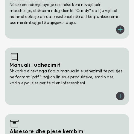
Nëse keni ndonjë pyetje ose nëse keni nevojë për
mbështetje, shërbimi ndaj klientit “Candy” do t’ju vijë në
ndihmë duke ju ofruar asistencë në rast keqfunksionimi
ose mirëmbajtje të pajisjeve tuaja.
Manuali i udhëzimit
Shkarko direkt nga faqja manualin e udhëzimit të pajisjes
në format “pdf”: zgjidh linjën e produkteve, emrin ose
kodin e pajisjes për të cilën interesoheni.
Aksesore dhe pjese kembimi