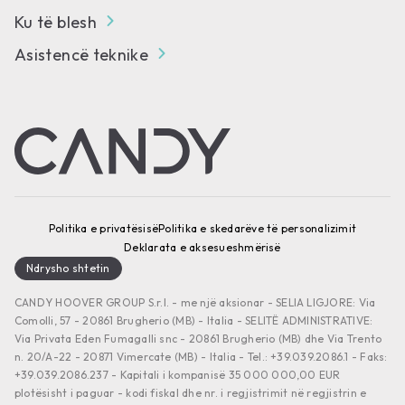
Ku të blesh
Asistencë teknike
Politika e privatësisë
Politika e skedarëve të personalizimit
Deklarata e aksesueshmërisë
Ndrysho shtetin
CANDY HOOVER GROUP S.r.I. - me një aksionar - SELIA LIGJORE: Via
Comolli, 57 - 20861 Brugherio (MB) - Italia - SELITË ADMINISTRATIVE:
Via Privata Eden Fumagalli snc - 20861 Brugherio (MB) dhe Via Trento
n. 20/A-22 - 20871 Vimercate (MB) - Italia - Tel.: +39.039.2086.1 - Faks:
+39.039.2086.237 - Kapitali i kompanisë 35 000 000,00 EUR
plotësisht i paguar - kodi fiskal dhe nr. i regjistrimit në regjistrin e