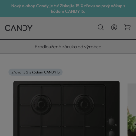
Nový e-shop Candy je tu! Získajte 15 % zľavu na prvý nákup s
kódom CANDY15.
Vyneseme, zapojíme, odvezeme
Zľava 15 % s kódom CANDY15