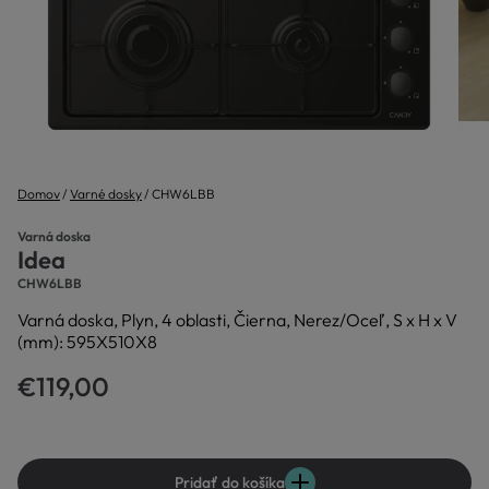
Domov
Varné dosky
CHW6LBB
Varná doska
Idea
CHW6LBB
Varná doska, Plyn, 4 oblasti, Čierna, Nerez/Oceľ, S x H x V
(mm): 595X510X8
€119,00
Pridať do košíka