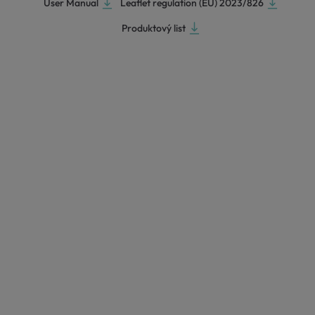
User Manual
Leaflet regulation (EU) 2023/826
Produktový list