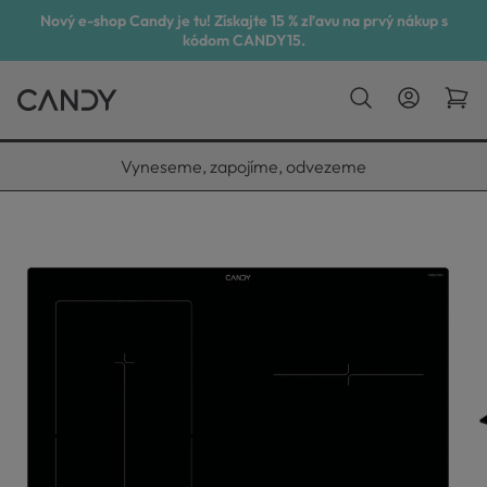
Nový e-shop Candy je tu! Získajte 15 % zľavu na prvý nákup s
kódom CANDY15.
Vyneseme, zapojíme, odvezeme