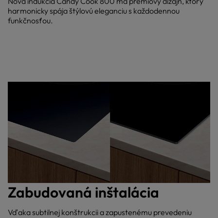
Nová indukcia Candy Cook 800 má prémiový dizajn, ktorý
harmonicky spája štýlovú eleganciu s každodennou
funkčnosťou.
Zabudovaná inštalácia
Vďaka subtilnej konštrukcii a zapustenému prevedeniu