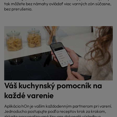
tak môžete bez námahy ovládať viac varných zón súčasne,
bez prerušenia.
Váš kuchynský pomocník na
každé varenie
Aplikácia hOn je vaším každodenným partnerom pri varení.
Jednoducho postupujte podľa receptov krok za krokom,
získajte personalizované tipy pre dokonalé výsledky a