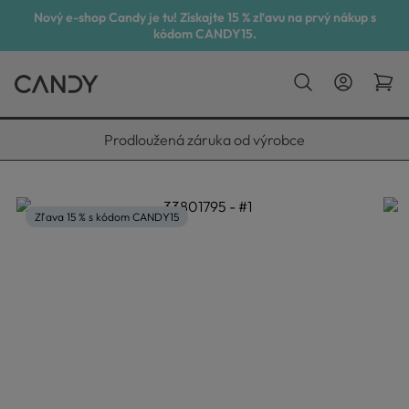
Nový e-shop Candy je tu! Získajte 15 % zľavu na prvý nákup s
kódom CANDY15.
Prodloužená záruka od výrobce
Zľava 15 % s kódom CANDY15