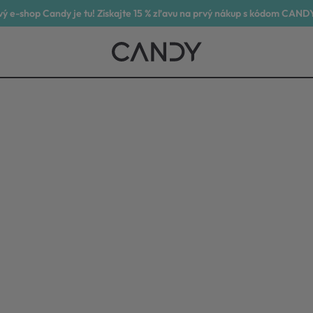
ý e-shop Candy je tu! Získajte 15 % zľavu na prvý nákup s kódom CAND