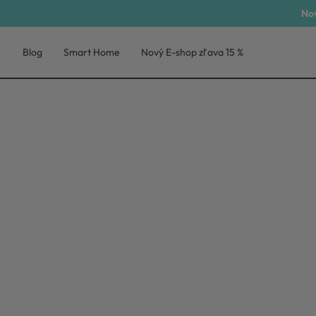
Nov
Blog
Smart Home
Nový E-shop zľava 15 %