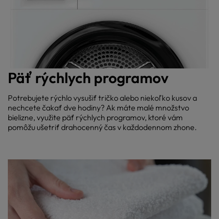
Päť rýchlych programov
Potrebujete rýchlo vysušiť tričko alebo niekoľko kusov a
nechcete čakať dve hodiny? Ak máte malé množstvo
bielizne, využite päť rýchlych programov, ktoré vám
pomôžu ušetriť drahocenný čas v každodennom zhone.