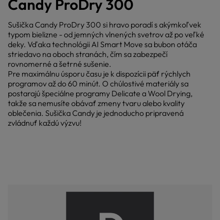
Candy ProDry 300
Sušička Candy ProDry 300 si hravo poradí s akýmkoľvek
typom bielizne - od jemných vlnených svetrov až po veľké
deky. Vďaka technológii AI Smart Move sa bubon otáča
striedavo na oboch stranách, čím sa zabezpečí
rovnomerné a šetrné sušenie.
Pre maximálnu úsporu času je k dispozícii päť rýchlych
programov až do 60 minút. O chúlostivé materiály sa
postarajú špeciálne programy Delicate a Wool Drying,
takže sa nemusíte obávať zmeny tvaru alebo kvality
oblečenia. Sušička Candy je jednoducho pripravená
zvládnuť každú výzvu!