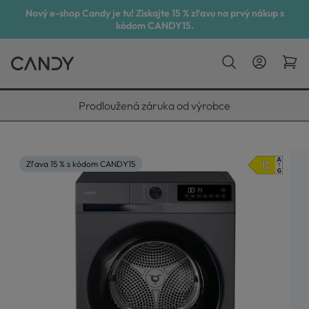
Nový e-shop Candy je tu! Získajte 15 % zľavu na prvý nákup s
kódom CANDY15.
Vyneseme, zapojíme, odvezeme
Zľava 15 % s kódom CANDY15