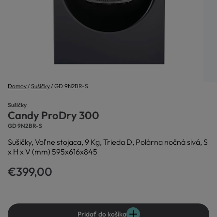
Domov
Sušičky
GD 9N2BR-S
Sušičky
Candy ProDry 300
GD 9N2BR-S
Sušičky, Voľne stojaca, 9 Kg, Trieda D, Polárna nočná sivá, S
x H x V (mm) 595x616x845
€399,00
Pridať do košíka