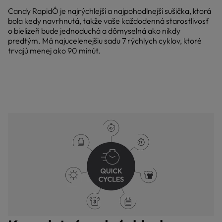
Candy RapidÓ je najrýchlejší a najpohodlnejší sušička, ktorá
bola kedy navrhnutá, takže vaše každodenná starostlivosť
o bielizeň bude jednoduchá a dômyselná ako nikdy
predtým. Má najucelenejšiu sadu 7 rýchlych cyklov, ktoré
trvajú menej ako 90 minút.