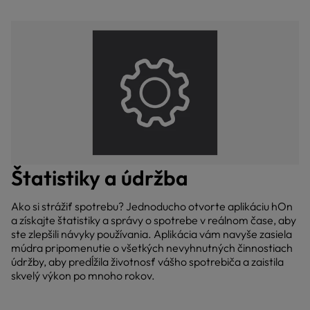
Štatistiky a údržba
Ako si strážiť spotrebu? Jednoducho otvorte aplikáciu hOn
a získajte štatistiky a správy o spotrebe v reálnom čase, aby
ste zlepšili návyky používania. Aplikácia vám navyše zasiela
múdra pripomenutie o všetkých nevyhnutných činnostiach
údržby, aby predĺžila životnosť vášho spotrebiča a zaistila
skvelý výkon po mnoho rokov.