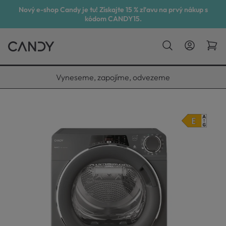
Nový e-shop Candy je tu! Získajte 15 % zľavu na prvý nákup s
kódom CANDY15.
Vyneseme, zapojíme, odvezeme