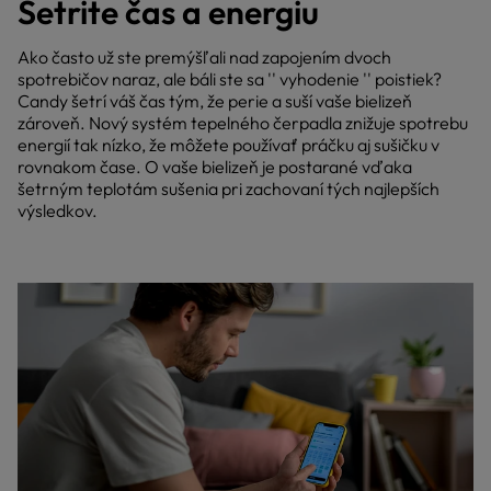
Šetrite čas a energiu
Ako často už ste premýšľali nad zapojením dvoch
spotrebičov naraz, ale báli ste sa '' vyhodenie '' poistiek?
Candy šetrí váš čas tým, že perie a suší vaše bielizeň
zároveň. Nový systém tepelného čerpadla znižuje spotrebu
energií tak nízko, že môžete používať práčku aj sušičku v
rovnakom čase. O vaše bielizeň je postarané vďaka
šetrným teplotám sušenia pri zachovaní tých najlepších
výsledkov.