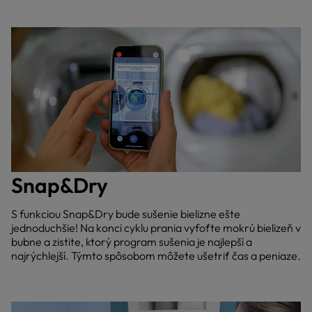
Snap&Dry
S funkciou Snap&Dry bude sušenie bielizne ešte
jednoduchšie! Na konci cyklu prania vyfoťte mokrú bielizeň v
bubne a zistite, ktorý program sušenia je najlepší a
najrýchlejší. Týmto spôsobom môžete ušetriť čas a peniaze.