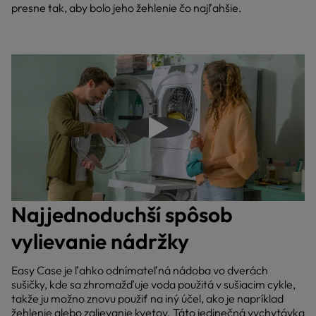
presne tak, aby bolo jeho žehlenie čo najľahšie.
Prehrať video
Najjednoduchší spôsob
vylievanie nádržky
Easy Case je ľahko odnímateľná nádoba vo dverách
sušičky, kde sa zhromažďuje voda použitá v sušiacim cykle,
takže ju možno znovu použiť na iný účel, ako je napríklad
žehlenie alebo zalievanie kvetov. Táto jedinečná vychytávka