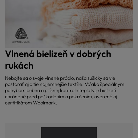
Vlnená bielizeň v dobrých
rukách
Nebojte sa o svoje vlnené prádlo, naša sušičky sa vie
postarať aj o tie najjemnejšie textílie. Vďaka špeciálnym
pohybom bubna a prísnej kontrole teploty je bielizeň
chránené pred poškodením a pokrčením, overené aj
certifikátom Woolmark.