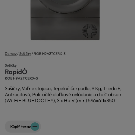
Domov
Sušičky
ROE H9A2TCERX-S
Sušičky
RapidÓ
ROE H9A2TCERX-S
Sušičky, Voľne stojaca, Tepelné čerpadlo, 9 Kg, Trieda E,
Antracitová, Pokročilé diaľkové ovládanie a ďalší obsah
(Wi-Fi + BLUETOOTH®), S x H x V (mm) 596x611x850
Kúpiť teraz