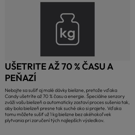
UŠETRITE AŽ 70 % ČASU A
PEŇAZÍ
Nebojte sa sušiť aj malé dávky bielizne, pretože vďaka
Candy ušetríte až 70 % času a energie. Špeciálne senzory
zváži vašu bielizeň a automaticky zastaví proces sušenia tak,
aby bola bielizeň presne tak suché ako si prajete. Vďaka
tomu môžete sušiť už 1 kg bielizne bez akéhokoľvek
plytvania pri zaručení tých najlepších výsledkov.