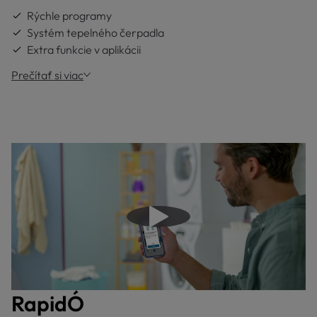
Rýchle programy
Systém tepelného čerpadla
Extra funkcie v aplikácii
Prečítať si viac
Prehrať video
RapidÓ