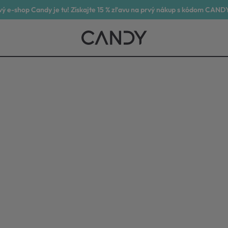
ý e-shop Candy je tu! Získajte 15 % zľavu na prvý nákup s kódom CAND