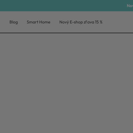
Nov
Blog
Smart Home
Nový E-shop zľava 15 %