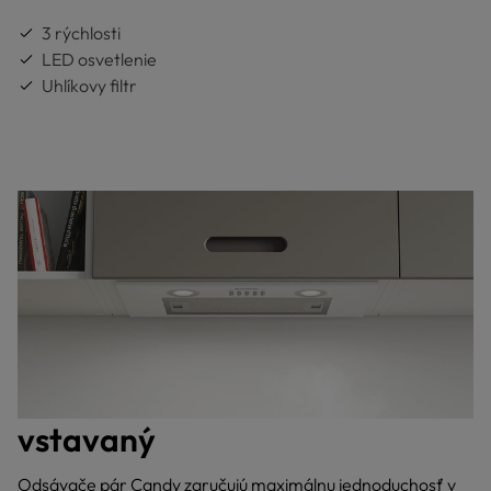
3 rýchlosti
LED osvetlenie
Uhlíkovy filtr
vstavaný
Odsávače pár Candy zaručujú maximálnu jednoduchosť v