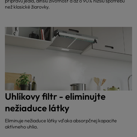
prípravu jedla, dlhšiu životnosť a až o 90% nižšiu spotrebu
než klasické žiarovky.
Uhlíkovy filtr - eliminujte
nežiaduce látky
Eliminuje nežiaduce látky vďaka absorpčnej kapacite
aktívneho uhlia.