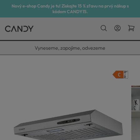
Nový e-shop Candy je tu! Získajte 15 % zľavu na prvý nákup s
kódom CANDY15.
Vyneseme, zapojíme, odvezeme