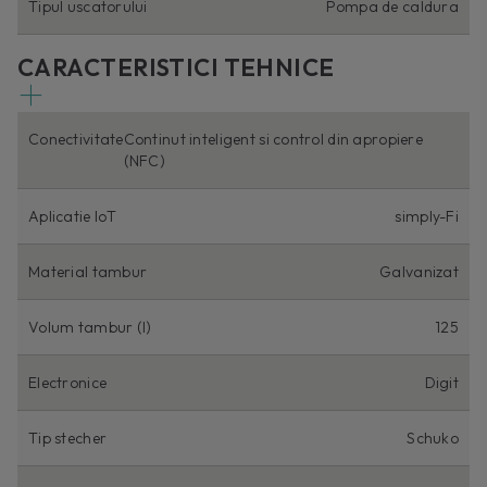
Tipul uscatorului
Pompa de caldura
CARACTERISTICI TEHNICE
Conectivitate
Continut inteligent si control din apropiere
(NFC)
Aplicatie IoT
simply-Fi
Material tambur
Galvanizat
Volum tambur (I)
125
Electronice
Digit
Tip stecher
Schuko