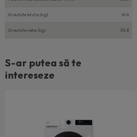
Greutate bruta (kg)
41,4
Greutate neta (kg)
39,8
S-ar putea să te
intereseze