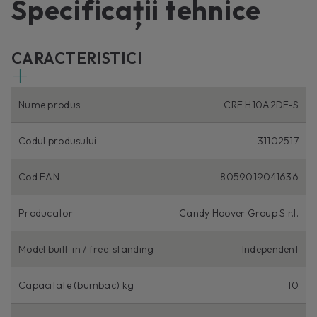
Specificații tehnice
CARACTERISTICI
Nume produs
CRE H10A2DE-S
Codul produsului
31102517
Cod EAN
8059019041636
Producator
Candy Hoover Group S.r.l.
Model built-in / free-standing
Independent
Capacitate (bumbac) kg
10