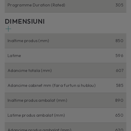
Programme Duration (Rated)
305
DIMENSIUNI
Inaltime produs (mm)
850
Latime
596
Adancime totala (mm)
607
Adancime cabinet mm (fara furtun si hublou)
585
Inaltime produs ambalat (mm)
890
Latime produs ambalat (mm)
650
Adancime produs ambalat (mm)
620