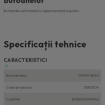
butoanelor
Butoanele controlează o reglare precisă a puterii.
Specificații tehnice
CARACTERISTICI
Nume produs
CMG3V1BG/1
Codul produsului
33803214
Cod EAN
8059019059945