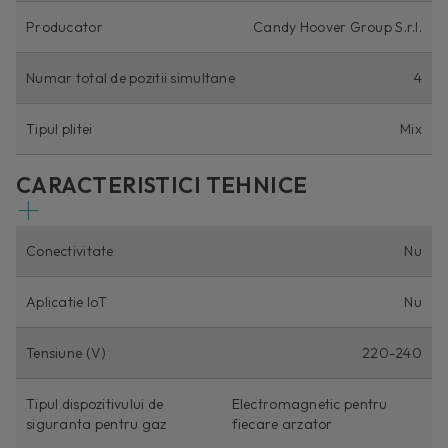
Producator
Candy Hoover Group S.r.l.
Numar total de pozitii simultane
4
Tipul plitei
Mix
CARACTERISTICI TEHNICE
Conectivitate
Nu
Aplicatie IoT
Nu
Tensiune (V)
220-240
Tipul dispozitivului de
Electromagnetic pentru
siguranta pentru gaz
fiecare arzator