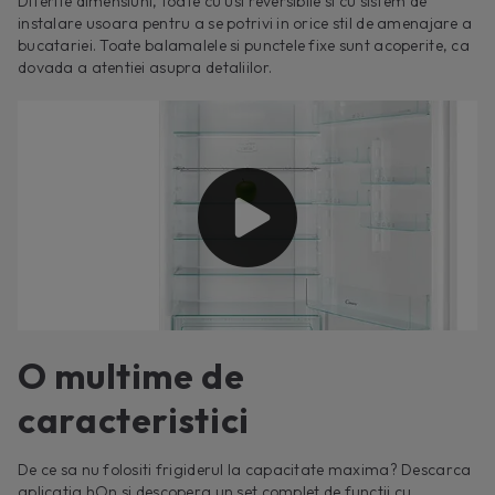
Diferite dimensiuni, toate cu usi reversibile si cu sistem de
instalare usoara pentru a se potrivi in orice stil de amenajare a
bucatariei. Toate balamalele si punctele fixe sunt acoperite, ca
dovada a atentiei asupra detaliilor.
O multime de
caracteristici
De ce sa nu folositi frigiderul la capacitate maxima? Descarca
aplicatia hOn si descopera un set complet de functii cu