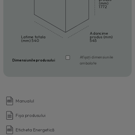
(mm)
1772
Adancime
Latime totala
produs (mm)
(mm) 540
545
Afișați dimensiunile
Dimensiunile produsului
ambalate
Manualul
Fișa produsului
Eticheta Energetică