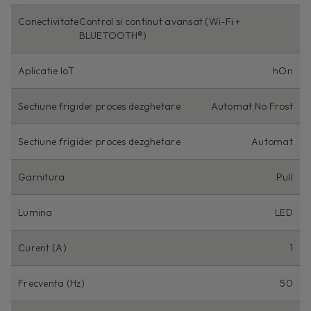
Conectivitate
Control si continut avansat (Wi-Fi +
BLUETOOTH®)
Aplicatie IoT
hOn
Sectiune frigider proces dezghetare
Automat No Frost
Sectiune frigider proces dezghetare
Automat
Garnitura
Pull
Lumina
LED
Curent (A)
1
Frecventa (Hz)
50