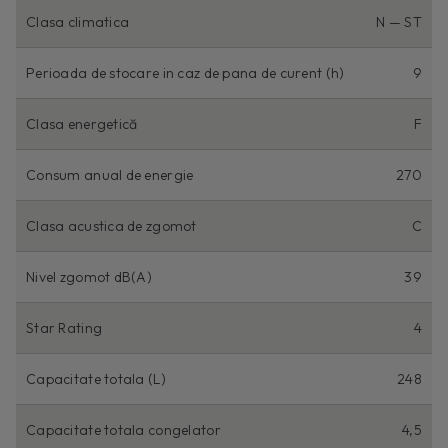
Clasa climatica
N — ST
Perioada de stocare in caz de pana de curent (h)
9
Clasa energetică
F
Consum anual de energie
270
Clasa acustica de zgomot
C
Nivel zgomot dB(A)
39
Star Rating
4
Capacitate totala (L)
248
Capacitate totala congelator
4,5