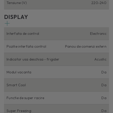
Tensiune (V)
220-240
DISPLAY
Interfata de control
Electronic
Pozitie interfata control
Panou de comenzi extern
Indicator usa deschisa - frigider
Acustic
Modul vacanta
Da
Smart Cool
Da
Functie de super racire
Da
Super Freezing
Da