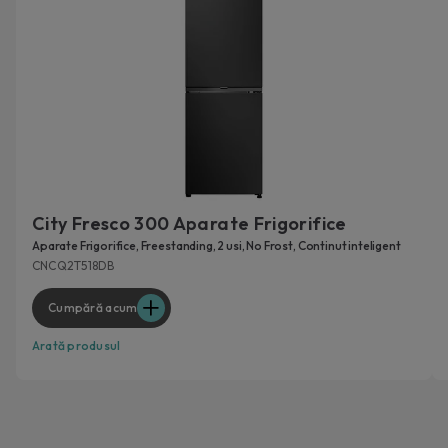
City Fresco 300 Aparate Frigorifice
Aparate Frigorifice, Freestanding, 2 usi, No Frost, Continut inteligent
CNCQ2T518DB
Cumpără acum
Arată produsul