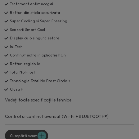
Tratament antimucegai
Rafturi din sticla securizata
Super Cooling si Super Freezing
Senzorii Smart Cool
Display cu o singura setare
In-Tech
Continut extra in aplicatia hOn
Rafturi reglabile
Total No Frost
Tehnologia Total No Frost Circle +
Clasa F
Vedeți toate specificațiile tehnice
Control si continut avansat (Wi-Fi + BLUETOOTH®)
Cumpără acum