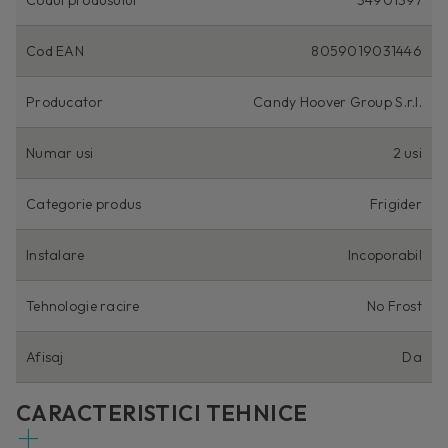
Cod EAN
8059019031446
Producator
Candy Hoover Group S.r.l.
Numar usi
2 usi
Categorie produs
Frigider
Instalare
Incoporabil
Tehnologie racire
No Frost
Afisaj
Da
CARACTERISTICI TEHNICE