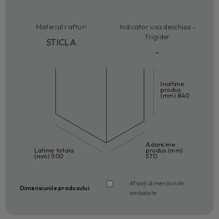
Material rafturi
Indicator usa deschisa -
frigider
STICLA
-
Inaltime
produs
(mm) 840
Adancime
Latime totala
produs (mm)
(mm) 500
570
Afișați dimensiunile
Dimensiunile produsului
ambalate