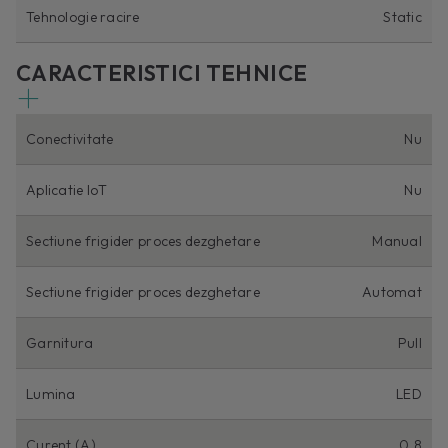
Tehnologie racire
Static
CARACTERISTICI TEHNICE
Conectivitate
Nu
Aplicatie IoT
Nu
Sectiune frigider proces dezghetare
Manual
Sectiune frigider proces dezghetare
Automat
Garnitura
Pull
Lumina
LED
Curent (A)
0,8