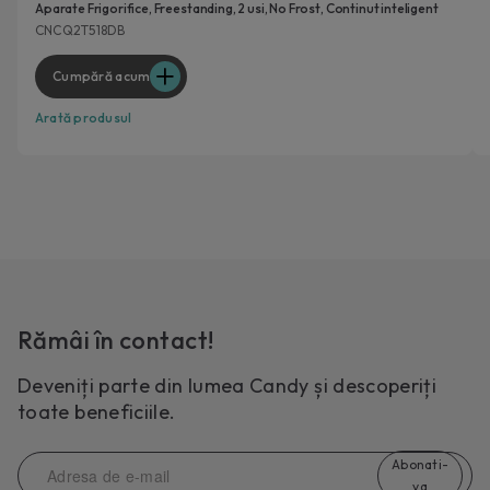
Aparate Frigorifice, Freestanding, 2 usi, No Frost, Continut inteligent
CNCQ2T518DB
Cumpără acum
Arată produsul
Rămâi în contact!
Deveniți parte din lumea Candy și descoperiți
toate beneficiile.
Abonati-
va