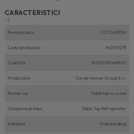
CARACTERISTICI
Nume produs
COT1S45ESH
Codul produsului
34005078
Cod EAN
8059019048550
Producator
Candy Hoover Group S.r.l.
Numar usi
Table top cu o usa
Categorie produs
Table Top Refrigerator
Instalare
Freestanding