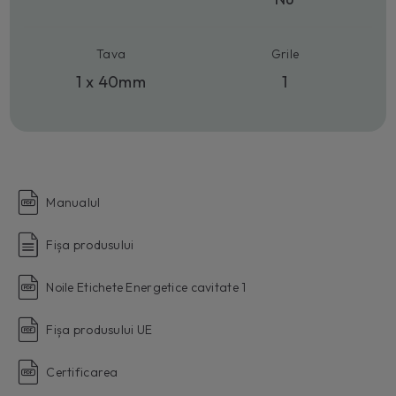
Tava
Grile
1 x 40mm
1
Manualul
Fișa produsului
Noile Etichete Energetice cavitate 1
Fișa produsului UE
Certificarea