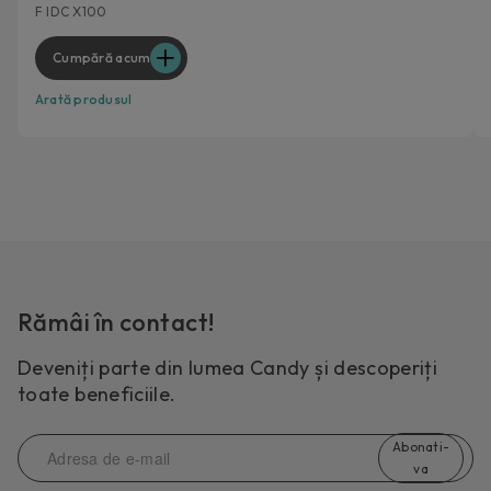
F IDC X100
Cumpără acum
Arată produsul
Rămâi în contact!
Deveniți parte din lumea Candy și descoperiți
toate beneficiile.
Abonati-
va