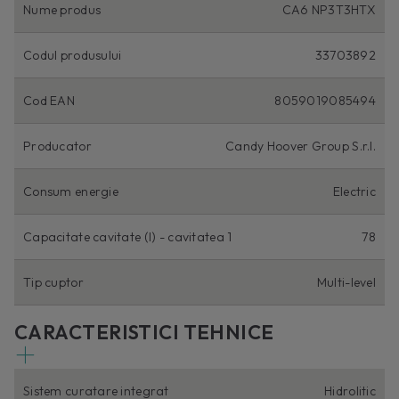
Nume produs
CA6 NP3T3HTX
Codul produsului
33703892
Cod EAN
8059019085494
Producator
Candy Hoover Group S.r.l.
Consum energie
Electric
Capacitate cavitate (I) - cavitatea 1
78
Tip cuptor
Multi-level
CARACTERISTICI TEHNICE
Sistem curatare integrat
Hidrolitic