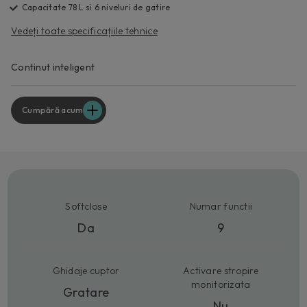
Capacitate 78 L si 6 niveluri de gatire
Vedeți toate specificațiile tehnice
Continut inteligent
Cumpără acum
Softclose
Numar functii
Da
9
Ghidaje cuptor
Activare stropire
monitorizata
Gratare
Nu