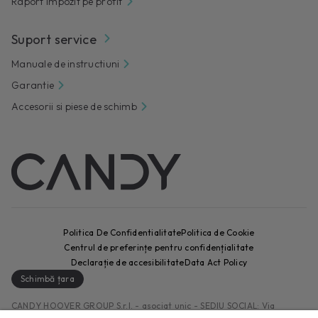
Raport impozit pe profit
Suport service
Manuale de instructiuni
Garantie
Accesorii si piese de schimb
Politica De Confidentialitate
Politica de Cookie
Centrul de preferințe pentru confidențialitate
Declarație de accesibilitate
Data Act Policy
Schimbă țara
CANDY HOOVER GROUP S.r.I. - asociat unic - SEDIU SOCIAL: Via