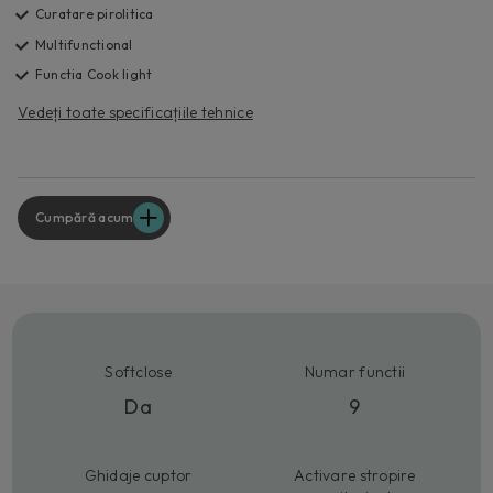
Curatare pirolitica
Multifunctional
Functia Cook light
Vedeți toate specificațiile tehnice
Cumpără acum
Softclose
Numar functii
Da
9
Ghidaje cuptor
Activare stropire