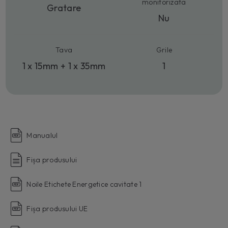
monitorizata
Gratare
Nu
Tava
Grile
1 x 15mm + 1 x 35mm
1
Manualul
Fișa produsului
Noile Etichete Energetice cavitate 1
Fișa produsului UE