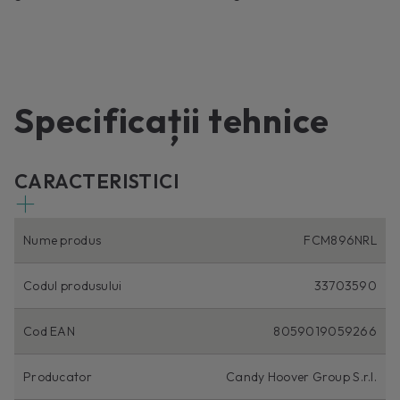
Specificații tehnice
CARACTERISTICI
Nume produs
FCM896NRL
Codul produsului
33703590
Cod EAN
8059019059266
Producator
Candy Hoover Group S.r.l.