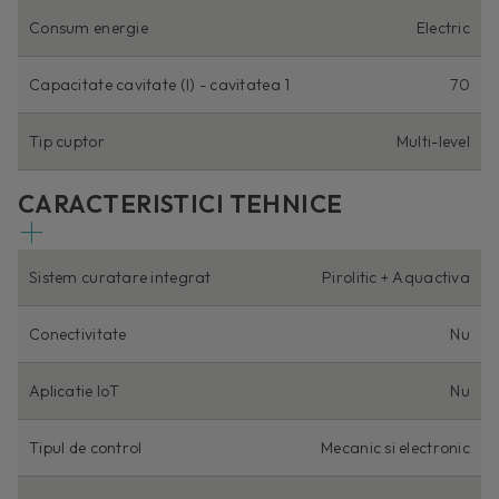
Consum energie
Electric
Capacitate cavitate (I) - cavitatea 1
70
Tip cuptor
Multi-level
CARACTERISTICI TEHNICE
Sistem curatare integrat
Pirolitic + Aquactiva
Conectivitate
Nu
Aplicatie IoT
Nu
Tipul de control
Mecanic si electronic