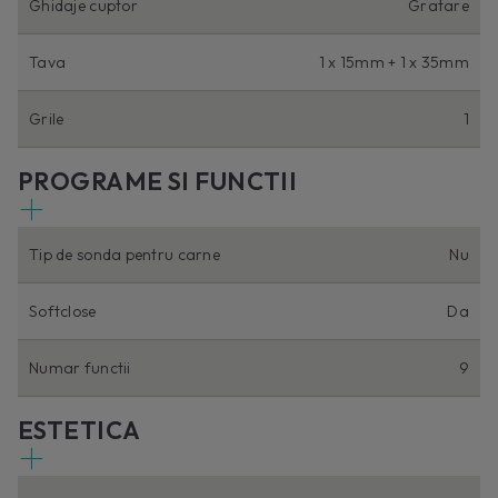
Ghidaje cuptor
Gratare
Tava
1 x 15mm + 1 x 35mm
Grile
1
PROGRAME SI FUNCTII
Tip de sonda pentru carne
Nu
Softclose
Da
Numar functii
9
ESTETICA