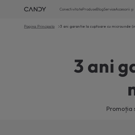
Conectivitate
Produse
Blog
Service
Accesorii ș
Pagina Principala
3 ani garantie la cuptoare cu microunde 
3 ani g
Promoția s