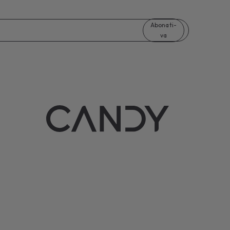
Abonati-
va