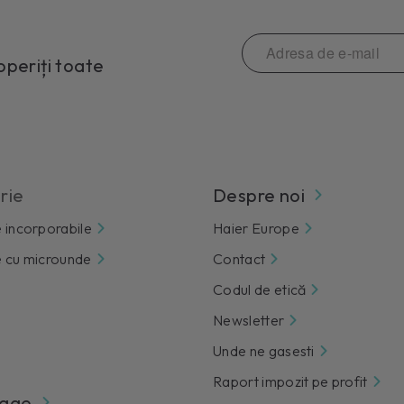
operiți toate
rie
Despre noi
 incorporabile
Haier Europe
 cu microunde
Contact
Codul de etică
Newsletter
Unde ne gasesti
Raport impozit pe profit
oage