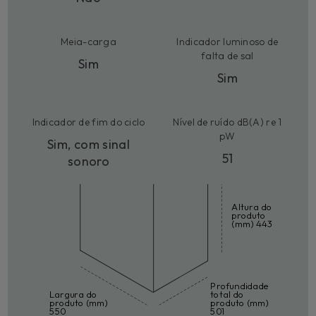
Meia-carga
Indicador luminoso de
falta de sal
Sim
Sim
Indicador de fim do ciclo
Nível de ruído dB(A) re 1
pW
Sim, com sinal
51
sonoro
Altura do
produto
(mm) 443
Profundidade
Largura do
total do
produto (mm)
produto (mm)
550
501