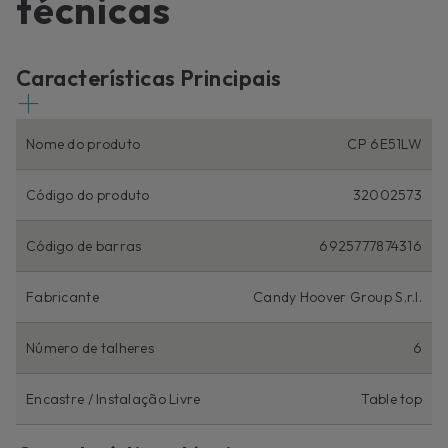
técnicas
Características Principais
Nome do produto
CP 6E51LW
Código do produto
32002573
Código de barras
6925777874316
Fabricante
Candy Hoover Group S.r.l.
Número de talheres
6
Encastre / Instalação Livre
Table top