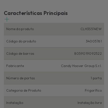
Características Principais
Nome do produto
CLH3S514EW
Código do produto
34005761
Código de barras
8059019092522
Fabricante
Candy Hoover Group S.r.l.
Número de portas
1 porta
Categoria de Produto
Frigorífico
Instalação
Instalação livre