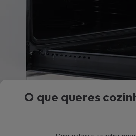
O que queres cozin
Quer esteja a cozinhar par