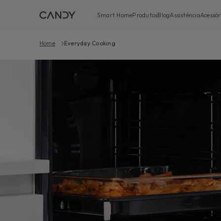
Smart Home
Produtos
Blog
Assistência
Acessór
Home
Everyday Cooking