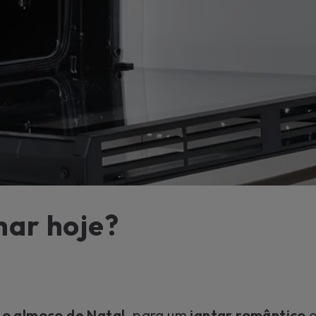
Para o
uma ex
Saib
har hoje?
a
o almoço de Natal
, para um
jantar romântico
o