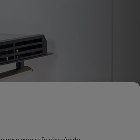
bter paz de espírito contra despesas imprevistas, solicite
tensão de serviço para o seu aparelho.
a mais
u para uma refeição rápida,