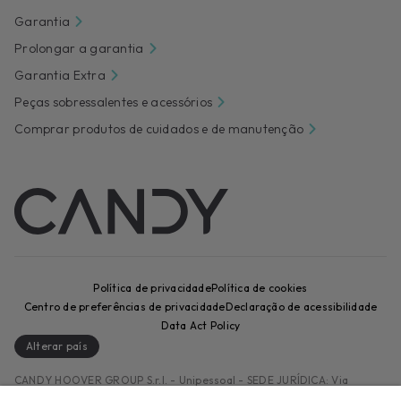
Garantia
Prolongar a garantia
Garantia Extra
Peças sobressalentes e acessórios
Comprar produtos de cuidados e de manutenção
Política de privacidade
Política de cookies
Centro de preferências de privacidade
Declaração de acessibilidade
Data Act Policy
Alterar país
CANDY HOOVER GROUP S.r.I. - Unipessoal - SEDE JURÍDICA: Via
Comolli, 57 - 20861 Brugherio (MB) - Itália - SEDES ADMINISTRATIVAS: