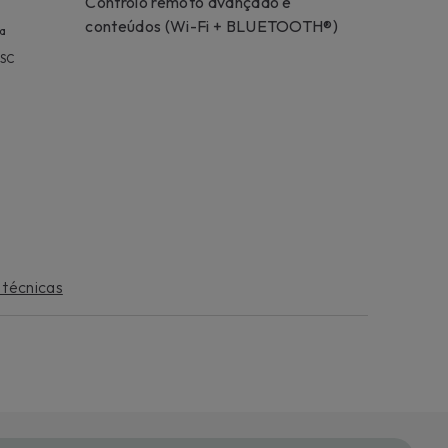
Controlo remoto avançado e
bter paz de espírito contra despesas imprevistas, solicite
tensão de serviço para o seu aparelho.
conteúdos (Wi-Fi + BLUETOOTH®)
ta
a mais
FSC
 técnicas