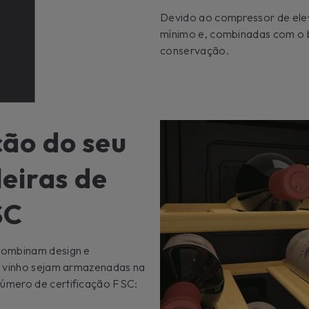
Devido ao compressor de elev
mínimo e, combinadas com o b
conservação.
ão do seu
leiras de
SC
 combinam design e
de vinho sejam armazenadas na
Número de certificação FSC: