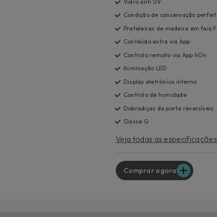
Para o
Vidro anti UV
uma ex
Condição de conservação perfei
Saib
Prateleiras de madeira em faia 
Conteúdo extra via App
Controlo remoto via App hOn
Iluminação LED
Display eletrónico interno
Controlo de humidade
Dobradiças da porta reversíveis
Classe G
Veja todas as especificações
Comprar agora