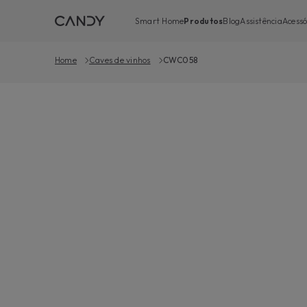
Smart Home
Produtos
Blog
Assistência
Acessó
Home
Caves de vinhos
CWC058