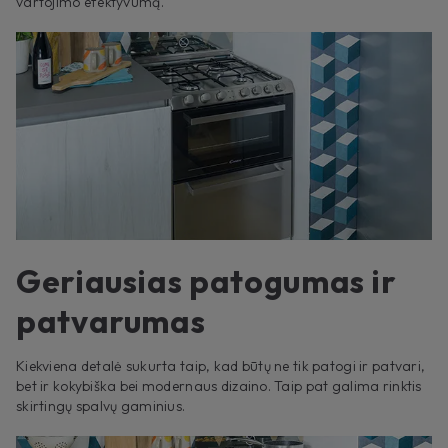
vartojimo efektyvumą.
Geriausias patogumas ir
patvarumas
Kiekviena detalė sukurta taip, kad būtų ne tik patogi ir patvari,
bet ir kokybiška bei modernaus dizaino. Taip pat galima rinktis
skirtingų spalvų gaminius.