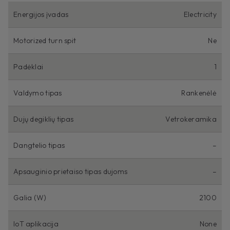
Energijos įvadas
Electricity
Motorized turn spit
Ne
Padėklai
1
Valdymo tipas
Rankenėlė
Dujų degiklių tipas
Vetrokeramika
Dangtelio tipas
–
Apsauginio prietaiso tipas dujoms
–
Galia (W)
2100
IoT aplikacija
None