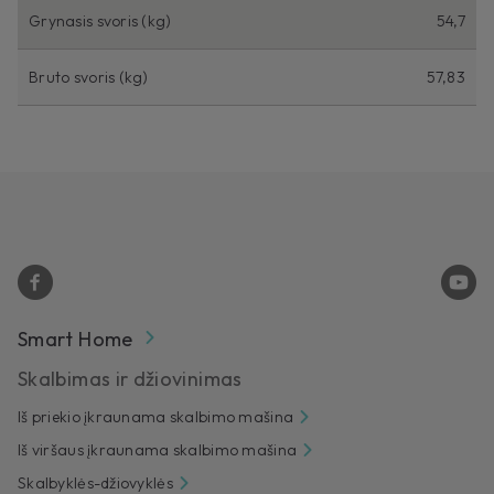
Grynasis svoris (kg)
54,7
Bruto svoris (kg)
57,83
Smart Home
Skalbimas ir džiovinimas
Iš priekio įkraunama skalbimo mašina
Iš viršaus įkraunama skalbimo mašina
Skalbyklės-džiovyklės