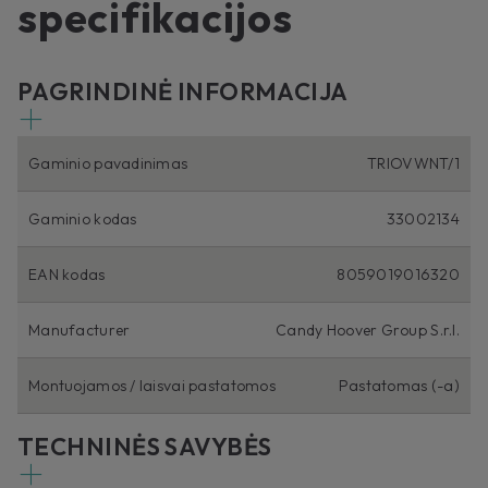
specifikacijos
PAGRINDINĖ INFORMACIJA
Gaminio pavadinimas
TRIOVWNT/1
Gaminio kodas
33002134
EAN kodas
8059019016320
Manufacturer
Candy Hoover Group S.r.l.
Montuojamos / laisvai pastatomos
Pastatomas (-a)
TECHNINĖS SAVYBĖS