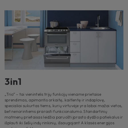
3in1
„Trio“ – tai vienintelis trijų funkcijų viename prietaise
sprendimas, apimantis orkaitę, kaitlentę ir indaplovę,
specialiai sukurtas tiems, kurių virtuvėje yra labai mažai vietos,
bet nenorintiems prarasti funkcionalumo. Standartinių
matmenų prietaisas leidžia paruošti įprasto dydžio patiekalus ir
išplauti iki šešių indų rinkinių, išsaugojant A klasės energijos