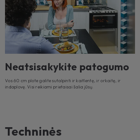
Neatsisakykite patogumo
Vos 60 cm plote galite sutalpinti ir kaitlentę, ir orkaitę, ir
indaplovę. Visi reikiami prietaisai šalia jūsų.
Techninės