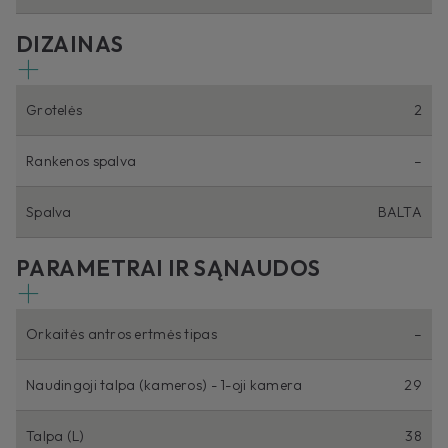
DIZAINAS
Grotelės
2
Rankenos spalva
–
Spalva
BALTA
PARAMETRAI IR SĄNAUDOS
Orkaitės antros ertmės tipas
–
Naudingoji talpa (kameros) - 1-oji kamera
29
Talpa (L)
38