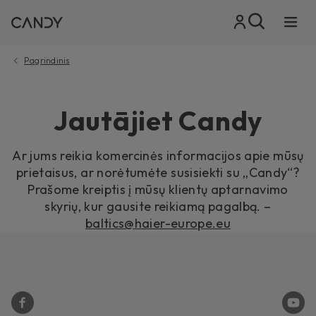
Pagrindinis
Jautājiet Candy
Ar jums reikia komercinės informacijos apie mūsų
prietaisus, ar norėtumėte susisiekti su „Candy“?
Prašome kreiptis į mūsų klientų aptarnavimo
skyrių, kur gausite reikiamą pagalbą. –
baltics@haier-europe.eu