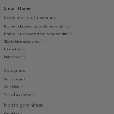
Smart Home
Skalbimas ir džiovinimas
Iš priekio įkraunama skalbimo mašina
Iš viršaus įkraunama skalbimo mašina
Skalbyklės-džiovyklės
Džiovyklės
Indaplovės
Šaldymas
Šaldytuvai
Šaldikliai
Vyno Šaldytuvai
Maisto gaminimas
Orkaitės