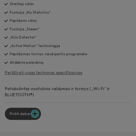
Greitieji ciklai
Funkcija „My Statistics“
Papildomi ciklai
Funkcija „Steam“
„Kilo Detector“
„Active Motion“ technologija
Papildomas turinys naudojantis programėle
Atidėkite paleidimą
Peržiūrėti visas technines specifikacijas
Patobulintas nuotolinis valdymas ir turinys („Wi-Fi“ ir
BLUETOOTH®)
Pirkti dabar