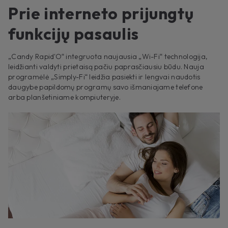
Prie interneto prijungtų
funkcijų pasaulis
„Candy Rapid'O“ integruota naujausia „Wi-Fi“ technologija,
leidžianti valdyti prietaisą pačiu paprasčiausiu būdu. Nauja
programėlė „Simply-Fi“ leidžia pasiekti ir lengvai naudotis
daugybe papildomų programų savo išmaniajame telefone
arba planšetiniame kompiuteryje.