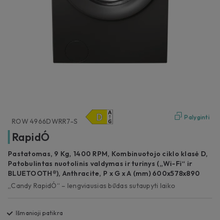
Palyginti
ROW 4966DWRR7-S
RapidÓ
Pastatomas, 9 Kg, 1400 RPM, Kombinuotojo ciklo klasė D,
Patobulintas nuotolinis valdymas ir turinys („Wi-Fi“ ir
BLUETOOTH®), Anthracite, P x G x A (mm) 600x578x890
„Candy RapidÓ“ – lengviausias būdas sutaupyti laiko
Išmanioji patikra