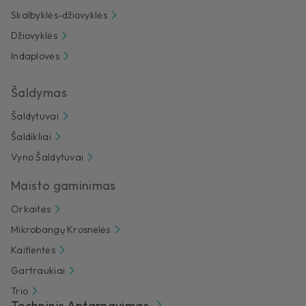
Skalbyklės-džiovyklės
Džiovyklės
Indaplovės
Šaldymas
Šaldytuvai
Šaldikliai
Vyno Šaldytuvai
Maisto gaminimas
Orkaitės
Mikrobangų Krosnelės
Kaitlentės
Gartraukiai
Trio
Techninis Aptarnavimas