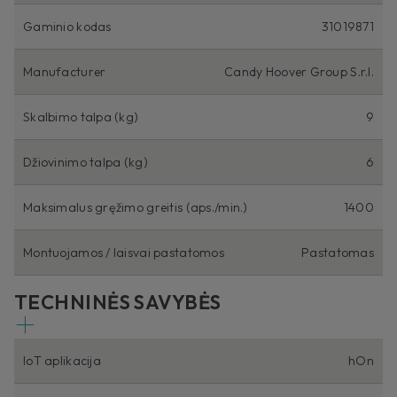
Gaminio kodas
31019871
Manufacturer
Candy Hoover Group S.r.l.
Skalbimo talpa (kg)
9
Džiovinimo talpa (kg)
6
Maksimalus gręžimo greitis (aps./min.)
1400
Montuojamos / laisvai pastatomos
Pastatomas
TECHNINĖS SAVYBĖS
IoT aplikacija
hOn