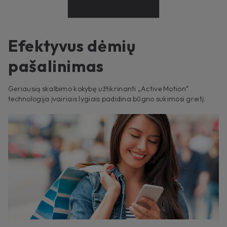
Efektyvus dėmių
pašalinimas
Geriausią skalbimo kokybę užtikrinanti „Active Motion“
technologija įvairiais lygiais padidina būgno sukimosi greitį.