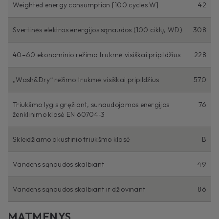
Weighted energy consumption [100 cycles W]
42
Svertinės elektros energijos sąnaudos (100 ciklų, WD)
308
40–60 ekonominio režimo trukmė visiškai pripildžius
228
„Wash&Dry“ režimo trukmė visiškai pripildžius
570
Triukšmo lygis gręžiant, sunaudojamos energijos
76
ženklinimo klasė EN 60704-3
Skleidžiamo akustinio triukšmo klasė
B
Vandens sąnaudos skalbiant
49
Vandens sąnaudos skalbiant ir džiovinant
86
MATMENYS