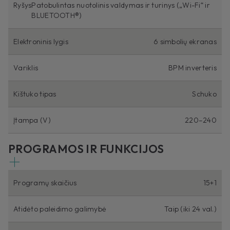
Ryšys
Patobulintas nuotolinis valdymas ir turinys („Wi-Fi“ ir
BLUETOOTH®)
Elektroninis lygis
6 simbolių ekranas
Variklis
BPM inverteris
Kištuko tipas
Schuko
Įtampa (V)
220–240
PROGRAMOS IR FUNKCIJOS
Programų skaičius
15+1
Atidėto paleidimo galimybė
Taip (iki 24 val.)