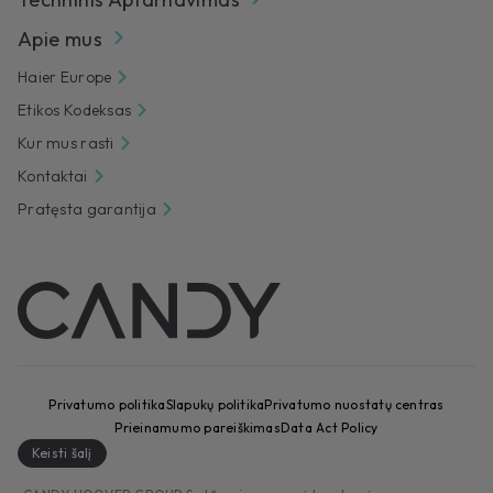
Apie mus
Haier Europe
Etikos Kodeksas
Kur mus rasti
Kontaktai
Pratęsta garantija
Privatumo politika
Slapukų politika
Privatumo nuostatų centras
Prieinamumo pareiškimas
Data Act Policy
Keisti šalį