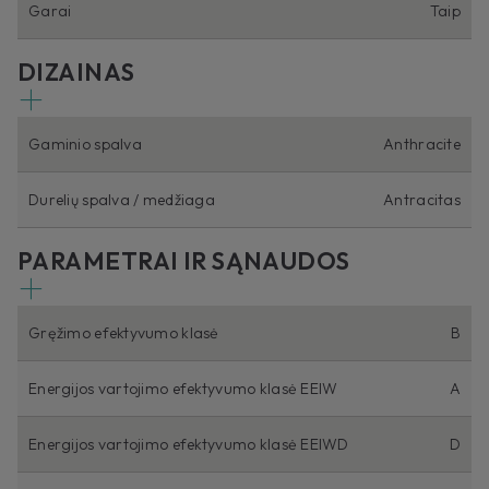
Garai
Taip
DIZAINAS
Gaminio spalva
Anthracite
Durelių spalva / medžiaga
Antracitas
PARAMETRAI IR SĄNAUDOS
Gręžimo efektyvumo klasė
B
Energijos vartojimo efektyvumo klasė EEIW
A
Energijos vartojimo efektyvumo klasė EEIWD
D