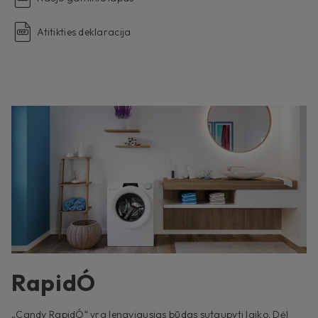
Atitikties deklaracija
RapidÓ
„Candy RapidÓ“ yra lengviausias būdas sutaupyti laiko. Dėl