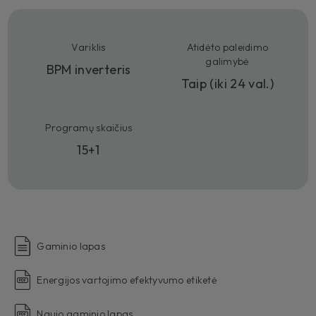
Variklis
Atidėto paleidimo
galimybė
BPM inverteris
Taip (iki 24 val.)
Programų skaičius
15+1
Gaminio lapas
Energijos vartojimo efektyvumo etiketė
Naujo gaminio lapas