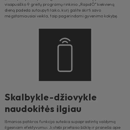
visapusiško 9 greitų programų rinkinio „RapidÓ“ kiekvieną
dieną padeda sutaupyti laiko, kurį galite skirti savo
mėgstamiausiai veikla, taip pagerindami gyvenimo kokybę.
Skalbykle-džiovykle
naudokitės ilgiau
Išmanios patikros funkcija suteikia supaprastintą valdymą
ilgesniam efektyvumui. Ji stebi prietaiso būklę ir praneša apie