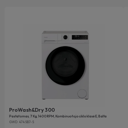
ProWash&Dry 300
Pastatomas, 7 Kg, 1400 RPM, Kombinuotojo ciklo klasė E, Balta
GWD 474SB7-S