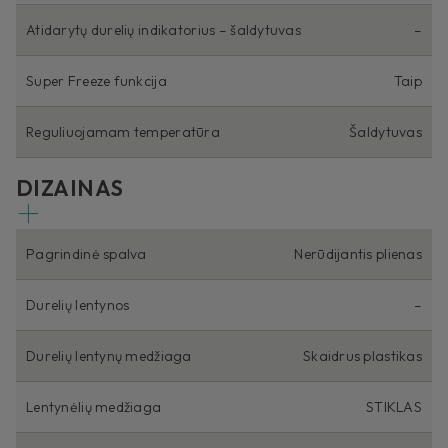
Atidarytų durelių indikatorius – šaldytuvas
–
Super Freeze funkcija
Taip
Reguliuojamam temperatūra
Šaldytuvas
DIZAINAS
Pagrindinė spalva
Nerūdijantis plienas
Durelių lentynos
–
Durelių lentynų medžiaga
Skaidrus plastikas
Lentynėlių medžiaga
STIKLAS