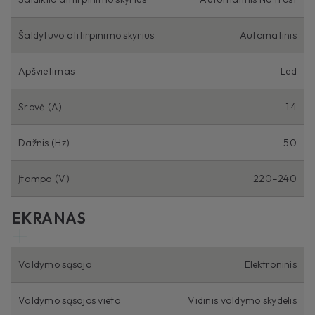
Šaldytuvo atitirpinimo skyrius
Automatinis
Apšvietimas
Led
Srovė (A)
1.4
Dažnis (Hz)
50
Įtampa (V)
220–240
EKRANAS
Valdymo sąsaja
Elektroninis
Valdymo sąsajos vieta
Vidinis valdymo skydelis