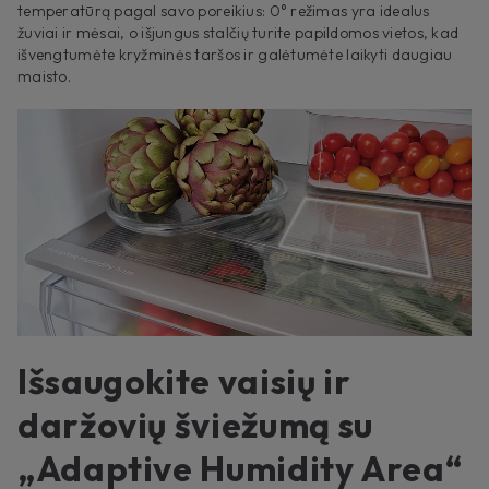
temperatūrą pagal savo poreikius: 0° režimas yra idealus
žuviai ir mėsai, o išjungus stalčių turite papildomos vietos, kad
išvengtumėte kryžminės taršos ir galėtumėte laikyti daugiau
maisto.
Išsaugokite vaisių ir
daržovių šviežumą su
„Adaptive Humidity Area“