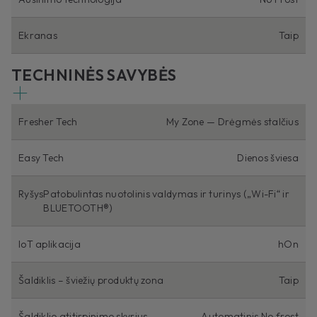
Ekranas
Taip
TECHNINĖS SAVYBĖS
Fresher Tech
My Zone — Drėgmės stalčius
Easy Tech
Dienos šviesa
Ryšys
Patobulintas nuotolinis valdymas ir turinys („Wi-Fi“ ir
BLUETOOTH®)
IoT aplikacija
hOn
Šaldiklis – šviežių produktų zona
Taip
Šaldiklio atitirpinimo skyrius
Automatinis No frost