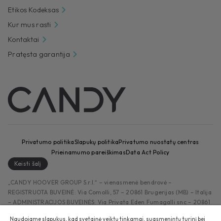
Etikos Kodeksas
Kur mus rasti
Kontaktai
Pratęsta garantija
Privatumo politika
Slapukų politika
Privatumo nuostatų centras
Prieinamumo pareiškimas
Data Act Policy
Keisti šalį
„CANDY HOOVER GROUP S.r.I.“ – vienasmenė bendrovė –
REGISTRUOTA BUVEINĖ: Via Comolli, 57 – 20861 Brugerijas (MB) – Italija
– ADMINISTRACIJOS BUVEINĖS: Via Privata Eden Fumagalli snc – 20861
Brugerijas (MB) ir Via Trento n. 20/A-22 – 20871 Vimercate (MB) –
Naudojame slapukus, kad svetainė veiktų tinkamai, suasmenintų turinį bei