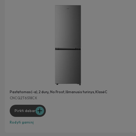
Pastatomas (-a), 2 durų, No Frost, Išmanusis turinys, Klasė C
CNCQ2T6S18CX
Pirkti dabar
Rodyti gaminį