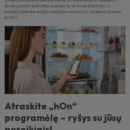
durelių juosta sklandžiai susilieja su virtuvės stalviršiu, o
paslėpti lankstai leidžia lanksčiai montuoti ir atidaryti dureles
iki 90°.
Atraskite „hOn“
programėlę – ryšys su jūsų
poreikiais!