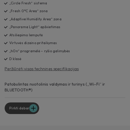
„Circle Fresh“ sistema
„Fresh 0°C Area“ zona
„Adaptive Humidity Area“ zona
„Panorama Light“ apšvietimas
Atsiliepimo lemputė
Virtuvės dizaino pritaikymas
„hOn“ programėlė – ryšio galimybės
D klasė
Peržiūrėti visas technines specifikacijas
Patobulintas nuotolinis valdymas ir turinys („Wi-Fi“ ir
BLUETOOTH®)
Pirkti dabar