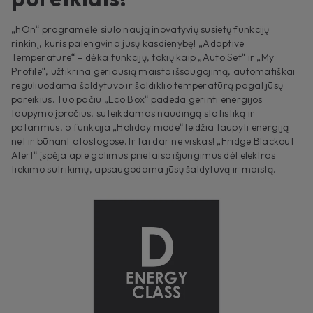
„hOn“ programėlė siūlo naują inovatyvių susietų funkcijų
rinkinį, kuris palengvina jūsų kasdienybę! „Adaptive
Temperature“ – dėka funkcijų, tokių kaip „Auto Set“ ir „My
Profile“, užtikrina geriausią maisto išsaugojimą, automatiškai
reguliuodama šaldytuvo ir šaldiklio temperatūrą pagal jūsų
poreikius. Tuo pačiu „Eco Box“ padeda gerinti energijos
taupymo įpročius, suteikdamas naudingą statistiką ir
patarimus, o funkcija „Holiday mode“ leidžia taupyti energiją
net ir būnant atostogose. Ir tai dar ne viskas! „Fridge Blackout
Alert“ įspėja apie galimus prietaiso išjungimus dėl elektros
tiekimo sutrikimų, apsaugodama jūsų šaldytuvą ir maistą.