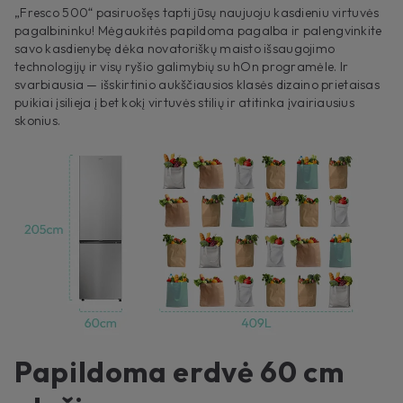
„Fresco 500“ pasiruošęs tapti jūsų naujuoju kasdieniu virtuvės
pagalbininku! Mėgaukitės papildoma pagalba ir palengvinkite
savo kasdienybę dėka novatoriškų maisto išsaugojimo
technologijų ir visų ryšio galimybių su hOn programėle. Ir
svarbiausia — išskirtinio aukščiausios klasės dizaino prietaisas
puikiai įsilieja į bet kokį virtuvės stilių ir atitinka įvairiausius
skonius.
Papildoma erdvė 60 cm