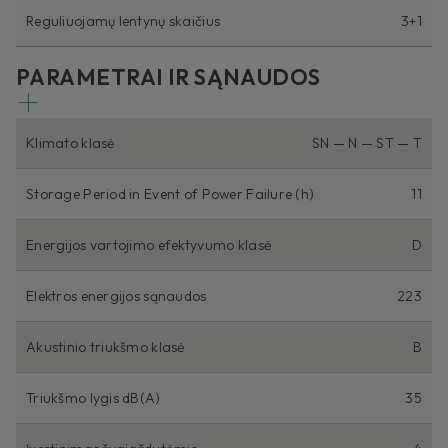
Reguliuojamų lentynų skaičius
3+1
PARAMETRAI IR SĄNAUDOS
Klimato klasė
SN — N — ST — T
Storage Period in Event of Power Failure (h)
11
Energijos vartojimo efektyvumo klasė
D
Elektros energijos sąnaudos
223
Akustinio triukšmo klasė
B
Triukšmo lygis dB(A)
35