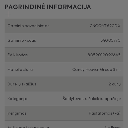
PAGRINDINĖ INFORMACIJA
Gaminio pavadinimas
CNCQ4T620DX
Gaminio kodas
34005770
EAN kodas
8059019092645
Manufacturer
Candy Hoover Group S.r.l.
Durelių skaičius
2 durų
Kategorija
Šaldytuvai su šaldikliu apačioje
Įrengimas
Pastatomas (-a)
Aušinimo technologija
No Frost