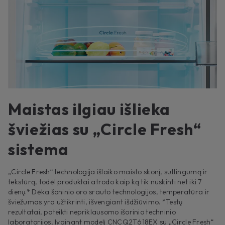
Maistas ilgiau išlieka
šviežias su „Circle Fresh“
sistema
„Circle Fresh“ technologija išlaiko maisto skonį, sultingumą ir
tekstūrą, todėl produktai atrodo kaip ką tik nuskinti net iki 7
dienų.* Dėka šoninio oro srauto technologijos, temperatūra ir
šviežumas yra užtikrinti, išvengiant išdžiūvimo. *Testų
rezultatai, pateikti nepriklausomo išorinio techninio
laboratorijos, lyginant modelį CNCQ2T618EX su „Circle Fresh“