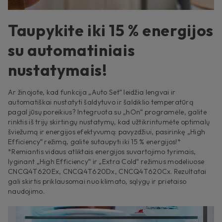
Taupykite iki 15 % energijos
su automatiniais
nustatymais!
Ar žinojote, kad funkcija „Auto Set“ leidžia lengvai ir
automatiškai nustatyti šaldytuvo ir šaldiklio temperatūrą
pagal jūsų poreikius? Integruota su „hOn“ programėle, galite
rinktis iš trijų skirtingų nustatymų, kad užtikrintumėte optimalų
šviežumą ir energijos efektyvumą: pavyzdžiui, pasirinkę „High
Efficiency“ režimą, galite sutaupyti iki 15 % energijos!*
*Remiantis vidaus atliktais energijos suvartojimo tyrimais,
lyginant „High Efficiency“ ir „Extra Cold“ režimus modeliuose
CNCQ4T620Ex, CNCQ4T620Dx, CNCQ4T620Cx. Rezultatai
gali skirtis priklausomai nuo klimato, sąlygų ir prietaiso
naudojimo.