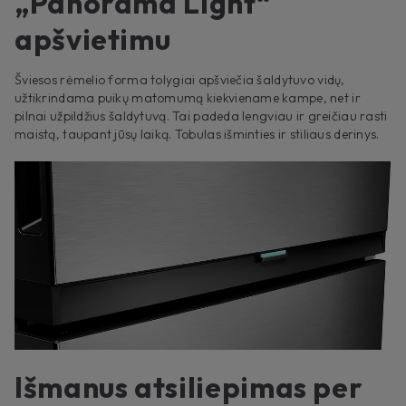
„Panorama Light“
apšvietimu
Šviesos rėmelio forma tolygiai apšviečia šaldytuvo vidų,
užtikrindama puikų matomumą kiekviename kampe, net ir
pilnai užpildžius šaldytuvą. Tai padeda lengviau ir greičiau rasti
maistą, taupant jūsų laiką. Tobulas išminties ir stiliaus derinys.
Išmanus atsiliepimas per