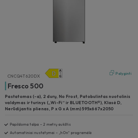
Palyginti
CNCQ4T620DX
Fresco 500
Pastatomas (-a), 2 durų, No Frost, Patobulintas nuotolinis
valdymas ir turinys („Wi-Fi“ ir BLUETOOTH®), Klasė D,
Nerūdijantis plienas, P x G x A (mm) 595x667x2050
Papildoma talpa – 2 metrų aukštis
Automatiniai nustatymai – „hOn“ programėlė