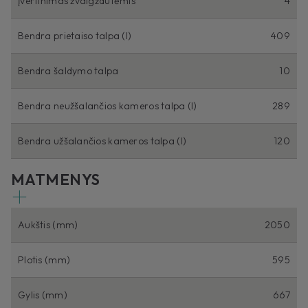
Įvertinimas žvaigždutėmis
4
Bendra prietaiso talpa (I)
409
Bendra šaldymo talpa
10
Bendra neužšalančios kameros talpa (I)
289
Bendra užšalančios kameros talpa (I)
120
MATMENYS
Aukštis (mm)
2050
Plotis (mm)
595
Gylis (mm)
667