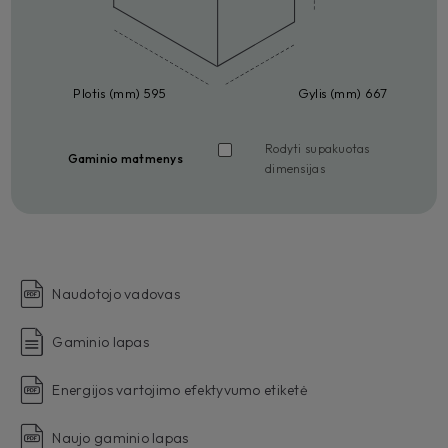
Plotis (mm) 595
Gylis (mm) 667
Rodyti supakuotas
Gaminio matmenys
dimensijas
Naudotojo vadovas
Gaminio lapas
Energijos vartojimo efektyvumo etiketė
Naujo gaminio lapas