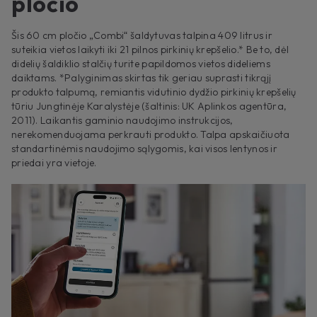
pločio
Šis 60 cm pločio „Combi“ šaldytuvas talpina 409 litrus ir
suteikia vietos laikyti iki 21 pilnos pirkinių krepšelio.* Be to, dėl
didelių šaldiklio stalčių turite papildomos vietos dideliems
daiktams. *Palyginimas skirtas tik geriau suprasti tikrąjį
produkto talpumą, remiantis vidutinio dydžio pirkinių krepšelių
tūriu Jungtinėje Karalystėje (šaltinis: UK Aplinkos agentūra,
2011). Laikantis gaminio naudojimo instrukcijos,
nerekomenduojama perkrauti produkto. Talpa apskaičiuota
standartinėmis naudojimo sąlygomis, kai visos lentynos ir
priedai yra vietoje.