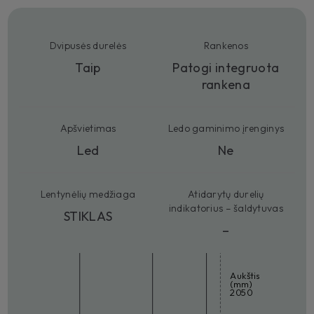
Dvipusės durelės
Rankenos
Taip
Patogi integruota
rankena
Apšvietimas
Ledo gaminimo įrenginys
Led
Ne
Lentynėlių medžiaga
Atidarytų durelių
indikatorius – šaldytuvas
STIKLAS
–
Aukštis
(mm)
2050