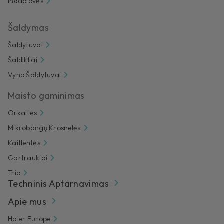
Indaplovės
Šaldymas
Šaldytuvai
Šaldikliai
Vyno Šaldytuvai
Maisto gaminimas
Orkaitės
Mikrobangų Krosnelės
Kaitlentės
Gartraukiai
Trio
Techninis Aptarnavimas
Apie mus
Haier Europe