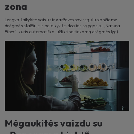
zona
Lengvai laikykite vaisius ir daržoves savireguliuojančiame
drėgmės stalčiuje ir palaikykite idealias sąlygas su „Natura
Fiber“, kuris automatiškai užtikrina tinkamą drėgmės lygį.
Mėgaukitės vaizdu su