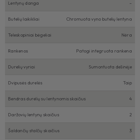
Lentynų danga
–
Butelių laikikliai
Chromuota vyno butelių lentyna
Teleskopiniai bėgeliai
Nėra
Rankenos
Patogi integruota rankena
Durelių vyriai
Sumontuota dešinėje
Dvipusės durelės
Taip
Bendras durelių su lentynomis skaičius
4
Daržovių lentynų skaičius
2
Šaldančių stalčių skaičius
3