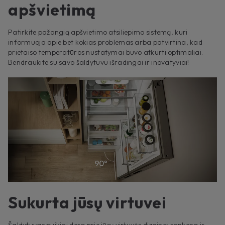
apšvietimą
Patirkite pažangią apšvietimo atsiliepimo sistemą, kuri
informuoja apie bet kokias problemas arba patvirtina, kad
prietaiso temperatūros nustatymai buvo atkurti optimaliai.
Bendraukite su savo šaldytuvu išradingai ir inovatyviai!
Sukurta jūsų virtuvei
Šaldytuvas puikiai dera prie jūsų virtuvės dizaino: rankena ir