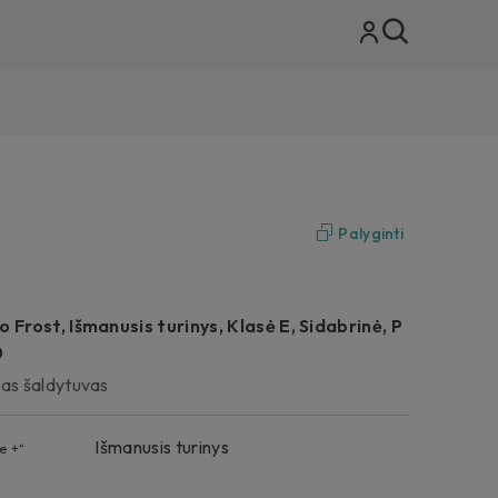
Palyginti
 Frost, Išmanusis turinys, Klasė E, Sidabrinė, P
0
as šaldytuvas
Išmanusis turinys
e +“