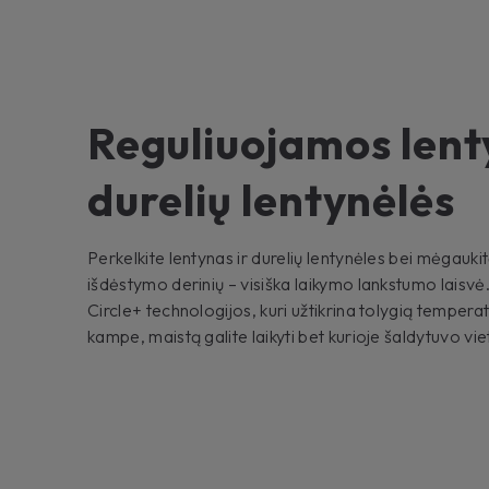
Reguliuojamos lent
durelių lentynėlės
Perkelkite lentynas ir durelių lentynėles bei mėgaukit
išdėstymo derinių – visiška laikymo lankstumo laisvė.
Circle+ technologijos, kuri užtikrina tolygią temper
kampe, maistą galite laikyti bet kurioje šaldytuvo vie