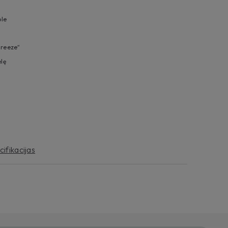
ole
Freeze“
lę
cifikacijas