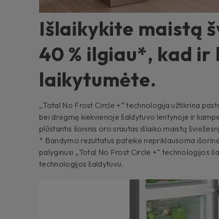
Išlaikykite maistą š
40 % ilgiau*, kad ir
laikytumėte.
„Total No Frost Circle +“ technologija užtikrina pas
bei drėgmę kiekvienoje šaldytuvo lentynoje ir kampe.
plūstantis šoninis oro srautas išlaiko maistą šviežesnį 
* Bandymo rezultatus pateikė nepriklausoma išorinė
palyginusi „Total No Frost Circle +“ technologijos ša
technologijos šaldytuvu.