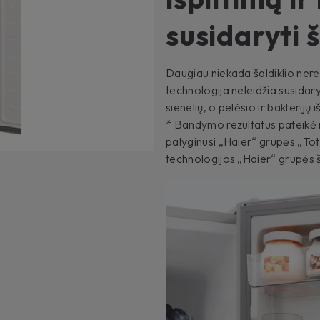
susidaryti 
Daugiau niekada šaldiklio nerei
technologija neleidžia susidaryti
sienelių, o pelėsio ir bakterijų 
* Bandymo rezultatus pateikė 
palyginusi „Haier“ grupės „Tot
technologijos „Haier“ grupės 