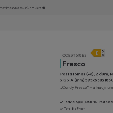
arnavimas
Apie mus
Kur mus rasti
Iš priekio įkraunama skalbimo mašina
Iš viršaus įkraunama skalbimo mašina
Skalbyklės-džiovyklės
CCE3T618ES
Indaplovės
Fresco
Džiovyklės
Pastatomas (-a), 2 durų, No
x G x A (mm) 595x658x185
„Candy Fresco“ – atnaujinam
Technologija „Total No Frost Circl
Total No Frost