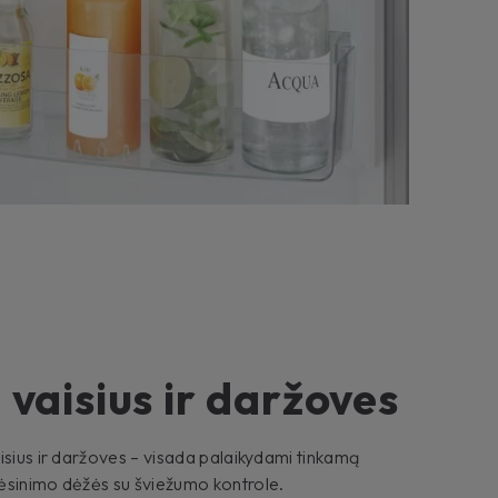
 vaisius ir daržoves
isius ir daržoves – visada palaikydami tinkamą
ėsinimo dėžės su šviežumo kontrole.