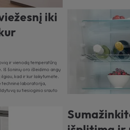
viežesnį iki
 kur
tovią ir vienodą temperatūrą
 Iš šoninių oro išleidimo angų
ilgiau, kad ir kur laikytumėte.
 techninė laboratorija,
ldytuvą su tiesioginio srauto
Sumažinkit
išplitimą ir