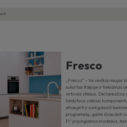
inti
Fresco
„Fresco“ – tai visiškai naujas 
sukurtas Italijoje ir tiekiamas
virtuvės stiliaus. Dėl lanksči
šaldytuvo vidinius komponentu
atnaujinti ir sureguliuoti kiekv
programėlę, galite išnaudoti v
Fi“ prijungiamus modelius, tie