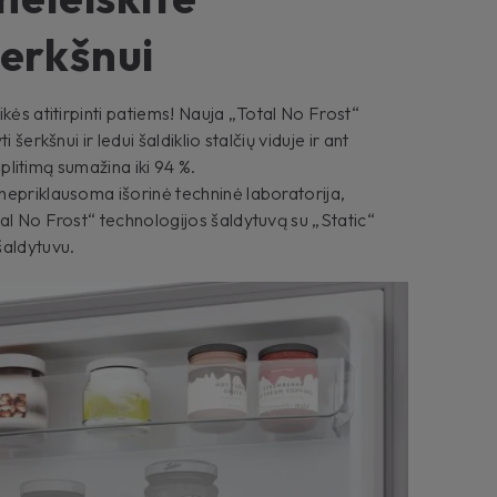
šerkšnui
kės atitirpinti patiems! Nauja „Total No Frost“
 šerkšnui ir ledui šaldiklio stalčių viduje ir ant
išplitimą sumažina iki 94 %.
nepriklausoma išorinė techninė laboratorija,
al No Frost“ technologijos šaldytuvą su „Static“
šaldytuvu.