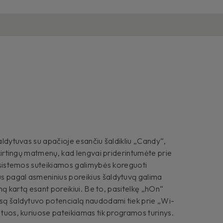
šaldytuvas su apačioje esančiu šaldikliu „Candy“,
 skirtingų matmenų, kad lengvai priderintumėte prie
os sistemos suteikiamos galimybės koreguoti
s pagal asmeninius poreikius šaldytuvą galima
ieną kartą esant poreikiui. Be to, pasitelkę „hOn“
isą šaldytuvo potencialą naudodami tiek prie „Wi-
k tuos, kuriuose pateikiamas tik programos turinys.