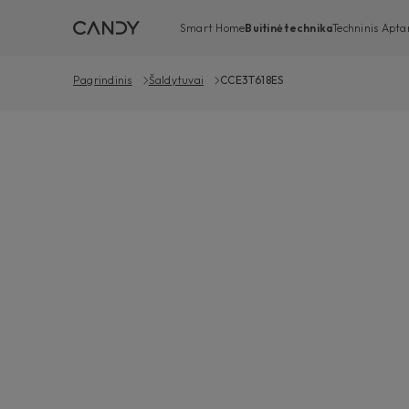
Smart Home
Buitinė technika
Techninis Apt
Pagrindinis
Šaldytuvai
CCE3T618ES