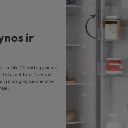
ynos ir
ės net iki 100 skirtingų vidaus
 Be to, dėl Total No Frost
atūrą ir drėgmę kiekviename
toje.