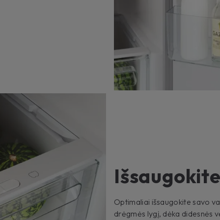
Išsaugokite
Optimaliai išsaugokite savo va
drėgmės lygį, dėka didesnės v