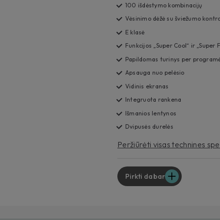
100 išdėstymo kombinacijų
Vėsinimo dėžė su šviežumo kontr
E klasė
Funkcijos „Super Cool“ ir „Super 
Papildomas turinys per programė
Apsauga nuo pelėsio
Vidinis ekranas
Integruota rankena
Išmanios lentynos
Dvipusės durelės
Peržiūrėti visas technines spe
Pirkti dabar