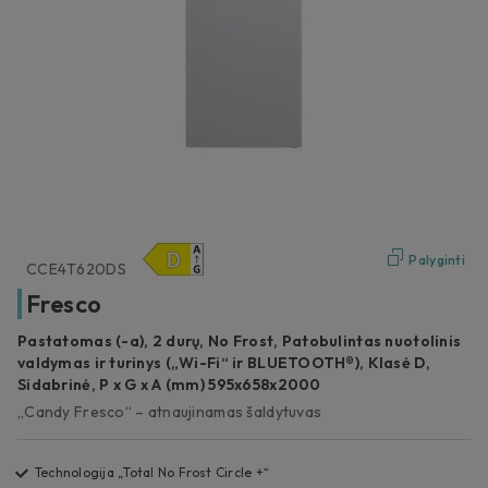
Palyginti
CCE4T620DS
Fresco
Pastatomas (-a), 2 durų, No Frost, Patobulintas nuotolinis
valdymas ir turinys („Wi-Fi“ ir BLUETOOTH®), Klasė D,
Sidabrinė, P x G x A (mm) 595x658x2000
„Candy Fresco“ – atnaujinamas šaldytuvas
Technologija „Total No Frost Circle +“