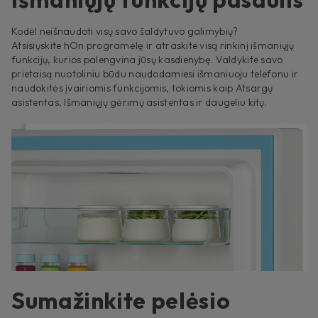
Kodėl neišnaudoti visų savo šaldytuvo galimybių?
Atsisiųskite hOn programėlę ir atraskite visą rinkinį išmaniųjų
funkcijų, kurios palengvina jūsų kasdienybę. Valdykite savo
prietaisą nuotoliniu būdu naudodamiesi išmaniuoju telefonu ir
naudokitės įvairiomis funkcijomis, tokiomis kaip Atsargų
asistentas, Išmaniųjų gėrimų asistentas ir daugeliu kitų.
Sumažinkite pelėsio