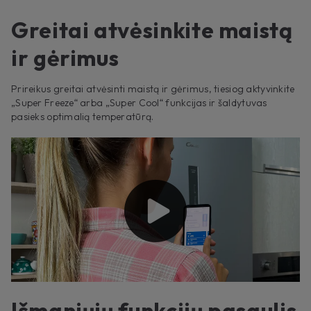
Greitai atvėsinkite maistą
ir gėrimus
Prireikus greitai atvėsinti maistą ir gėrimus, tiesiog aktyvinkite
„Super Freeze“ arba „Super Cool“ funkcijas ir šaldytuvas
pasieks optimalią temperatūrą.
Išmaniųjų funkcijų pasaulis