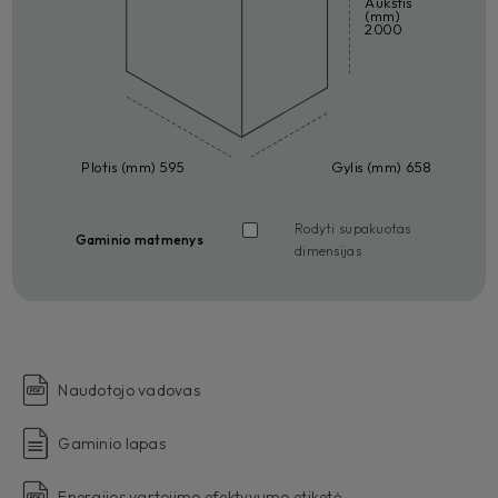
Aukštis
(mm)
2000
Plotis (mm) 595
Gylis (mm) 658
Rodyti supakuotas
Gaminio matmenys
dimensijas
Naudotojo vadovas
Gaminio lapas
Energijos vartojimo efektyvumo etiketė