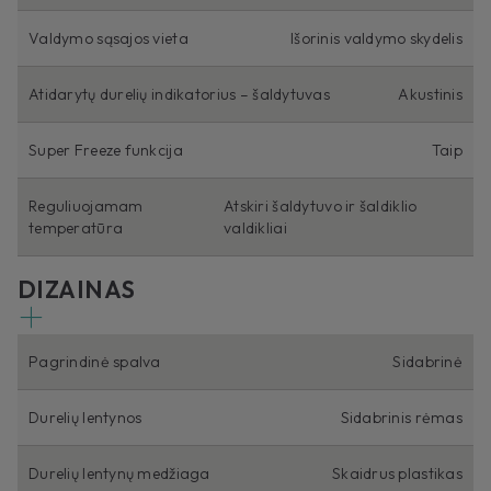
Valdymo sąsajos vieta
Išorinis valdymo skydelis
Atidarytų durelių indikatorius – šaldytuvas
Akustinis
Super Freeze funkcija
Taip
Reguliuojamam
Atskiri šaldytuvo ir šaldiklio
temperatūra
valdikliai
DIZAINAS
Pagrindinė spalva
Sidabrinė
Durelių lentynos
Sidabrinis rėmas
Durelių lentynų medžiaga
Skaidrus plastikas