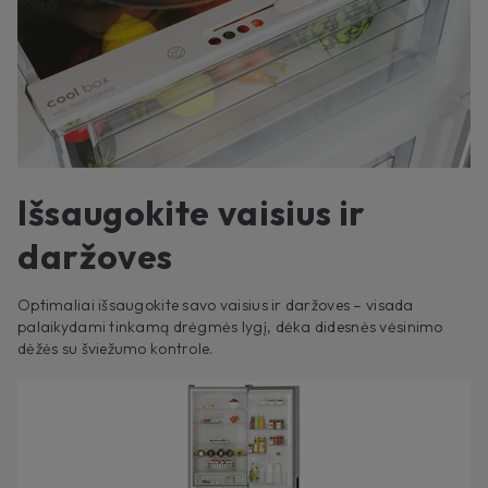
Išsaugokite vaisius ir
daržoves
Optimaliai išsaugokite savo vaisius ir daržoves – visada
palaikydami tinkamą drėgmės lygį, dėka didesnės vėsinimo
dėžės su šviežumo kontrole.