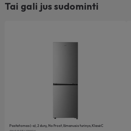
Tai gali jus sudominti
Pastatomas (-a), 2 durų, No Frost, Išmanusis turinys, Klasė C