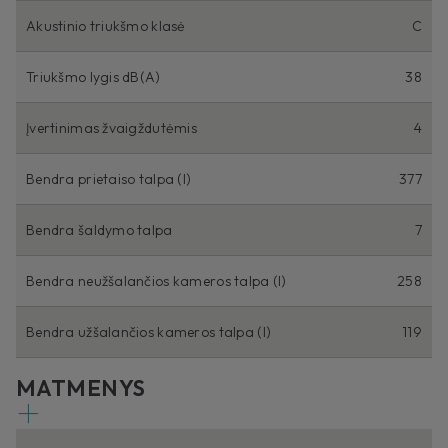
Akustinio triukšmo klasė
C
Triukšmo lygis dB(A)
38
Įvertinimas žvaigždutėmis
4
Bendra prietaiso talpa (I)
377
Bendra šaldymo talpa
7
Bendra neužšalančios kameros talpa (I)
258
Bendra užšalančios kameros talpa (I)
119
MATMENYS