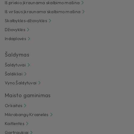
Iš priekio įkraunama skalbimo mašina
Iš viršaus įkraunama skalbimo mašina
Skalbyklės-džiovyklės
Džiovyklės
Indaplovės
Šaldymas
Šaldytuvai
Šaldikliai
Vyno Šaldytuvai
Maisto gaminimas
Orkaitės
Mikrobangų Krosnelės
Kaitlentės
Gartraukiai