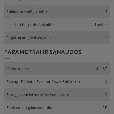
Šaldančių stalčių skaičius
3
Ledo laikiklių padėklų skaičius
1 baltas
Reguliuojamų lentynų skaičius
4
PARAMETRAI IR SĄNAUDOS
Klimato klasė
N — ST
Storage Period in Event of Power Failure (h)
10
Energijos vartojimo efektyvumo klasė
D
Elektros energijos sąnaudos
211