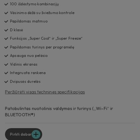
100 išdėstymo kombinacijų
Vėsinimo dėžė su šviežumo kontrole
Papildomas matmuo
D klasė
Funkcijos „Super Cool“ ir „Super Freeze“
Papildomas turinys per programėlę
Apsauga nuo pelėsio
Vidinis ekranas
Integruota rankena
Dvipusės durelės
Peržiūrėti visas technines specifikacijas
Patobulintas nuotolinis valdymas ir turinys („Wi-Fi“ ir
BLUETOOTH®)
Pirkti dabar