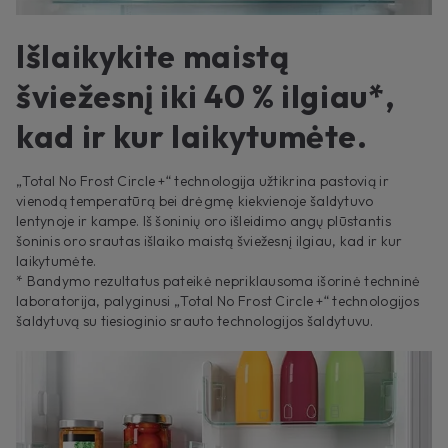
Išlaikykite maistą
šviežesnį iki 40 % ilgiau*,
kad ir kur laikytumėte.
„Total No Frost Circle +“ technologija užtikrina pastovią ir
vienodą temperatūrą bei drėgmę kiekvienoje šaldytuvo
lentynoje ir kampe. Iš šoninių oro išleidimo angų plūstantis
šoninis oro srautas išlaiko maistą šviežesnį ilgiau, kad ir kur
laikytumėte.
* Bandymo rezultatus pateikė nepriklausoma išorinė techninė
laboratorija, palyginusi „Total No Frost Circle +“ technologijos
šaldytuvą su tiesioginio srauto technologijos šaldytuvu.