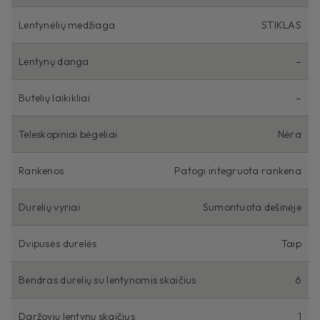
Lentynėlių medžiaga
STIKLAS
Lentynų danga
–
Butelių laikikliai
–
Teleskopiniai bėgeliai
Nėra
Rankenos
Patogi integruota rankena
Durelių vyriai
Sumontuota dešinėje
Dvipusės durelės
Taip
Bendras durelių su lentynomis skaičius
6
Daržovių lentynų skaičius
1