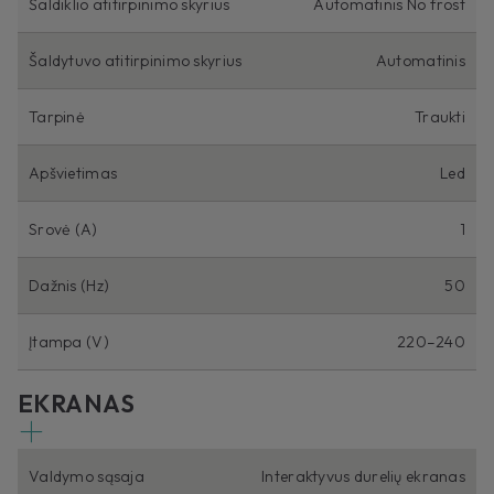
Šaldiklio atitirpinimo skyrius
Automatinis No frost
Šaldytuvo atitirpinimo skyrius
Automatinis
Tarpinė
Traukti
Apšvietimas
Led
Srovė (A)
1
Dažnis (Hz)
50
Įtampa (V)
220–240
EKRANAS
Valdymo sąsaja
Interaktyvus durelių ekranas