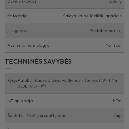
Durelių skaičius
2 durų
Kategorija
Šaldytuvai su šaldikliu apačioje
Įrengimas
Pastatomas (-a)
Aušinimo technologija
No Frost
TECHNINĖS SAVYBĖS
Ryšys
Patobulintas nuotolinis valdymas ir turinys („Wi-Fi“ ir
BLUETOOTH®)
IoT aplikacija
hOn
Šaldiklis – šviežių produktų zona
Taip