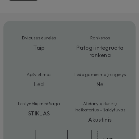
Dvipusės durelės
Rankenos
Taip
Patogi integruota
rankena
Apšvietimas
Ledo gaminimo įrenginys
Led
Ne
Lentynėlių medžiaga
Atidarytų durelių
indikatorius – šaldytuvas
STIKLAS
Akustinis