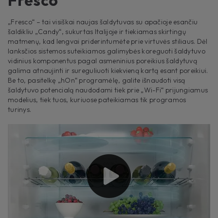
Fresco
„Fresco“ – tai visiškai naujas šaldytuvas su apačioje esančiu
šaldikliu „Candy“, sukurtas Italijoje ir tiekiamas skirtingų
matmenų, kad lengvai priderintumėte prie virtuvės stiliaus. Dėl
lanksčios sistemos suteikiamos galimybės koreguoti šaldytuvo
vidinius komponentus pagal asmeninius poreikius šaldytuvą
galima atnaujinti ir sureguliuoti kiekvieną kartą esant poreikiui.
Be to, pasitelkę „hOn“ programėlę, galite išnaudoti visą
šaldytuvo potencialą naudodami tiek prie „Wi-Fi“ prijungiamus
modelius, tiek tuos, kuriuose pateikiamas tik programos
turinys.