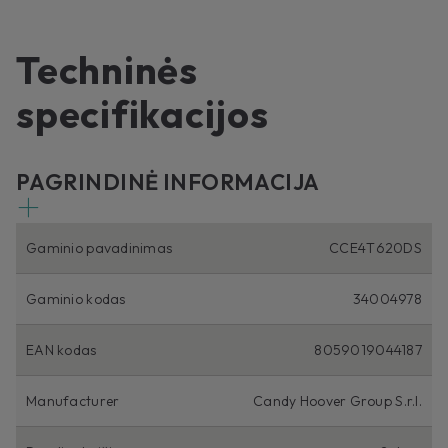
Techninės
specifikacijos
PAGRINDINĖ INFORMACIJA
Gaminio pavadinimas
CCE4T620DS
Gaminio kodas
34004978
EAN kodas
8059019044187
Manufacturer
Candy Hoover Group S.r.l.