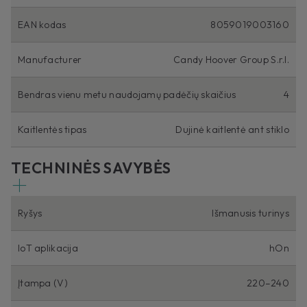
EAN kodas
8059019003160
Manufacturer
Candy Hoover Group S.r.l.
Bendras vienu metu naudojamų padėčių skaičius
4
Kaitlentės tipas
Dujinė kaitlentė ant stiklo
TECHNINĖS SAVYBĖS
Ryšys
Išmanusis turinys
IoT aplikacija
hOn
Įtampa (V)
220–240