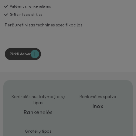
Valdymas rankenėlėmis
Grūdintasis stiklas
Peržiūrėti visas technines specifikacijas
Pirkti dabar
Kontrolės nustatymo įtaisų
Rankenėlės spalva
tipas
Inox
Rankenėlės
Grotelių tipas