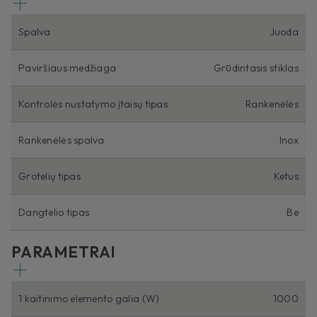
Spalva
Juoda
Paviršiaus medžiaga
Grūdintasis stiklas
Kontrolės nustatymo įtaisų tipas
Rankenėlės
Rankenėlės spalva
Inox
Grotelių tipas
Ketus
Dangtelio tipas
Be
PARAMETRAI
1 kaitinimo elemento galia (W)
1000