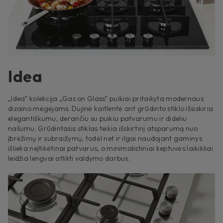
Idea
„Idea“ kolekcija „Gas on Glass“ puikiai pritaikyta modernaus
dizaino mėgėjams. Dujinė kaitlentė ant grūdinto stiklo išsiskiria
elegantiškumu, derančiu su puikiu patvarumu ir dideliu
našumu. Grūdintasis stiklas teikia išskirtinį atsparumą nuo
įbrėžimų ir subraižymų, todėl net ir ilgai naudojant gaminys
išlieka neįtikėtinai patvarus, o minimalistiniai keptuvės laikikliai
leidžia lengvai atlikti valdymo darbus.