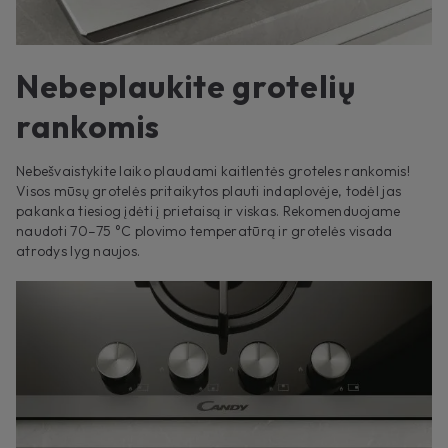
Nebeplaukite grotelių
rankomis
Nebešvaistykite laiko plaudami kaitlentės groteles rankomis!
Visos mūsų grotelės pritaikytos plauti indaplovėje, todėl jas
pakanka tiesiog įdėti į prietaisą ir viskas. Rekomenduojame
naudoti 70–75 °C plovimo temperatūrą ir grotelės visada
atrodys lyg naujos.