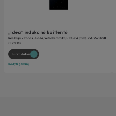
„Idea“ indukcinė kaitlentė
Indukcija, 2 zonos, Juoda, Vetrokeramika, P x G x A (mm): 290x520x58
CI32CBB
Pirkti dabar
Rodyti gaminį