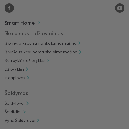
Smart Home
Skalbimas ir džiovinimas
Iš priekio įkraunama skalbimo mašina
Iš viršaus įkraunama skalbimo mašina
Skalbyklės-džiovyklės
Džiovyklės
Indaplovės
Šaldymas
Šaldytuvai
Šaldikliai
Vyno Šaldytuvai