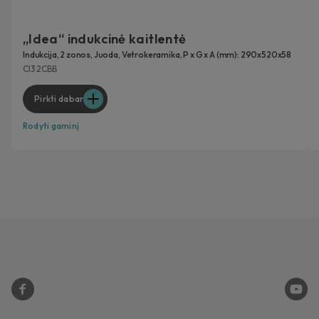
„Idea“ indukcinė kaitlentė
Indukcija, 2 zonos, Juoda, Vetrokeramika, P x G x A (mm): 290x520x58
CI32CBB
Pirkti dabar
Rodyti gaminį