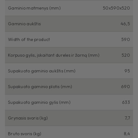
Gaminio matmenys (mm)
50x590x520
Gaminio aukštis
46,5
Width of the product
590
Korpuso gylis, įskaitant dureles ir žarną (mm)
520
Supakuoto gaminio aukštis (mm)
95
Supakuoto gaminio plotis (mm)
690
Supakuoto gaminio gylis (mm)
633
Grynasis svoris (kg)
7,7
Bruto svoris (kg)
8,4