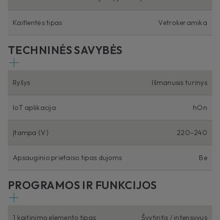
Kaitlentės tipas
Vetrokeramika
TECHNINĖS SAVYBĖS
Ryšys
Išmanusis turinys
IoT aplikacija
hOn
Įtampa (V)
220–240
Apsauginio prietaiso tipas dujoms
Be
PROGRAMOS IR FUNKCIJOS
1 kaitinimo elemento tipas
Švytintis / intensyvus