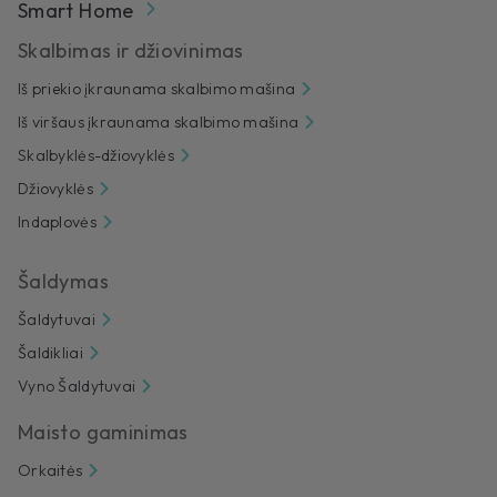
Smart Home
Skalbimas ir džiovinimas
Iš priekio įkraunama skalbimo mašina
Iš viršaus įkraunama skalbimo mašina
Skalbyklės-džiovyklės
Džiovyklės
Indaplovės
Šaldymas
Šaldytuvai
Šaldikliai
Vyno Šaldytuvai
Maisto gaminimas
Orkaitės