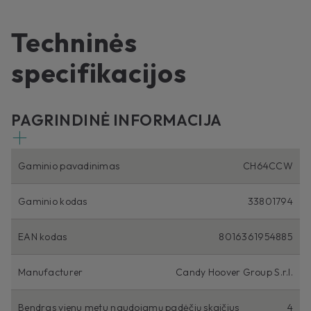
Techninės
specifikacijos
PAGRINDINĖ INFORMACIJA
Gaminio pavadinimas
CH64CCW
Gaminio kodas
33801794
EAN kodas
8016361954885
Manufacturer
Candy Hoover Group S.r.l.
Bendras vienu metu naudojamų padėčių skaičius
4