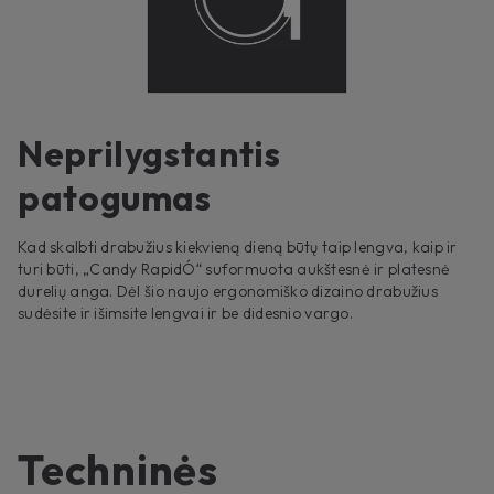
Neprilygstantis
patogumas
Kad skalbti drabužius kiekvieną dieną būtų taip lengva, kaip ir
turi būti, „Candy RapidÓ“ suformuota aukštesnė ir platesnė
durelių anga. Dėl šio naujo ergonomiško dizaino drabužius
sudėsite ir išimsite lengvai ir be didesnio vargo.
Techninės