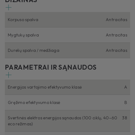
Korpuso spalva
Antracitas
Mygtukų spalva
Antracitas
Durelių spalva / medžiaga
Antracitas
PARAMETRAI IR SĄNAUDOS
Energijos vartojimo efektyvumo klasė
A
Gręžimo efektyvumo klasė
B
Svertinės elektros energijos sąnaudos (100 ciklų, 40–60
38
eco režimas)