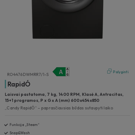
Palyginti
RO4476DWMRR7/1-S
RapidÓ
Laisvai pastatoma, 7 kg, 1400 RPM, Klasė A, Antracitas,
15+1 programos, P x G x A (mm) 600x454x850
„Candy RapidÓ“ – paprasčiausias būdas sutaupyti laiko
Funkcija „Steam“
Snap&Wash