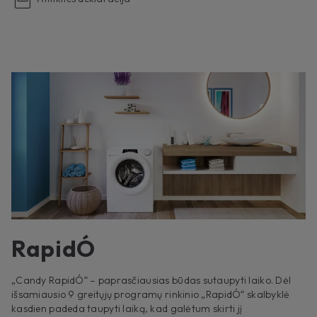
RapidÓ
„Candy RapidÓ“ – paprasčiausias būdas sutaupyti laiko. Dėl
išsamiausio 9 greitųjų programų rinkinio „RapidÓ“ skalbyklė
kasdien padeda taupyti laiką, kad galėtum skirti jį