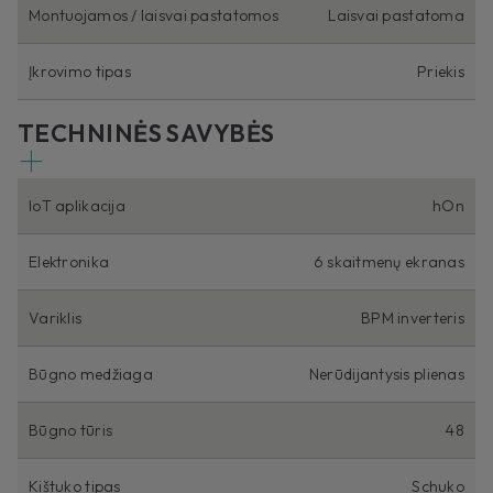
Montuojamos / laisvai pastatomos
Laisvai pastatoma
Įkrovimo tipas
Priekis
TECHNINĖS SAVYBĖS
IoT aplikacija
hOn
Elektronika
6 skaitmenų ekranas
Variklis
BPM inverteris
Būgno medžiaga
Nerūdijantysis plienas
Būgno tūris
48
Kištuko tipas
Schuko