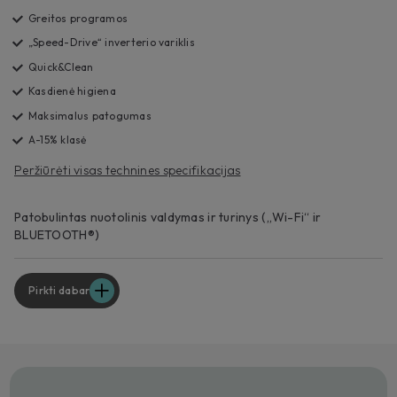
Greitos programos
„Speed-Drive“ inverterio variklis
Quick&Clean
Kasdienė higiena
Maksimalus patogumas
A-15% klasė
Peržiūrėti visas technines specifikacijas
Patobulintas nuotolinis valdymas ir turinys („Wi-Fi“ ir
BLUETOOTH®)
Pirkti dabar