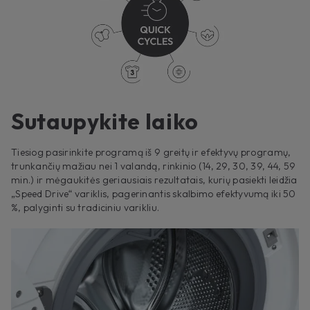
Sutaupykite laiko
Tiesiog pasirinkite programą iš 9 greitų ir efektyvų programų,
trunkančių mažiau nei 1 valandą, rinkinio (14, 29, 30, 39, 44, 59
min.) ir mėgaukitės geriausiais rezultatais, kurių pasiekti leidžia
„Speed Drive“ variklis, pagerinantis skalbimo efektyvumą iki 50
%, palyginti su tradiciniu varikliu.