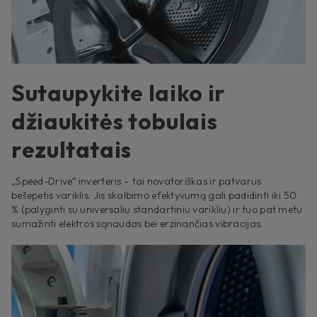
Sutaupykite laiko ir
džiaukitės tobulais
rezultatais
„Speed-Drive“ inverteris – tai novatoriškas ir patvarus
bešepetis variklis. Jis skalbimo efektyvumą gali padidinti iki 50
% (palyginti su universaliu standartiniu varikliu) ir tuo pat metu
sumažinti elektros sąnaudas bei erzinančias vibracijas.