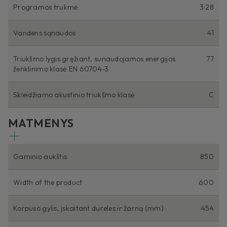
Programos trukmė
3:28
Vandens sąnaudos
41
Triukšmo lygis gręžiant, sunaudojamos energijos
77
ženklinimo klasė EN 60704-3
Skleidžiamo akustinio triukšmo klasė
C
MATMENYS
Gaminio aukštis
850
Width of the product
600
Korpuso gylis, įskaitant dureles ir žarną (mm)
454