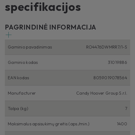
specifikacijos
PAGRINDINĖ INFORMACIJA
Gaminio pavadinimas
RO4476DWMRR7/1-S
Gaminio kodas
31019886
EAN kodas
8059019078564
Manufacturer
Candy Hoover Group S.r.l.
Talpa (kg)
7
Maksimalus apsisukimų greitis (aps./min.)
1400