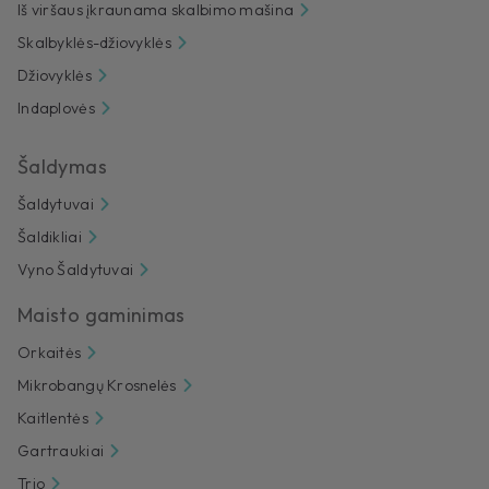
Iš viršaus įkraunama skalbimo mašina
Skalbyklės-džiovyklės
Džiovyklės
Indaplovės
Šaldymas
Šaldytuvai
Šaldikliai
Vyno Šaldytuvai
Maisto gaminimas
Orkaitės
Mikrobangų Krosnelės
Kaitlentės
Gartraukiai
Trio