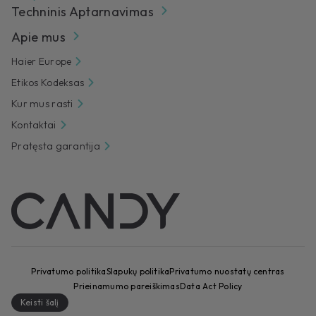
Techninis Aptarnavimas
Apie mus
Haier Europe
Etikos Kodeksas
Kur mus rasti
Kontaktai
Pratęsta garantija
Privatumo politika
Slapukų politika
Privatumo nuostatų centras
Prieinamumo pareiškimas
Data Act Policy
Keisti šalį