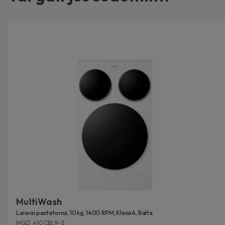
MultiWash
Laisvai pastatoma, 10 kg, 1400 RPM, Klasė A, Balta
MQD 410CBL9-S