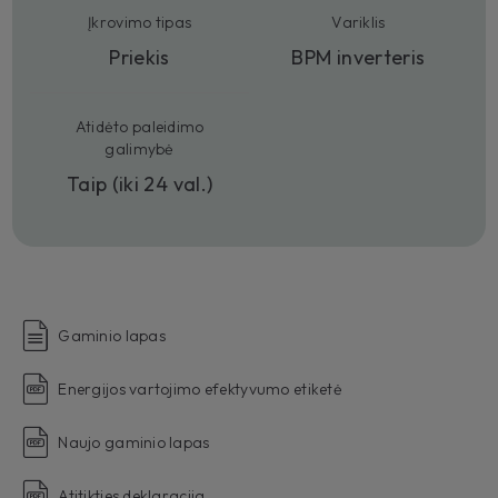
Įkrovimo tipas
Variklis
Priekis
BPM inverteris
Atidėto paleidimo
galimybė
Taip (iki 24 val.)
Gaminio lapas
Energijos vartojimo efektyvumo etiketė
Naujo gaminio lapas
Atitikties deklaracija