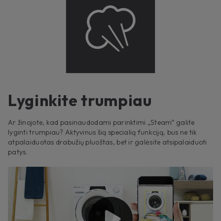
Lyginkite trumpiau
Ar žinojote, kad pasinaudodami parinktimi „Steam“ galite
lyginti trumpiau? Aktyvinus šią specialią funkciją, bus ne tik
atpalaiduotas drabužių pluoštas, bet ir galėsite atsipalaiduoti
patys.