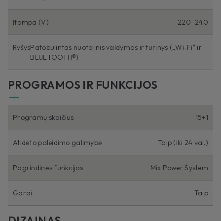
Įtampa (V)
220–240
Ryšys
Patobulintas nuotolinis valdymas ir turinys („Wi-Fi“ ir
BLUETOOTH®)
PROGRAMOS IR FUNKCIJOS
Programų skaičius
15+1
Atidėto paleidimo galimybė
Taip (iki 24 val.)
Pagrindinės funkcijos
Mix Power System
Garai
Taip
DIZAINAS