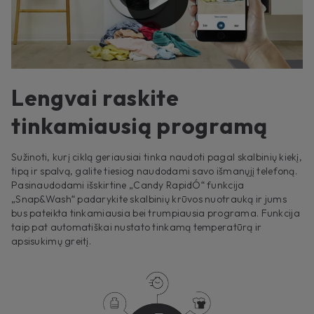
Lengvai raskite
tinkamiausią programą
Sužinoti, kurį ciklą geriausiai tinka naudoti pagal skalbinių kiekį,
tipą ir spalvą, galite tiesiog naudodami savo išmanųjį telefoną.
Pasinaudodami išskirtine „Candy RapidÓ“ funkcija
„Snap&Wash“ padarykite skalbinių krūvos nuotrauką ir jums
bus pateikta tinkamiausia bei trumpiausia programa. Funkcija
taip pat automatiškai nustato tinkamą temperatūrą ir
apsisukimų greitį.