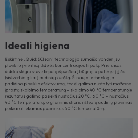
Ideali higiena
Išskirtinė „Quick&Clean“ technologija sumaišo vandenį su
plovikliu į vientisą didelės koncentracijos tirpalą. Prietaisas
didelio slėgio srove tirpalą išpurškia į būgną, o patekęs į jį šis
įsiskverbia giliai į audinių pluoštą. Ši nauja technologija
padidina ploviklio efektyvumą, todėl galima nustatyti mažesnę
įprastą skalbimo temperatūrą – skalbimo 40 °C temperatūroje
rezultatus galima pasiekti nustačius 20 °C, 60 °C – nustačius
40 °C temperatūrą, o giluminis stipriai išteptų audinių plovimas
puikiai atliekamas pasirinkus 60 °C temperatūrą.