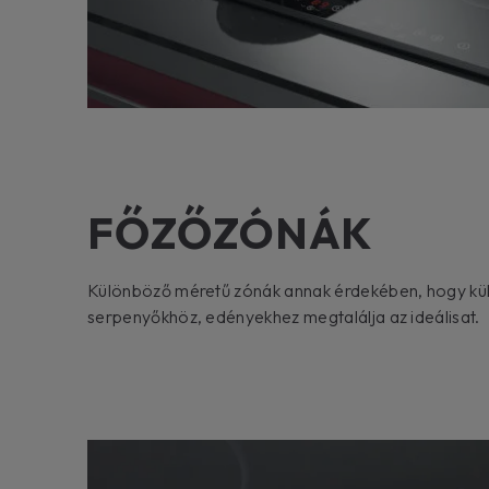
FŐZŐZÓNÁK
Különböző méretű zónák annak érdekében, hogy k
serpenyőkhöz, edényekhez megtalálja az ideálisat.