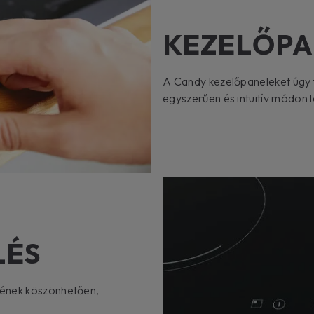
KEZELŐPA
A Candy kezelőpaneleket úgy t
egyszerűen és intuitív módon l
LÉS
jének köszönhetően,