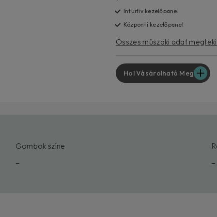
Intuitív kezelőpanel
Központi kezelőpanel
Összes műszaki adat megtek
Hol Vásárolható Meg
Gombok színe
R
-
-