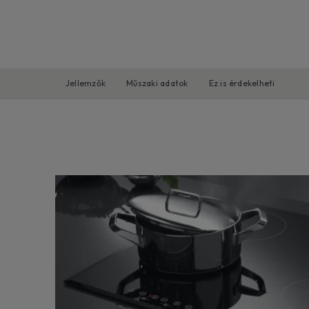
Jellemzők
Műszaki adatok
Ez is érdekelheti