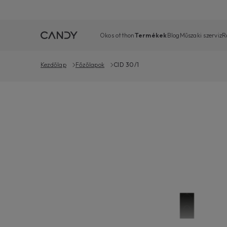
Okos otthon
Termékek
Blog
Műszaki szerviz
R
Kezdőlap
Főzőlapok
CID 30/1