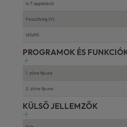
IoT applikáció
Feszültség (V)
Időzítő
PROGRAMOK ÉS FUNKCIÓ
1. zóna típusa
2. zóna típusa
KÜLSŐ JELLEMZŐK
Szín