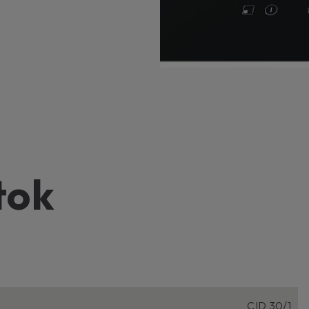
tok
CID 30/1