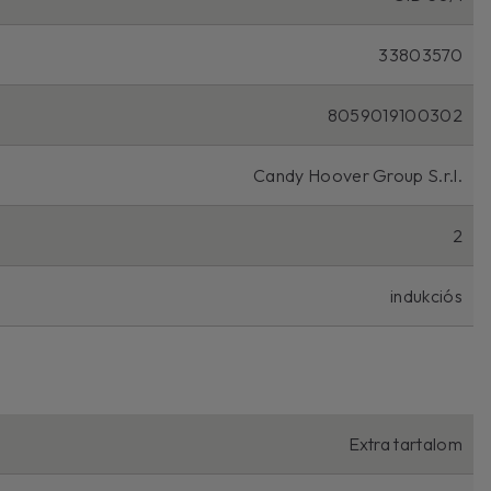
33803570
8059019100302
Candy Hoover Group S.r.l.
2
indukciós
Extra tartalom