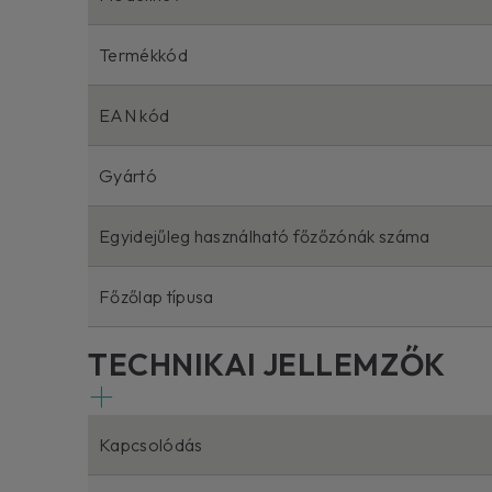
Termékkód
EAN kód
Gyártó
Egyidejűleg használható főzőzónák száma
Főzőlap típusa
TECHNIKAI JELLEMZŐK
Kapcsolódás