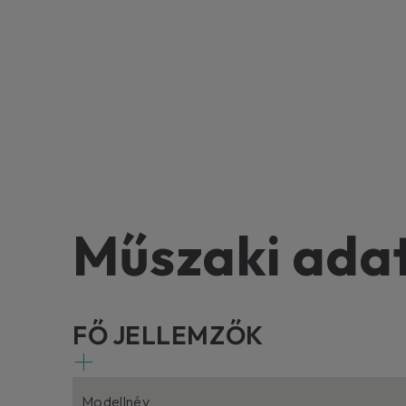
Műszaki ada
FŐ JELLEMZŐK
Modellnév