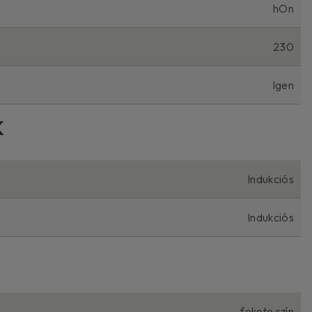
hOn
230
Igen
K
Indukciós
Indukciós
fekete szín