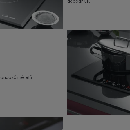
aggódniuk.
ülönböző méretű