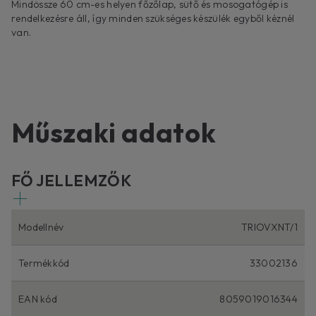
Mindössze 60 cm-es helyen főzőlap, sütő és mosogatógép is
rendelkezésre áll, így minden szükséges készülék egyből kéznél
van.
Műszaki adatok
FŐ JELLEMZŐK
Modellnév
TRIOVXNT/1
Termékkód
33002136
EAN kód
8059019016344