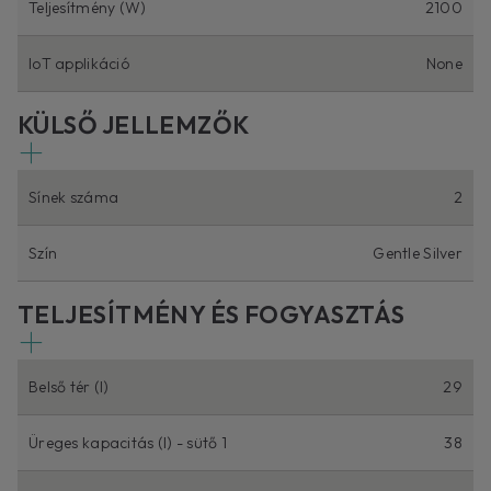
Teljesítmény (W)
2100
IoT applikáció
None
KÜLSŐ JELLEMZŐK
Sínek száma
2
Szín
Gentle Silver
TELJESÍTMÉNY ÉS FOGYASZTÁS
Belső tér (l)
29
Üreges kapacitás (l) - sütő 1
38