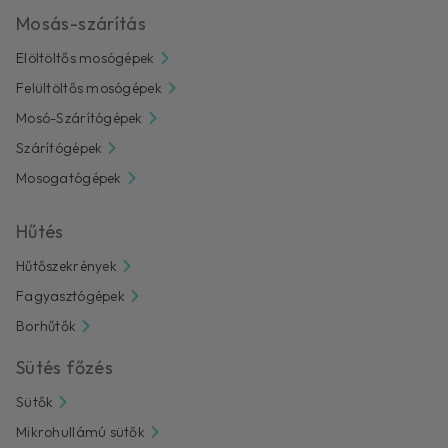
Mosás-szárítás
Elöltöltős mosógépek
Felültöltős mosógépek
Mosó-Szárítógépek
Szárítógépek
Mosogatógépek
Hűtés
Hűtőszekrények
Fagyasztógépek
Borhűtők
Sütés főzés
Sütők
Mikrohullámú sütők