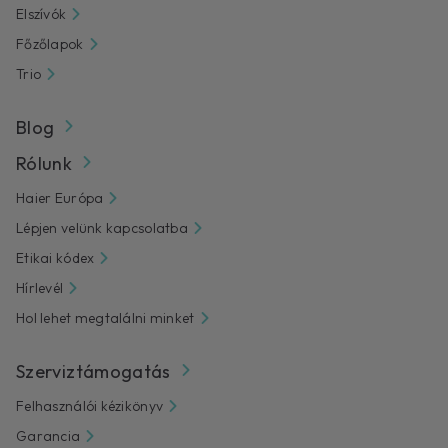
Elszívók
Főzőlapok
Trio
Blog
Rólunk
Haier Európa
Lépjen velünk kapcsolatba
Etikai kódex
Hírlevél
Hol lehet megtalálni minket
Szerviztámogatás
Felhasználói kézikönyv
Garancia