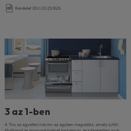
Rendelet (EU) 2023/826
3 az 1-ben
A Trio az egyetlen három az egyben megoldás, amely sütőt,
főzőlapot és mosogatógépet tartalmaz, és kifejezetten azok