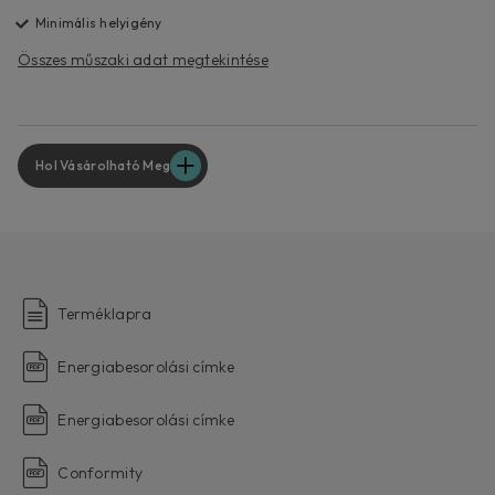
Minimális helyigény
Összes műszaki adat megtekintése
Hol Vásárolható Meg
Terméklapra
Energiabesorolási címke
Energiabesorolási címke
Conformity