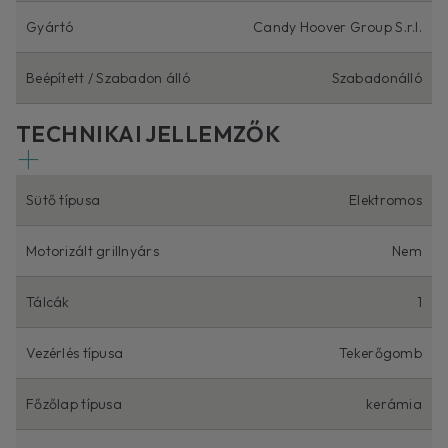
Gyártó
Candy Hoover Group S.r.l.
Beépített / Szabadon álló
Szabadonálló
TECHNIKAI JELLEMZŐK
Sütő típusa
Elektromos
Motorizált grillnyárs
Nem
Tálcák
1
Vezérlés típusa
Tekerőgomb
Főzőlap típusa
kerámia