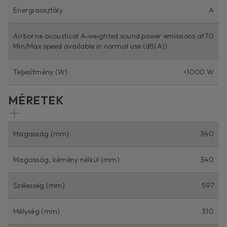
Energiaosztály
A
Airborne acoustical A-weighted sound power emissions at
70
Min/Max speed available in normal use (dB(A))
Teljesítmény (W)
<1000 W
MÉRETEK
Magasság (mm)
340
Magasság, kémény nélkül (mm)
340
Szélesség (mm)
597
Mélység (mm)
310