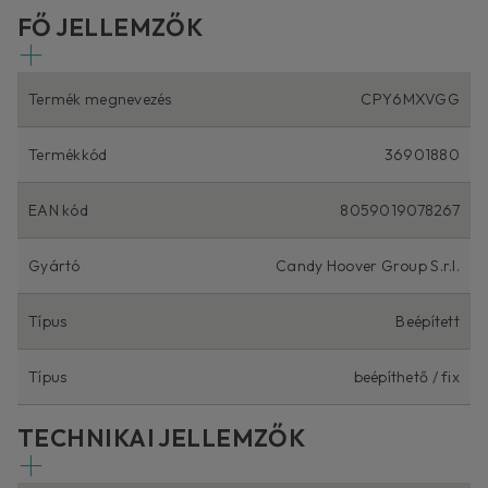
FŐ JELLEMZŐK
Termék megnevezés
CPY6MXVGG
Termékkód
36901880
EAN kód
8059019078267
Gyártó
Candy Hoover Group S.r.l.
Típus
Beépített
Típus
beépíthető / fix
TECHNIKAI JELLEMZŐK