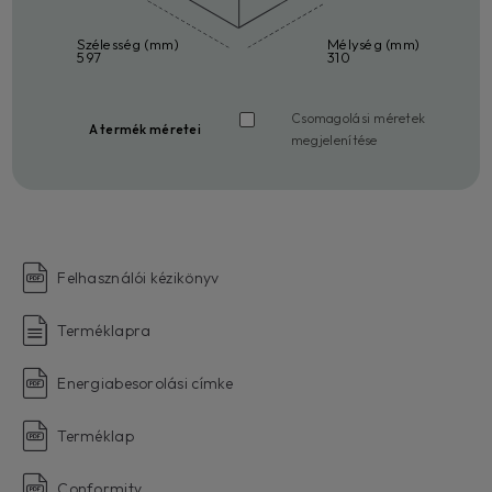
Szélesség (mm)
Mélység (mm)
597
310
Csomagolási méretek
A termék méretei
megjelenítése
Felhasználói kézikönyv
Terméklapra
Energiabesorolási címke
Terméklap
Conformity