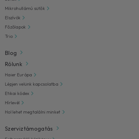
Mikrohullámú sütők
Elszívók
Főzőlapok
Trio
Blog
Rólunk
Haier Európa
Lépjen velünk kapcsolatba
Etikai kódex
Hírlevél
Hol lehet megtalálni minket
Szerviztámogatás