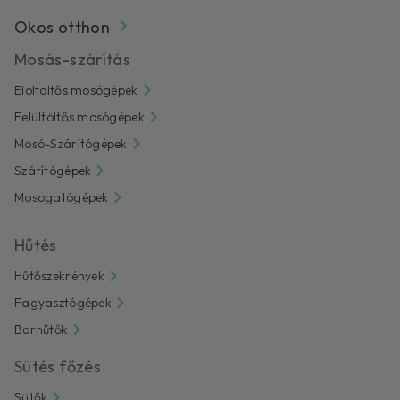
Okos otthon
Mosás-szárítás
Elöltöltős mosógépek
Felültöltős mosógépek
Mosó-Szárítógépek
Szárítógépek
Mosogatógépek
Hűtés
Hűtőszekrények
Fagyasztógépek
Borhűtők
Sütés főzés
Sütők