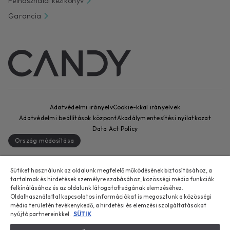
Felhasználói kézikönyv
Garancia
Adatvédelmi irányelv
Cookie-kkal irányelvek
Adatvédelmi beállítások központ
Akadálymentesítési nyilatkozat
Data Act Policy
Ország módosítása
CANDY HOOVER GROUP S.r.I. egyszemélyes társaság – BEJEGYZETT
SZÉKHELY: Via Comolli, 57 – 20861 Brugherio (MB) – Olaszország –
Sütiket használunk az oldalunk megfelelő működésének biztosításához, a
tartalmak és hirdetések személyre szabásához, közösségi média funkciók
BEJEGYZETT TELEPHELYEK: Via Privata Eden Fumagalli snc – 20861
felkínálásához és az oldalunk látogatottságának elemzéséhez.
Brugherio (MB) és Via Trento n. 20/A-22 – 20871 Vimercate (MB) –
Oldalhasználattal kapcsolatos információkat is megosztunk a közösségi
Olaszország – tel.: +39-039-2086-1 – fax: +39-039-2086-237 –
média területén tevékenykedő, a hirdetési és elemzési szolgáltatásokat
jegyzett tőke: 35 000 000 00 € teljes egészében befizetve – a
nyújtó partnereinkkel.
SÜTIK
Milan-Monza-Brianza-Lodi cégjegyzékben szereplő adószám és