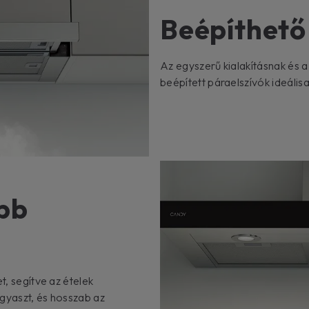
Beépíthető
Az egyszerű kialakításnak és 
beépített páraelszívók ideáli
ebb
t, segítve az ételek
ogyaszt, és hosszab az