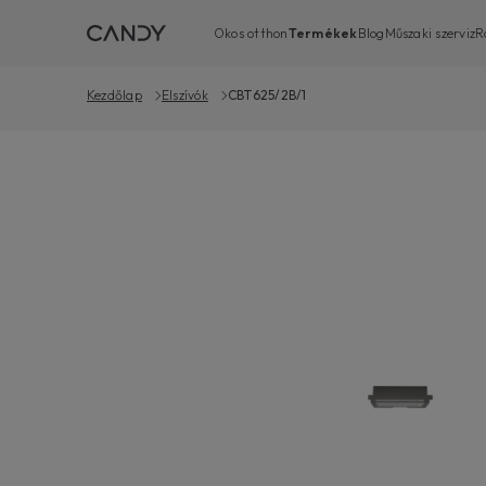
Okos otthon
Termékek
Blog
Műszaki szerviz
R
Kezdőlap
Elszívók
CBT625/2B/1