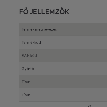
FŐ JELLEMZŐK
Termék megnevezés
Termékkód
EAN kód
Gyártó
Típus
Típus