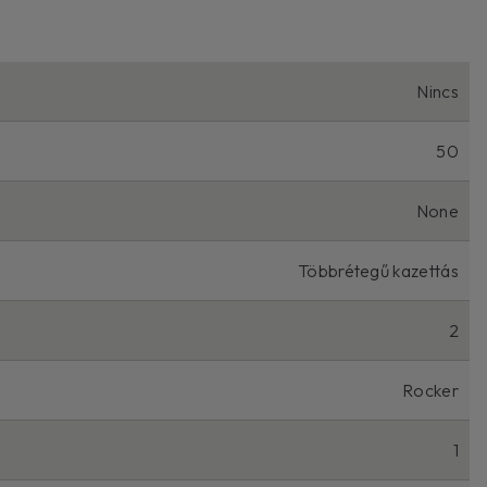
Nincs
50
None
Többrétegű kazettás
2
Rocker
1