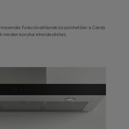
a maximális funkciónalitásnak köszönhetően a Candy
sak minden konyhai elrendezéshez.