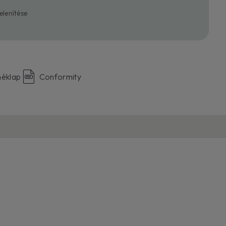
lenítése
éklap
Conformity