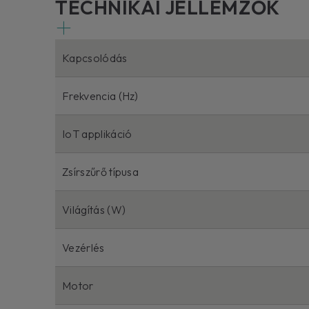
TECHNIKAI JELLEMZŐK
Kapcsolódás
Frekvencia (Hz)
IoT applikáció
Zsírszűrő típusa
Világítás (W)
Vezérlés
Motor