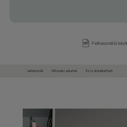
Felhasználói kéz
Jellemzők
Műszaki adatok
Ez is érdekelheti