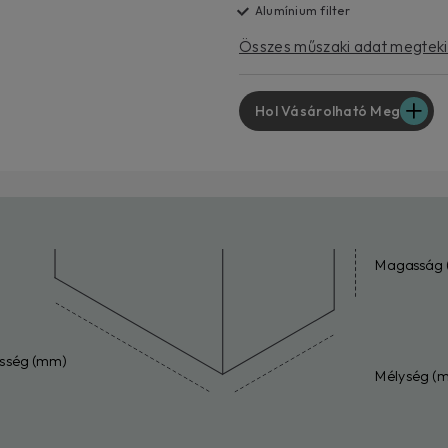
Alumínium filter
Összes műszaki adat megtek
Hol Vásárolható Meg
Magasság 
esség (mm)
Mélység (