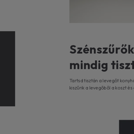
Szénszűrők
mindig tisz
Tartsd tisztán a levegőt kon
kiszűrik a levegőből a koszt é