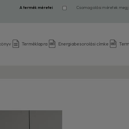
A termék méretei
Csomagolási méretek megje
ikönyv
Terméklapra
Energiabesorolási címke
Term