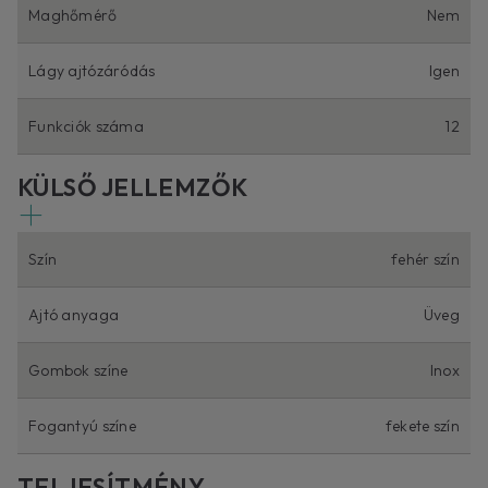
Maghőmérő
Nem
Lágy ajtózáródás
Igen
Funkciók száma
12
KÜLSŐ JELLEMZŐK
Szín
fehér szín
Ajtó anyaga
Üveg
Gombok színe
Inox
Fogantyú színe
fekete szín
TELJESÍTMÉNY