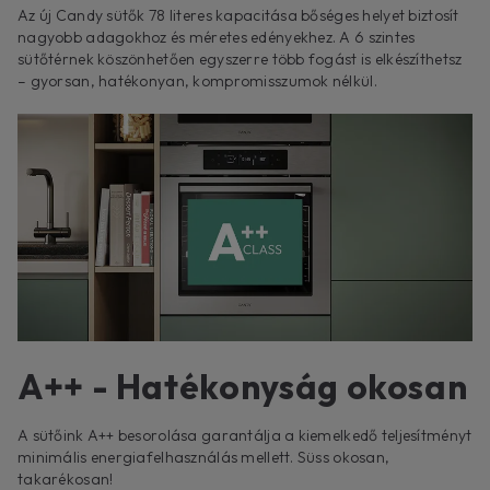
Az új Candy sütők 78 literes kapacitása bőséges helyet biztosít
nagyobb adagokhoz és méretes edényekhez. A 6 szintes
sütőtérnek köszönhetően egyszerre több fogást is elkészíthetsz
– gyorsan, hatékonyan, kompromisszumok nélkül.
A++ - Hatékonyság okosan
A sütőink A++ besorolása garantálja a kiemelkedő teljesítményt
minimális energiafelhasználás mellett. Süss okosan,
takarékosan!