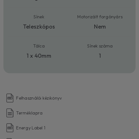
Sínek
Motorizált forgónyárs
Teleszkópos
Nem
Tálca
Sínek száma
1 x 40mm
1
Felhasználói kézikönyv
Terméklapra
Energy Label 1