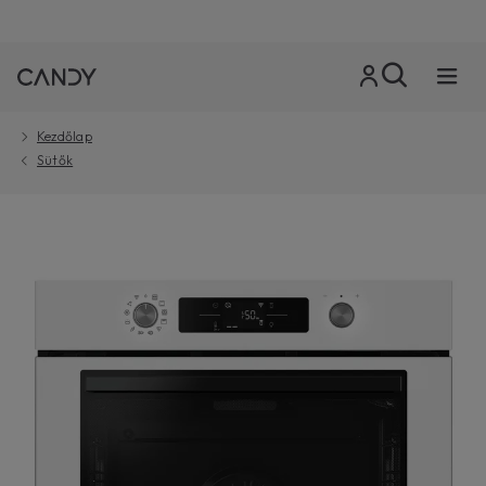
Kezdőlap
Sütők