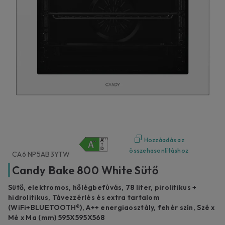
Hozzáadás az
összehasonlításhoz
CA6 NP5AB3YTW
Candy Bake 800 White Sütő
Sütő, elektromos, hőlégbefúvás, 78 liter, pirolitikus +
hidrolitikus, Távezzérlés és extra tartalom
(WiFi+BLUETOOTH®), A++ energiaosztály, fehér szín, Szé x
Mé x Ma (mm) 595X595X568