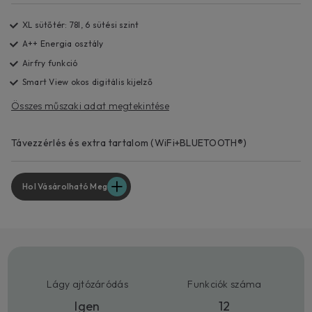
XL sütőtér: 78l, 6 sütési szint
A++ Energia osztály
Airfry funkció
Smart View okos digitális kijelző
Összes műszaki adat megtekintése
Távezzérlés és extra tartalom (WiFi+BLUETOOTH®)
Hol Vásárolható Meg
Lágy ajtózáródás
Funkciók száma
Igen
12