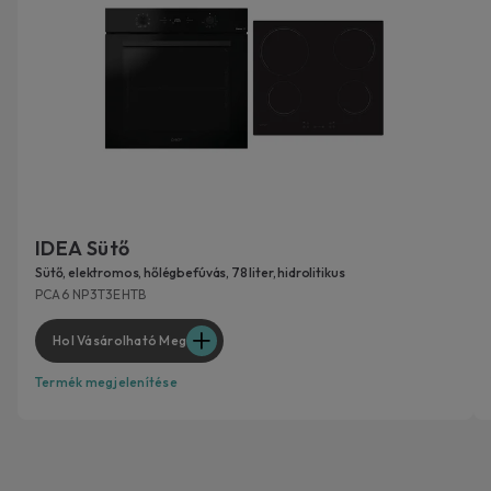
IDEA Sütő
Sütő, elektromos, hőlégbefúvás, 78 liter, hidrolitikus
PCA6 NP3T3EHTB
Hol Vásárolható Meg
Termék megjelenítése