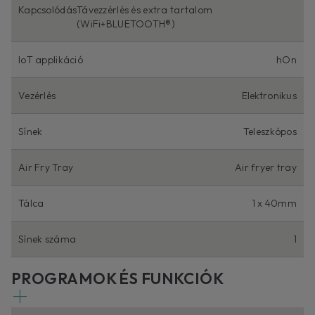
Kapcsolódás
Távezzérlés és extra tartalom
(WiFi+BLUETOOTH®)
IoT applikáció
hOn
Vezérlés
Elektronikus
Sínek
Teleszkópos
Air Fry Tray
Air fryer tray
Tálca
1 x 40mm
Sínek száma
1
PROGRAMOK ÉS FUNKCIÓK