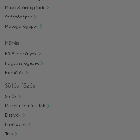
Mosó-Szárítógépek
Szárítógépek
Mosogatógépek
Hűtés
Hűtőszekrények
Fagyasztógépek
Borhűtők
Sütés főzés
Sütők
Mikrohullámú sütők
Elszívók
Főzőlapok
Trio