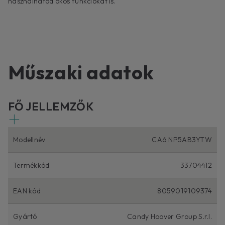
használhatod okos funkciókat is.
Műszaki adatok
FŐ JELLEMZŐK
Modellnév
CA6 NP5AB3YTW
Termékkód
33704412
EAN kód
8059019109374
Gyártó
Candy Hoover Group S.r.l.