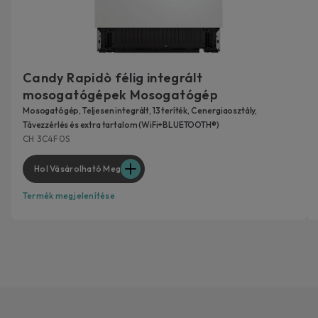
Candy Rapidò félig integrált
mosogatógépek Mosogatógép
Mosogatógép, Teljesen integrált, 13 teríték, C energiaosztály,
Távezzérlés és extra tartalom (WiFi+BLUETOOTH®)
CH 3C4F0S
Hol Vásárolható Meg
Termék megjelenítése