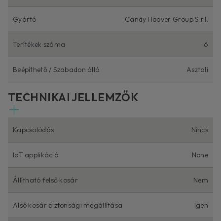
Gyártó
Candy Hoover Group S.r.l.
Terítékek száma
6
Beépíthető / Szabadon álló
Asztali
TECHNIKAI JELLEMZŐK
Kapcsolódás
Nincs
IoT applikáció
None
Állítható felső kosár
Nem
Alsó kosár biztonsági megállítása
Igen