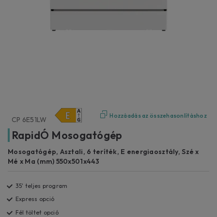
Hozzáadás az összehasonlításhoz
CP 6E51LW
RapidÓ Mosogatógép
Mosogatógép, Asztali, 6 teríték, E energiaosztály, Szé x
Mé x Ma (mm) 550x501x443
35' teljes program
Express opció
Fél töltet opció