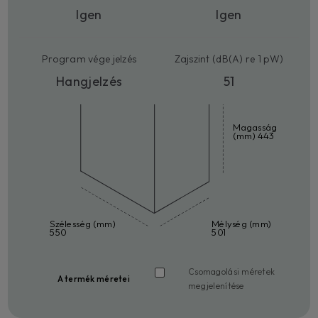
Igen
Igen
Program vége jelzés
Zajszint (dB(A) re 1 pW)
Hangjelzés
51
Magasság
(mm) 443
Szélesség (mm)
Mélység (mm)
550
501
Csomagolási méretek
A termék méretei
megjelenítése