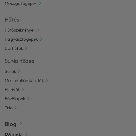
Mosogatógépek
Hűtés
Hűtőszekrények
Fagyasztógépek
Borhűtők
Sütés főzés
Sütők
Mikrohullámú sütők
Elszívók
Főzőlapok
Trio
Blog
Rólunk