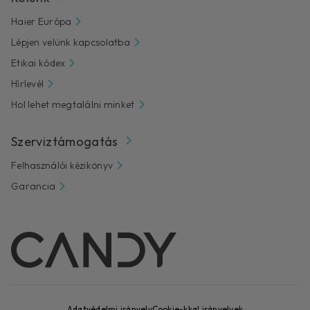
Haier Európa
Lépjen velünk kapcsolatba
Etikai kódex
Hírlevél
Hol lehet megtalálni minket
Szerviztámogatás
Felhasználói kézikönyv
Garancia
Adatvédelmi irányelv
Cookie-kkal irányelvek