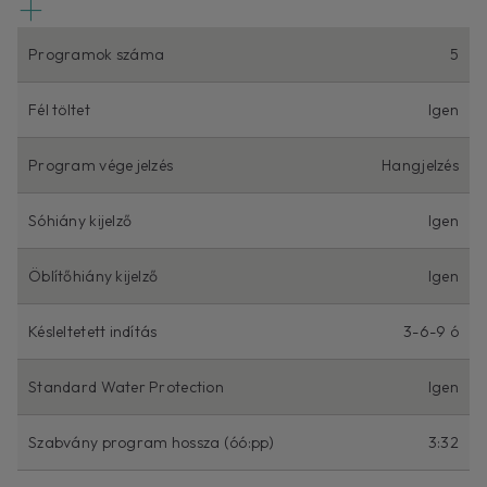
Programok száma
5
Fél töltet
Igen
Program vége jelzés
Hangjelzés
Sóhiány kijelző
Igen
Öblítőhiány kijelző
Igen
Késleltetett indítás
3-6-9 ó
Standard Water Protection
Igen
Szabvány program hossza (óó:pp)
3:32