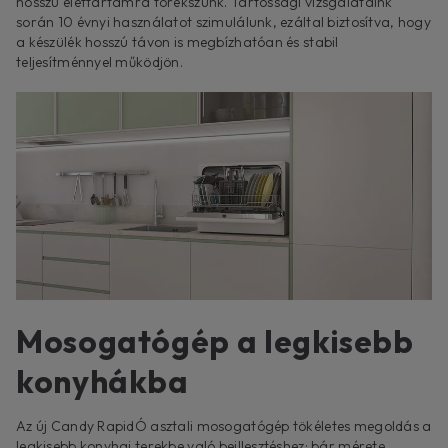
hosszú élettartamra törekszünk. Tartóssági vizsgálataink
során 10 évnyi használatot szimulálunk, ezáltal biztosítva, hogy
a készülék hosszú távon is megbízhatóan és stabil
teljesítménnyel működjön.
Mosogatógép a legkisebb
konyhákba
Az új Candy RapidÓ asztali mosogatógép tökéletes megoldás a
legkisebb konyhai terekbe való beillesztéshez: bár mérete