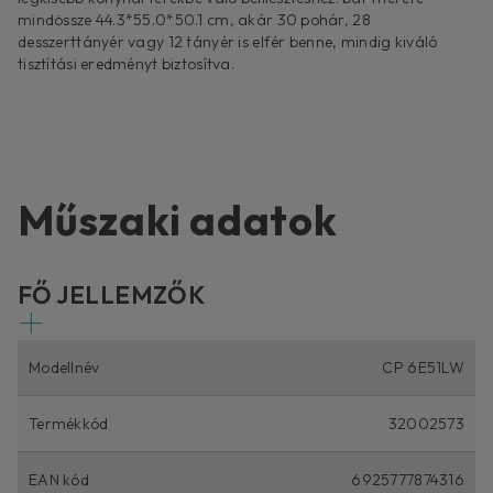
mindössze 44.3*55.0*50.1 cm, akár 30 pohár, 28
desszerttányér vagy 12 tányér is elfér benne, mindig kiváló
tisztítási eredményt biztosítva.
Műszaki adatok
FŐ JELLEMZŐK
Modellnév
CP 6E51LW
Termékkód
32002573
EAN kód
6925777874316