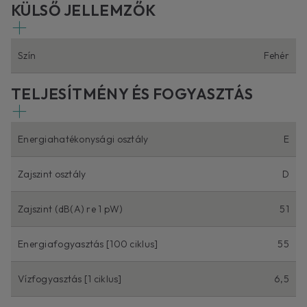
KÜLSŐ JELLEMZŐK
Szín
Fehér
TELJESÍTMÉNY ÉS FOGYASZTÁS
Energiahatékonysági osztály
E
Zajszint osztály
D
Zajszint (dB(A) re 1 pW)
51
Energiafogyasztás [100 ciklus]
55
Vízfogyasztás [1 ciklus]
6,5