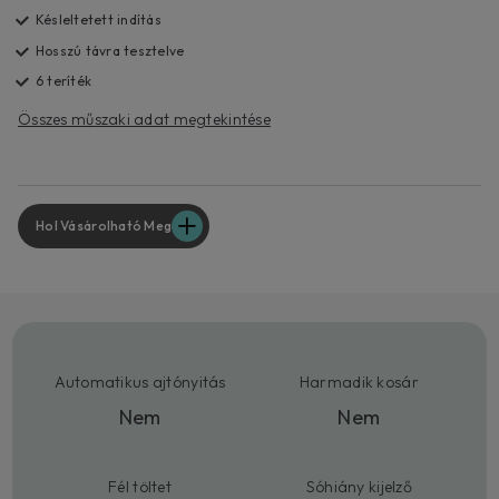
Késleltetett indítás
Hosszú távra tesztelve
6 teríték
Összes műszaki adat megtekintése
Hol Vásárolható Meg
Automatikus ajtónyitás
Harmadik kosár
Nem
Nem
Fél töltet
Sóhiány kijelző