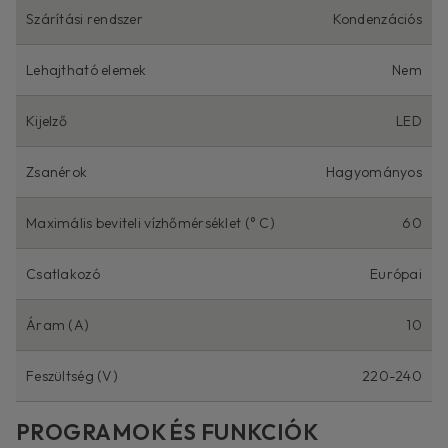
Szárítási rendszer
Kondenzációs
Lehajtható elemek
Nem
Kijelző
LED
Zsanérok
Hagyományos
Maximális beviteli vízhőmérséklet (° C)
60
Csatlakozó
Európai
Áram (A)
10
Feszültség (V)
220-240
PROGRAMOK ÉS FUNKCIÓK