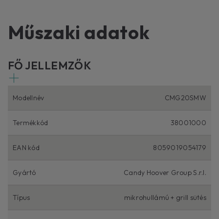
Műszaki adatok
FŐ JELLEMZŐK
Modellnév
CMG20SMW
Termékkód
38001000
EAN kód
8059019054179
Gyártó
Candy Hoover Group S.r.l.
Típus
mikrohullámú + grill sütés