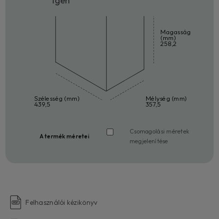
Igen
Magasság
(mm)
258,2
Szélesség (mm)
Mélység (mm)
439,5
357,5
Csomagolási méretek
A termék méretei
megjelenítése
Felhasználói kézikönyv