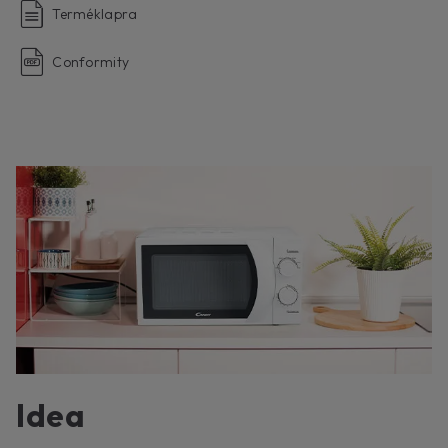
Terméklapra
Conformity
Idea