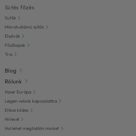
Sütés főzés
Sütők
Mikrohullámú sütők
Elszívók
Főzőlapok
Trio
Blog
Rólunk
Haier Európa
Lépjen velünk kapcsolatba
Etikai kódex
Hírlevél
Hol lehet megtalálni minket