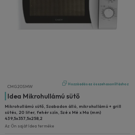
Hozzáadás az összehasonlításhoz
CMG20SMW
Idea Mikrohullámú sütő
Mikrohullámú sütő, Szabadon álló, mikrohullámú + grill
sütés, 20 liter, fehér szín, Szé x Mé x Ma (mm)
439,5x357,5x258,2
Az Ön saját Idea terméke