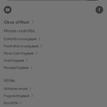
Okos otthon
Mosás-szárítás
Elöltöltős mosógépek
Felültöltős mosógépek
Mosó-Szárítógépek
Szárítógépek
Mosogatógépek
Hűtés
Hűtőszekrények
Fagyasztógépek
Borhűtők