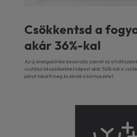
Csökkentsd a fogy
akár 36%-kal
Az új energiacímke besorolás szerint ez a hűtőszek
osztályú készülékekhez képest akár 36%-kal is csökke
pénzt takarít meg és kíméli a környezetet.