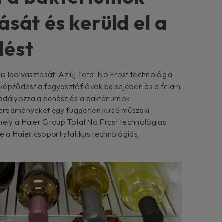
sát és kerüld el a
dést
is leolvasztását! Az új Total No Frost technológia
épződést a fagyasztófiókok belsejében és a falain
adályozza a penész és a baktériumok
 eredményeket egy független külső műszaki
mely a Haier Group Total No Frost technológiás
e a Haier csoport statikus technológiás