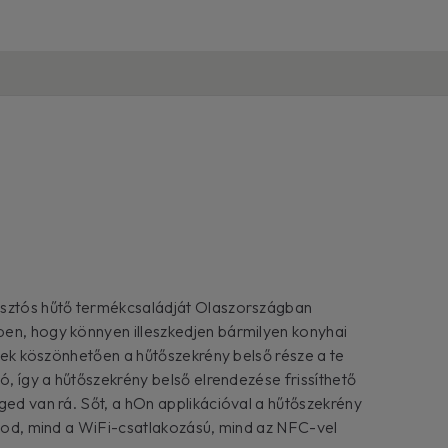
asztós hűtő termékcsaládját Olaszországban
en, hogy könnyen illeszkedjen bármilyen konyhai
ernek köszönhetően a hűtőszekrény belső része a te
tó, így a hűtőszekrény belső elrendezése frissíthető
ged van rá. Sőt, a hOn applikációval a hűtőszekrény
atod, mind a WiFi-csatlakozású, mind az NFC-vel