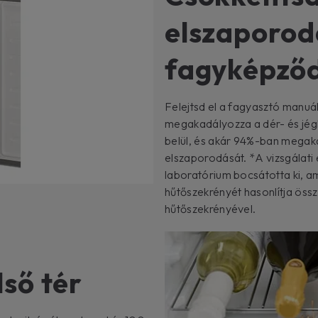
elszaporodá
fagyképző
Felejtsd el a fagyasztó manuál
megakadályozza a dér- és jégk
belül, és akár 94%-ban megak
elszaporodását. *A vizsgálati
laboratórium bocsátotta ki, a
hűtőszekrényét hasonlítja össz
hűtőszekrényével.
ső tér