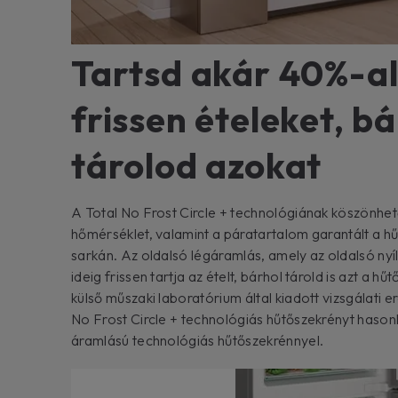
Tartsd akár 40%-a
frissen ételeket, b
tárolod azokat
A Total No Frost Circle + technológiának köszönhe
hőmérséklet, valamint a páratartalom garantált a h
sarkán. Az oldalsó légáramlás, amely az oldalsó ny
ideig frissen tartja az ételt, bárhol tárold is azt a 
külső műszaki laboratórium által kiadott vizsgálati
No Frost Circle + technológiás hűtőszekrényt hason
áramlású technológiás hűtőszekrénnyel.