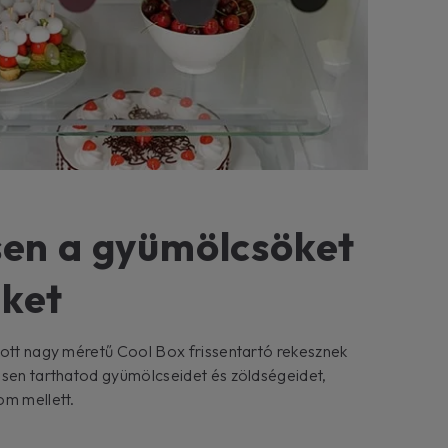
ssen a gyümölcsöket
eket
tott nagy méretű Cool Box frissentartó rekesznek
ssen tarthatod gyümölcseidet és zöldségeidet,
om mellett.