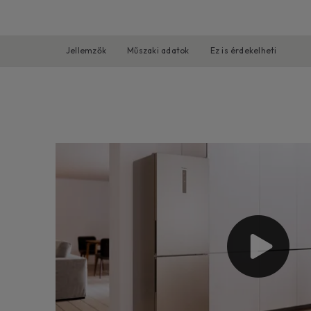
Jellemzők
Műszaki adatok
Ez is érdekelheti