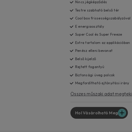
Nincs jégképződés
Testre szabható belső tér
Cool box frissességszabályzóval
E energiaosztály
Super Cool és Super Freeze
Extra tartalom az applikációban
Penész elleni bevonat
Belső kijelző
Rejtett fogantyú
Biztonsági üveg polcok
Megfordítható ajtónyitási irány
Összes műszaki adat megtek
Hol Vásárolható Meg