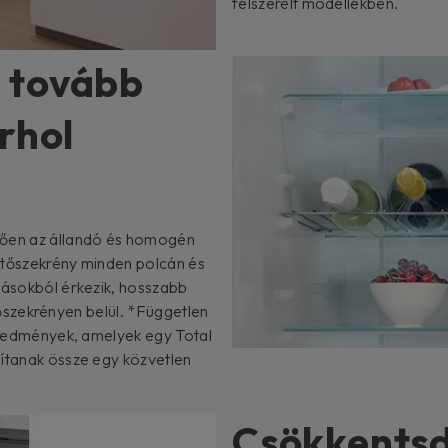
felszerelt modellekben.
l tovább
árhol
tően az állandó és homogén
űtőszekrény minden polcán és
ílásokból érkezik, hosszabb
hűtőszekrényen belül. *Független
 eredmények, amelyek egy Total
lítanak össze egy közvetlen
Csökkentsd