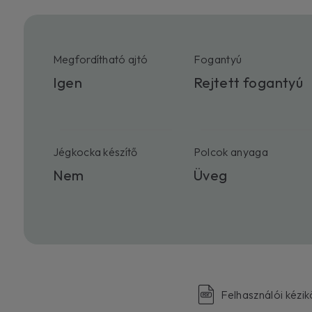
Megfordítható ajtó
Fogantyú
Igen
Rejtett fogantyú
Jégkocka készítő
Polcok anyaga
Nem
Üveg
Felhasználói kézi