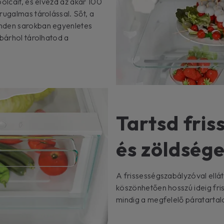
olcait, és élvezd az akár 100
rugalmas tárolással. Sőt, a
inden sarokban egyenletes
 bárhol tárolhatod a
Tartsd fri
és zöldség
A frissességszabályzóval ellá
köszönhetően hosszú ideig fri
mindig a megfelelő páratartal