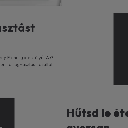
asztást
rény E energiaosztályú. A G-
nti a fogyasztást, ezáltal
Hűtsd le éte
gyorsan