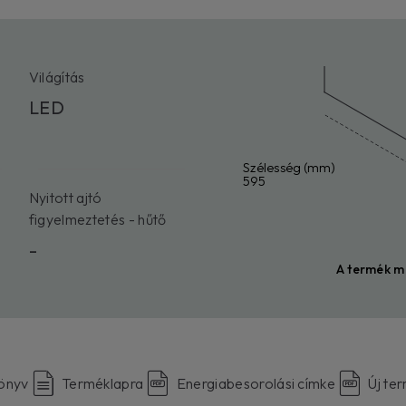
Világítás
LED
Szélesség (mm)
595
Nyitott ajtó
figyelmeztetés - hűtő
-
A termék m
könyv
Terméklapra
Energiabesorolási címke
Új te