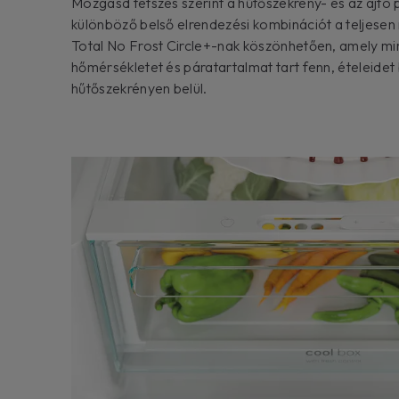
Mozgasd tetszés szerint a hűtőszekrény- és az ajtó p
különböző belső elrendezési kombinációt a teljesen 
Total No Frost Circle+-nak köszönhetően, amely m
hőmérsékletet és páratartalmat tart fenn, ételeidet
hűtőszekrényen belül.