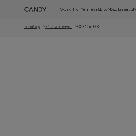
Okos otthon
Termékek
Blog
Műszaki szerviz
R
Kezdőlap
Hűtőszekrények
CCE4T618EX