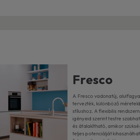
Fresco
A Fresco vadonatúj, alulfagy
tervezték, különböző méretekb
stílushoz. A flexibilis rendsz
igényeid szerint testre szabha
és átalakítható, amikor szüksé
teljes potenciálját kihasználh