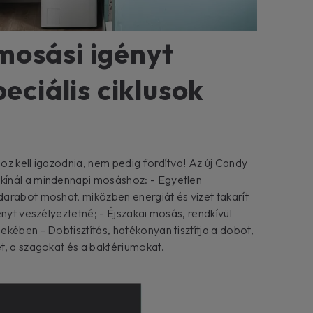
mosási igényt
peciális ciklusok
oz kell igazodnia, nem pedig fordítva! Az új Candy
ínál a mindennapi mosáshoz: - Egyetlen
arabot moshat, miközben energiát és vizet takarít
ényt veszélyeztetné; - Éjszakai mosás, rendkívül
kében - Dobtisztítás, hatékonyan tisztítja a dobot,
t, a szagokat és a baktériumokat.