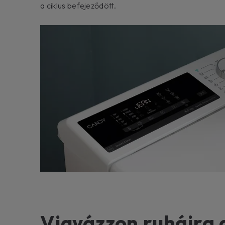
a ciklus befejeződött.
Vigyázzon ruháira 