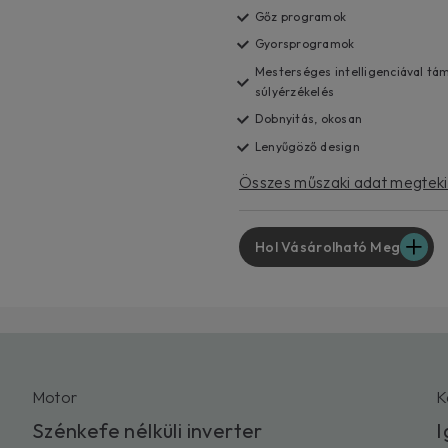
Gőz programok
Gyorsprogramok
Mesterséges intelligenciával tá
súlyérzékelés
Dobnyitás, okosan
Lenyűgöző design
Összes műszaki adat megtek
Hol Vásárolható Meg
Motor
K
Szénkefe nélküli inverter
I