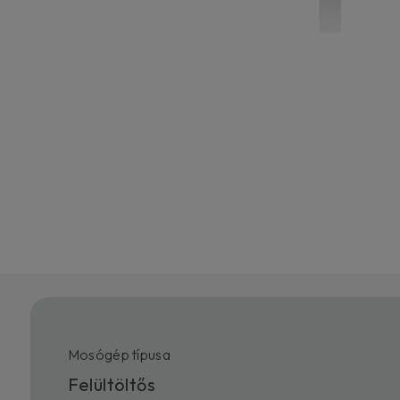
Mosógép típusa
Felültöltős