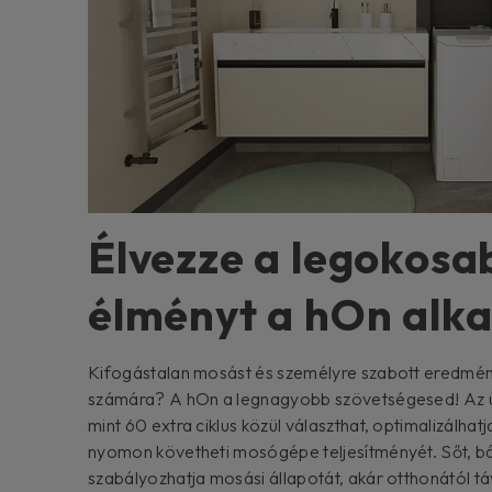
Élvezze a legokosa
élményt a hOn alk
Kifogástalan mosást és személyre szabott eredmé
számára? A hOn a legnagyobb szövetségesed! Az ú
mint 60 extra ciklus közül választhat, optimalizálhatj
nyomon követheti mosógépe teljesítményét. Sőt, bá
szabályozhatja mosási állapotát, akár otthonától távo