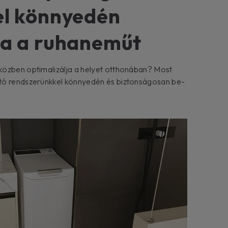
el könnyedén
ja a ruhaneműt
közben optimalizálja a helyet otthonában? Most
tó rendszerünkkel könnyedén és biztonságosan be-