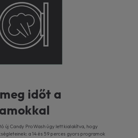
 meg időt a
ramokkal
ó új Candy ProWash úgy lett kialakítva, hogy
kségleteinek: a 14 és 59 perces gyors programok