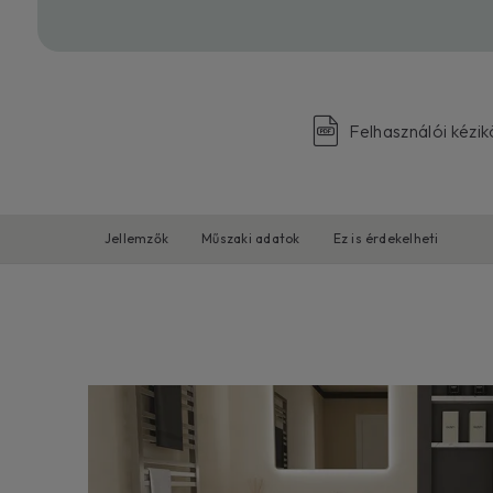
Felhasználói kézi
Jellemzők
Műszaki adatok
Ez is érdekelheti