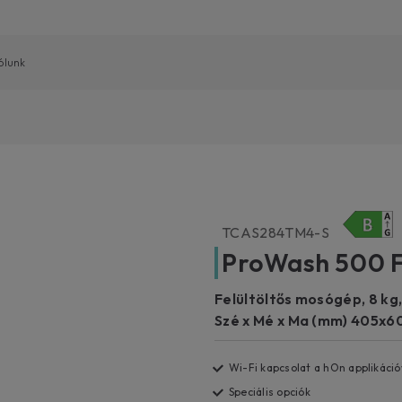
ólunk
Elöltöltős mosógépek
Használati utasítás letöltése
REG
Felh
Felültöltős mosógépek
Kompatibilis tartozékok és pótalkatrészek
TCAS284TM4-S
Frissí
Tarto
Mosó-Szárítógépek
keresése
ProWash 500 F
haszn
Term
Szárítógépek
Összes candy szolgáltatás
előnyö
Kiter
Mosogatógépek
számá
Felültöltős mosógép, 8 kg,
Hol l
Regis
Szé x Mé x Ma (mm) 405x
A J
Az elő
Wi-Fi kapcsolat a hOn applikáció
háztar
Speciális opciók
Tudj