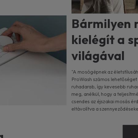
Bármilyen 
kielégít a s
világával
"A mosógépnek az életstílusáh
ProWash számos lehetőséget k
ruhadarab, így kevesebb ruhad
meg, anélkül, hogy a teljesítm
csendes az éjszakai mosás érde
eltávolítva a szennyeződéseke
a