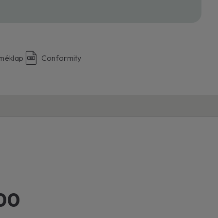
rméklap
Conformity
00