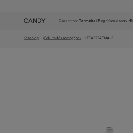
Okos otthon
Termékek
Blog
Műszaki szerviz
R
Kezdőlap
Felültöltős mosógépek
TCAS284TM4-S