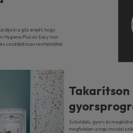
nálja ki a gőz erejét, hogy
am Hygiene Plus és Easy Iron
 és csodálatosan revitalizáltak
Takarítson
gyorsprog
Sokoldalú, gyors és megbízhat
megfeleljen a napi mosási szü