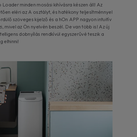
Loader minden mosási kihívásra készen áll! Az
ően eléri az A osztályt, és hatékony teljesítménnyel
rdülő szöveges kijelző és a hOn APP nagyon intuitív
, mivel az Ön nyelvén beszél. De van több is! Az új
elligens dobnyílás rendkívül egyszerűvé teszik a
 elhinni!