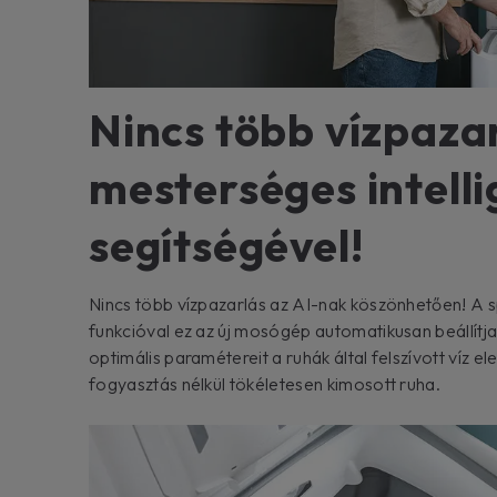
Nincs több vízpaza
mesterséges intelli
segítségével!
Nincs több vízpazarlás az AI-nak köszönhetően! A s
funkcióval ez az új mosógép automatikusan beállítja 
optimális paramétereit a ruhák által felszívott víz e
fogyasztás nélkül tökéletesen kimosott ruha.