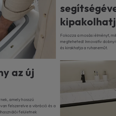
segítségév
kipakolhat
Fokozza a mosási élményt, mi
megteheted! Innovatív dobnyi
és kirakhatja a ruhaneműt.
y az új
rnek, amely hosszú
 van felszerelve a vibráció és a
használói felületnek