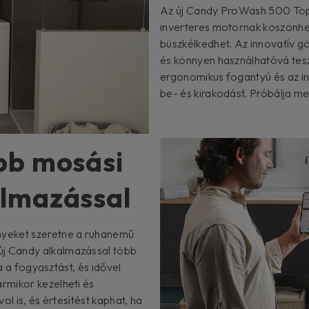
Az új Candy ProWash 500 Top 
inverteres motornak köszönhet
büszkélkedhet. Az innovatív gö
és könnyen használhatóvá teszi
ergonomikus fogantyú és az int
be- és kirakodást. Próbálja meg
bb mosási
almazással
nyeket szeretne a ruhanemű
j Candy alkalmazással több
a a fogyasztást, és idővel
rmikor kezelheti és
l is, és értesítést kaphat, ha