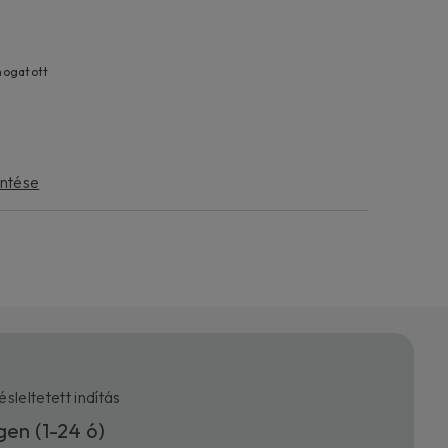
mogatott
intése
ésleltetett indítás
gen (1-24 ó)