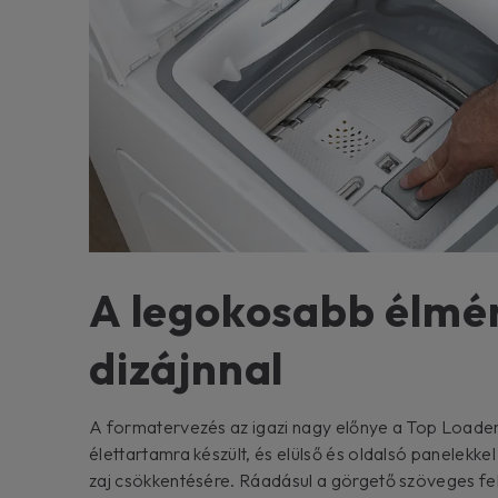
A legokosabb élmén
dizájnnal
A formatervezés az igazi nagy előnye a Top Loade
élettartamra készült, és elülső és oldalsó panelekkel
zaj csökkentésére. Ráadásul a görgető szöveges fel