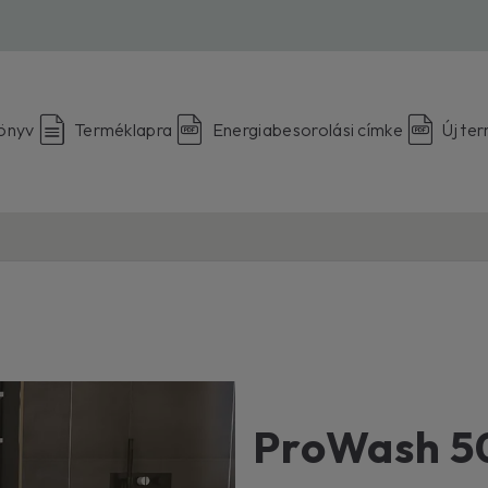
könyv
Terméklapra
Energiabesorolási címke
Új te
ProWash 5