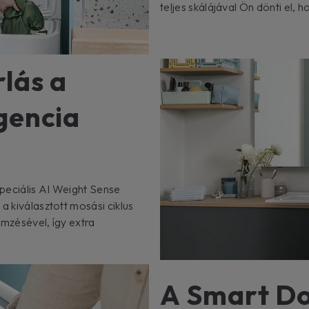
teljes skálájával Ön dönti el, 
rlás a
gencia
peciális AI Weight Sense
a kiválasztott mosási ciklus
lemzésével, így extra
A Smart D