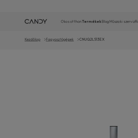
Okos otthon
Termékek
Blog
Műszaki szerviz
R
Kezdőlap
Fagyasztógépek
CNUQ2L513EX