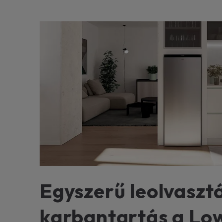
Egyszerű leolvasztá
karbantartás a Lo