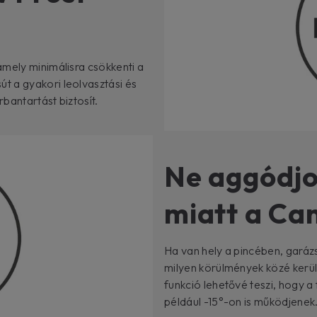
amely minimálisra csökkenti a
t a gyakori leolvasztási és
bantartást biztosít.
Ne aggódjo
miatt a Ca
Ha van hely a pincében, garáz
milyen körülmények közé kerül
funkció lehetővé teszi, hogy
például -15°-on is működjenek