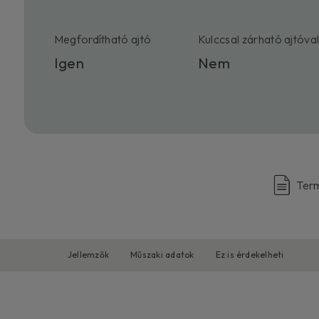
Megfordítható ajtó
Kulccsal zárható ajtóva
Igen
Nem
Ter
Jellemzők
Műszaki adatok
Ez is érdekelheti