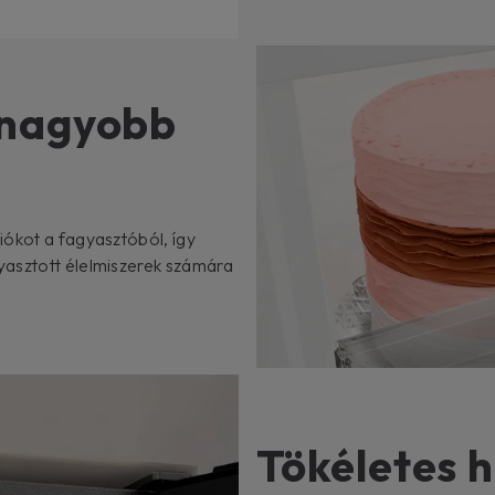
gnagyobb
iókot a fagyasztóból, így
yasztott élelmiszerek számára
Tökéletes 