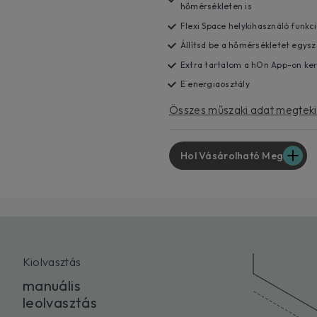
hőmérsékleten is
Flexi Space helykihasználó funkc
Állítsd be a hőmérsékletet egys
Extra tartalom a hOn App-on ker
E energiaosztály
Összes műszaki adat megtek
Hol Vásárolható Meg
Kiolvasztás
manuális
leolvasztás