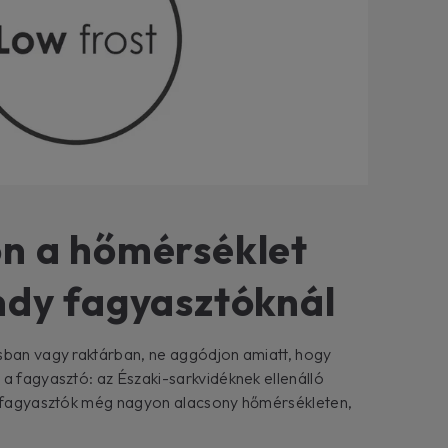
n a hőmérséklet
ndy fagyasztóknál
sban vagy raktárban, ne aggódjon amiatt, hogy
 a fagyasztó: az Északi-sarkvidéknek ellenálló
 a fagyasztók még nagyon alacsony hőmérsékleten,
.