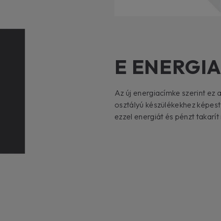
E ENERGI
Az új energiacímke szerint ez 
osztályú készülékekhez képest
ezzel energiát és pénzt takarí