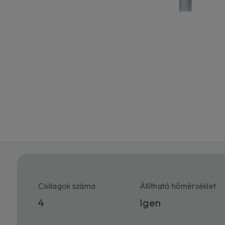
Csillagok száma
Állítható hőmérséklet
4
Igen