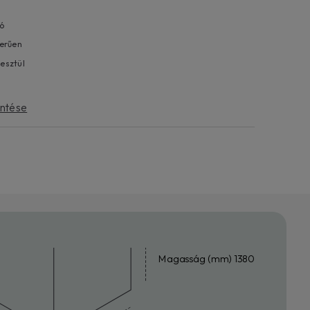
ió
zerűen
esztül
intése
Magasság (mm) 1380