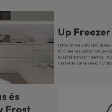
Up Freezer
Hatékony helykihasználásána
tárolóhelyet biztosít a fagyas
hozzáférhetsz mindenhez. Ráa
illeszkedik bármilyen konyhába
s és
w Frost