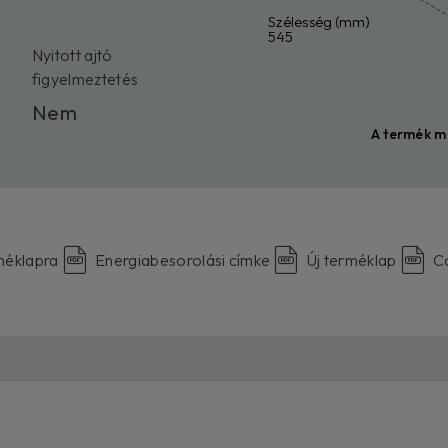
Szélesség (mm)
545
l
Nyitott ajtó
figyelmeztetés
Nem
A termék m
méklapra
Energiabesorolási címke
Új terméklap
C