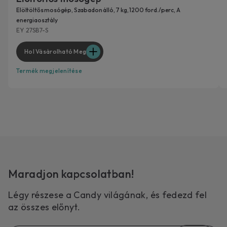
Elöltöltős mosógép, Szabadon álló, 7 kg, 1200 ford./perc, A
energiaosztály
EY 27SB7-S
Hol Vásárolható Meg
Termék megjelenítése
Maradjon kapcsolatban!
Légy részese a Candy világának, és fedezd fel
az összes előnyt.