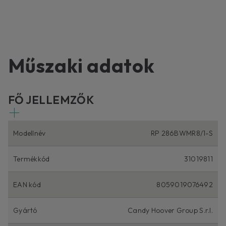
Műszaki adatok
FŐ JELLEMZŐK
Modellnév
RP 286BWMR8/1-S
Termékkód
31019811
EAN kód
8059019076492
Gyártó
Candy Hoover Group S.r.l.