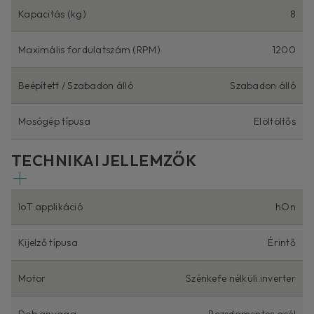
Kapacitás (kg)
8
Maximális fordulatszám (RPM)
1200
Beépített / Szabadon álló
Szabadon álló
Mosógép típusa
Elöltöltős
TECHNIKAI JELLEMZŐK
IoT applikáció
hOn
Kijelző típusa
Érintő
Motor
Szénkefe nélküli inverter
Dob anyaga
Rozsdamentes acél