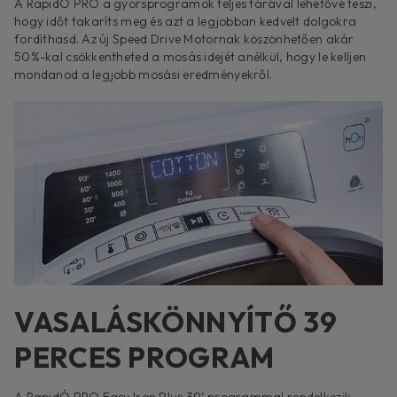
A RapidÓ PRO a gyorsprogramok teljes tárával lehetővé teszi,
hogy időt takaríts meg és azt a legjobban kedvelt dolgokra
fordíthasd. Az új Speed Drive Motornak köszönhetően akár
50%-kal csökkentheted a mosás idejét anélkül, hogy le kelljen
mondanod a legjobb mosási eredményekről.
VASALÁSKÖNNYÍTŐ 39
PERCES PROGRAM
A RapidÓ PRO Easy Iron Plus 39’ programmal rendelkezik,