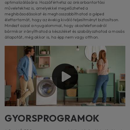
optimalizálására. Hozzáférhetsz az önkarbantartási
műveletekhez is, amelyekkel megelőzheted a
meghibásodásokat és meghosszabbíthatod a géped
élettartamát, hogy az évekig kiváló teljesítményt biztosítson.
Mindezt azzal a nyugalommal, hogy okostelefonodról
bármikor irányíthatod a készüléket és szabályozhatod a mosás
állapotát, még akkor is, ha épp nem vagy otthon.
GYORSPROGRAMOK