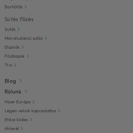
Borhűtők
Sütés főzés
Sütők
Mikrohullámú sütők
Elszívók
Főzőlapok
Trio
Blog
Rólunk
Haier Európa
Lépjen velünk kapcsolatba
Etikai kódex
Hírlevél