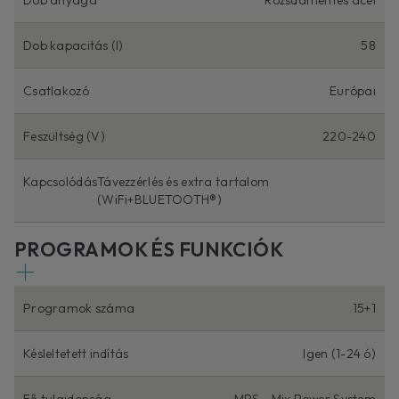
Dob kapacitás (l)
58
Csatlakozó
Európai
Feszültség (V)
220-240
Kapcsolódás
Távezzérlés és extra tartalom
(WiFi+BLUETOOTH®)
PROGRAMOK ÉS FUNKCIÓK
Programok száma
15+1
Késleltetett indítás
Igen (1-24 ó)
Fő tulajdonság
MPS - Mix Power System