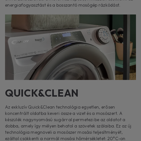
energiafogyasztást és a bosszantó mosógép rázkódást.
QUICK&CLEAN
Az exkluzív Quick&Clean technológia egyetlen, erősen
koncentrált oldatba keveri össze a vizet és a mosószert. A
készülék nagynyomású sugárral permetezi be az oldatot a
dobba, amely így mélyen behatol a szövetek szálaiba. Ez az új
technológia megnöveli a mosószer mosási teljesítményét,
ezáltal csökkenti a normál mosási hőmérsékletet: 20°C-on