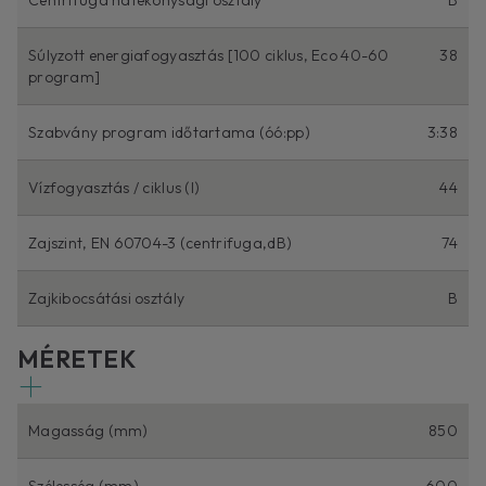
Súlyzott energiafogyasztás [100 ciklus, Eco 40-60
38
program]
Szabvány program időtartama (óó:pp)
3:38
Vízfogyasztás / ciklus (l)
44
Zajszint, EN 60704-3 (centrifuga,dB)
74
Zajkibocsátási osztály
B
MÉRETEK
Magasság (mm)
850
Szélesség (mm)
600