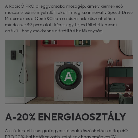
A RapidÓ PRO a leggyorsabb mosógép, amely kiemelkedő
mosási eredménnyel időt takarít meg: az innovatív Speed-Drive
Motornak és a Quick&Clean rendszernek köszönhetően
mindössze 39 perc alatt képes egy teljes töltetet kimosni
anélkül, hogy csökkenne a tisztítási hatékonyság.
A-20% ENERGIAOSZTÁLY
A csökkentett energiafogyasztásnak köszönhetően a RapidO
PRO 20%-kal hatékonyabb, mint egy hagyományos "A"