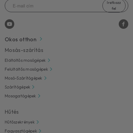
Iratkozz
fel
Okos otthon
Mosás-szárítás
Elöltöltős mosógépek
Felültöltős mosógépek
Mosó-Szárítógépek
Szárítógépek
Mosogatógépek
Hűtés
Hűtőszekrények
Fagyasztógépek