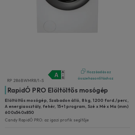
Hozzáadás az
összehasonlításhoz
RP 286BWMR8/1-S
RapidÓ PRO Elöltöltős mosógép
Elöltöltős mosógép, Szabadon álló, 8 kg, 1200 ford./perc,
A energiaosztály, fehér, 15+1 program, Szé x Mé x Ma (mm)
600x540x850
Candy RapidÓ PRO: az igazi profik segítője