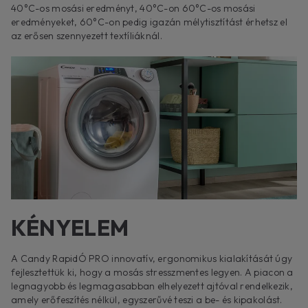
40°C-os mosási eredményt, 40°C-on 60°C-os mosási
eredményeket, 60°C-on pedig igazán mélytisztítást érhetsz el
az erősen szennyezett textíliáknál.
KÉNYELEM
A Candy RapidÓ PRO innovatív, ergonomikus kialakítását úgy
fejlesztettük ki, hogy a mosás stresszmentes legyen. A piacon a
legnagyobb és legmagasabban elhelyezett ajtóval rendelkezik,
amely erőfeszítés nélkül, egyszerűvé teszi a be- és kipakolást.