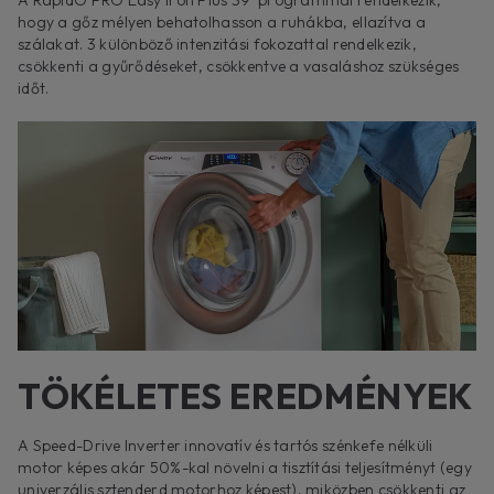
hogy a gőz mélyen behatolhasson a ruhákba, ellazítva a
szálakat. 3 különböző intenzitási fokozattal rendelkezik,
csökkenti a gyűrődéseket, csökkentve a vasaláshoz szükséges
időt.
TÖKÉLETES EREDMÉNYEK
A Speed-Drive Inverter innovatív és tartós szénkefe nélküli
motor képes akár 50%-kal növelni a tisztítási teljesítményt (egy
univerzális sztenderd motorhoz képest), miközben csökkenti az