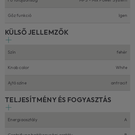
Gőz funkció
Igen
KÜLSŐ JELLEMZŐK
Szín
fehér
Knob color
White
Ajtó színe
antracit
TELJESÍTMÉNY ÉS FOGYASZTÁS
Energiaosztály
A
Centrifuga hatékonysági osztály
B