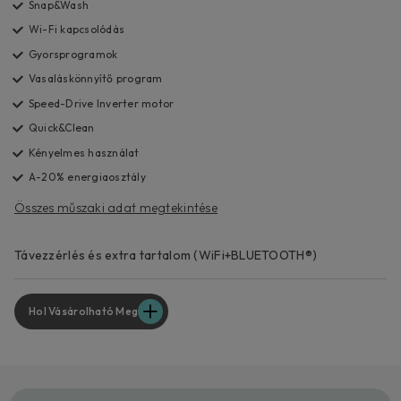
Snap&Wash
Wi-Fi kapcsolódás
Gyorsprogramok
Vasaláskönnyítő program
Speed-Drive Inverter motor
Quick&Clean
Kényelmes használat
A-20% energiaosztály
Összes műszaki adat megtekintése
Távezzérlés és extra tartalom (WiFi+BLUETOOTH®)
Hol Vásárolható Meg