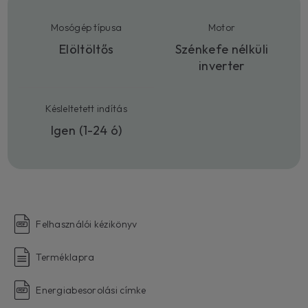
Mosógép típusa
Motor
Elöltöltős
Szénkefe nélküli
inverter
Késleltetett indítás
Igen (1-24 ó)
Felhasználói kézikönyv
Terméklapra
Energiabesorolási címke