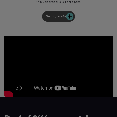
** u usporedbi s D razredom.
Saznajte više