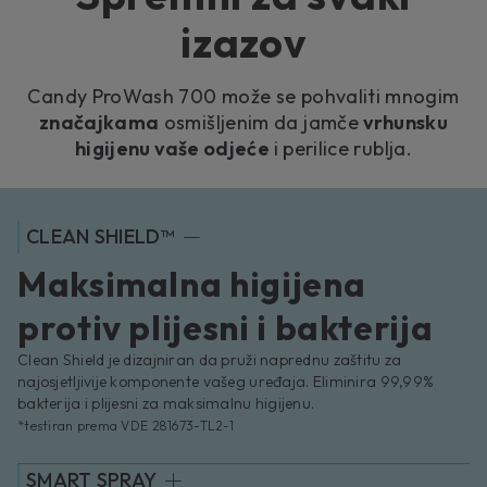
izazov
Candy ProWash 700 može se pohvaliti mnogim
značajkama
osmišljenim da jamče
vrhunsku
higijenu vaše odjeće
i perilice rublja.
CLEAN SHIELD™
Maksimalna higijena
protiv plijesni i bakterija
Clean Shield je dizajniran da pruži naprednu zaštitu za
najosjetljivije komponente vašeg uređaja. Eliminira 99,99%
bakterija i plijesni za maksimalnu higijenu.
*testiran prema VDE 281673-TL2-1
SMART SPRAY