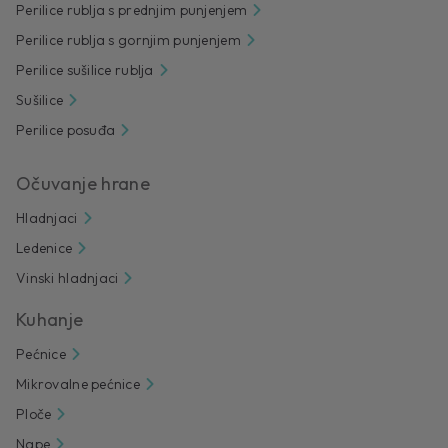
Perilice rublja s prednjim punjenjem
Perilice rublja s gornjim punjenjem
Perilice sušilice rublja
Sušilice
Perilice posuđa
Očuvanje hrane
Hladnjaci
Ledenice
Vinski hladnjaci
Kuhanje
Pećnice
Mikrovalne pećnice
Ploče
Nape