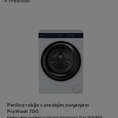
4
Proizvodi
Perilica rublja s prednjim punjenjem
ProWash 700
Perilica rublja s prednjim punjenjem, Samostojeći, 10 kg, 1400 RPM,