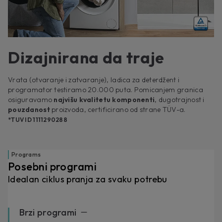
Dizajnirana da traje
Vrata (otvaranje i zatvaranje), ladica za deterdžent i
programator testiramo 20.000 puta. Pomicanjem granica
osiguravamo
najvišu kvalitetu komponenti
, dugotrajnost i
pouzdanost
proizvoda, certificirano od strane TÜV-a.
*TUV ID 1111290288
Programs
Posebni programi
Idealan ciklus pranja za svaku potrebu
Brzi programi