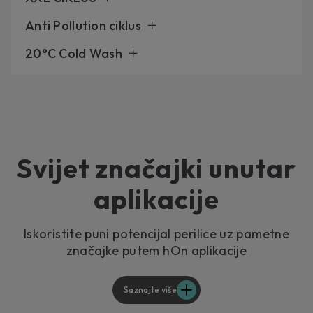
Namijenjen najvećim artiklima kao što su posteljina,
Anti Pollution ciklus
popluni i prošivene jakne
Candy je osmislio novi ciklus koji snagom pare uklanja
20°C Cold Wash
čestice prašine, ostatke smoga i ostatke deterdženta s
vaše odjeće.
Čuva boje i tkanine uz rezultate jednake pranju na 40°C,
ali s manjom potrošnjom energije.
Svijet značajki unutar
aplikacije
Iskoristite puni potencijal perilice uz pametne
značajke putem hOn aplikacije
Saznajte više