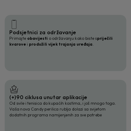
Podsjetnici za održavanje
Primajte
obavijesti
o održavanju kako biste s
priječili
kvarove
i
produžili vijek trajanja uređaja
.
(+)90 ciklusa unutar aplikacije
Od svile i tenisica do kupaćih kostima, i još mnogo toga.
Vaša nova Candy perilica rublja dolazi sa svijetom
dodatnih programa namijenjenih za sve potrebe