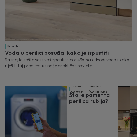
How To
Voda u perilici posuđa: kako je ispustiti
Saznajte zašto se iz vaše perilice posuđa na odvodi voda i kako
riješiti taj problem uz naše praktične savjete.
Trend
Smart
,
Setter
Solutions
Što je pametna
perilica rublja?