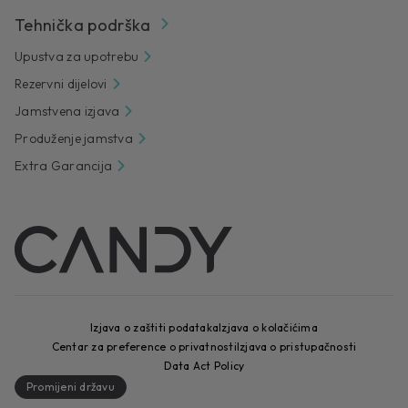
Tehnička podrška
Upustva za upotrebu
Rezervni dijelovi
Jamstvena izjava
Produženje jamstva
Extra Garancija
Izjava o zaštiti podataka
Izjava o kolačićima
Centar za preference o privatnosti
Izjava o pristupačnosti
Data Act Policy
Promijeni državu