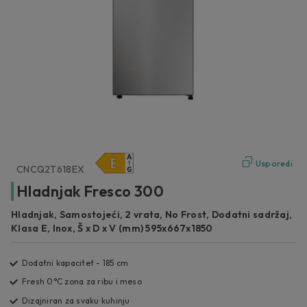
Usporedi
CNCQ2T618EX
Hladnjak Fresco 300
Hladnjak, Samostojeći, 2 vrata, No Frost, Dodatni sadržaj,
Klasa E, Inox, Š x D x V (mm) 595x667x1850
Dodatni kapacitet - 185 cm
Fresh 0°C zona za ribu i meso
Dizajniran za svaku kuhinju