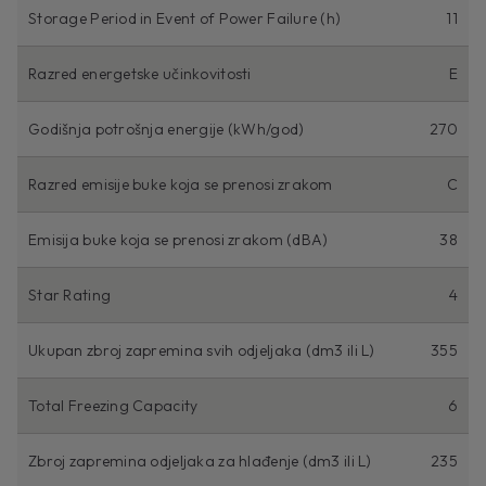
Storage Period in Event of Power Failure (h)
11
Razred energetske učinkovitosti
E
Godišnja potrošnja energije (kWh/god)
270
Razred emisije buke koja se prenosi zrakom
C
Emisija buke koja se prenosi zrakom (dBA)
38
Star Rating
4
Ukupan zbroj zapremina svih odjeljaka (dm3 ili L)
355
Total Freezing Capacity
6
Zbroj zapremina odjeljaka za hlađenje (dm3 ili L)
235