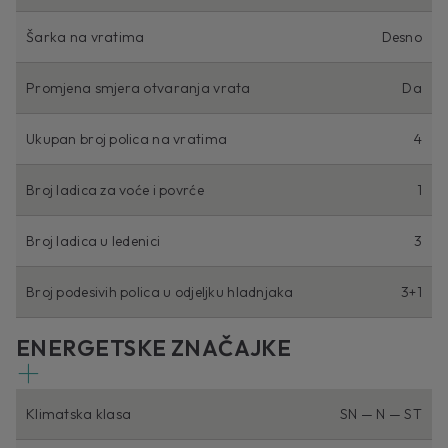
Šarka na vratima
Desno
Promjena smjera otvaranja vrata
Da
Ukupan broj polica na vratima
4
Broj ladica za voće i povrće
1
Broj ladica u ledenici
3
Broj podesivih polica u odjeljku hladnjaka
3+1
ENERGETSKE ZNAČAJKE
Klimatska klasa
SN — N — ST