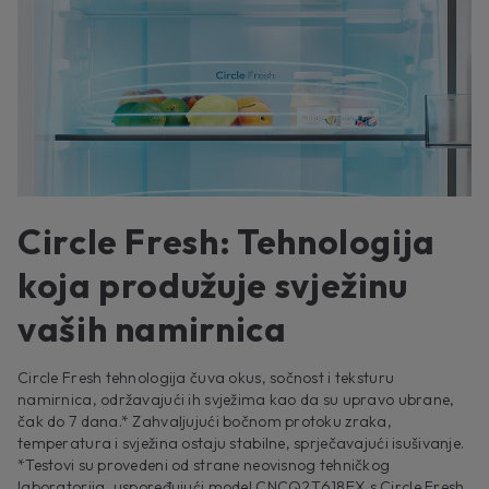
Circle Fresh: Tehnologija
koja produžuje svježinu
vaših namirnica
Circle Fresh tehnologija čuva okus, sočnost i teksturu
namirnica, održavajući ih svježima kao da su upravo ubrane,
čak do 7 dana.* Zahvaljujući bočnom protoku zraka,
temperatura i svježina ostaju stabilne, sprječavajući isušivanje.
*Testovi su provedeni od strane neovisnog tehničkog
laboratorija, uspoređujući model CNCQ2T618EX s Circle Fresh