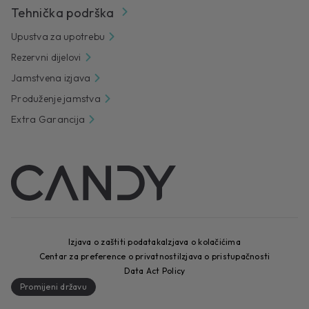
Tehnička podrška
Upustva za upotrebu
Rezervni dijelovi
Jamstvena izjava
Produženje jamstva
Extra Garancija
Izjava o zaštiti podataka
Izjava o kolačićima
Centar za preference o privatnosti
Izjava o pristupačnosti
Data Act Policy
Promijeni državu