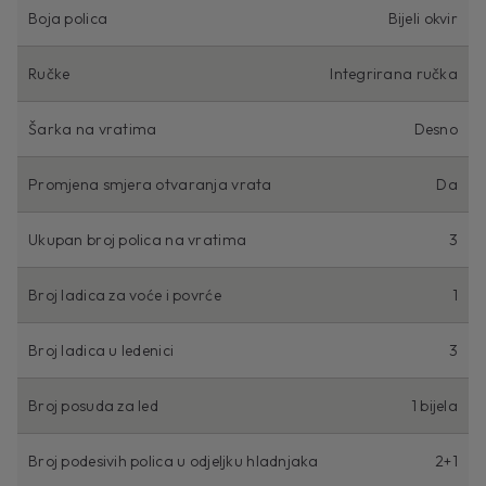
Boja polica
Bijeli okvir
Ručke
Integrirana ručka
Šarka na vratima
Desno
Promjena smjera otvaranja vrata
Da
Ukupan broj polica na vratima
3
Broj ladica za voće i povrće
1
Broj ladica u ledenici
3
Broj posuda za led
1 bijela
Broj podesivih polica u odjeljku hladnjaka
2+1