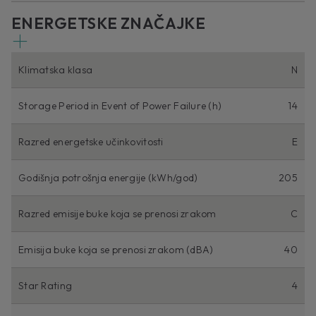
ENERGETSKE ZNAČAJKE
Klimatska klasa
N
Storage Period in Event of Power Failure (h)
14
Razred energetske učinkovitosti
E
Godišnja potrošnja energije (kWh/god)
205
Razred emisije buke koja se prenosi zrakom
C
Emisija buke koja se prenosi zrakom (dBA)
40
Star Rating
4