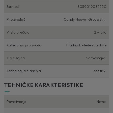
Barkod
8059019035550
Proizvođač
Candy Hoover Group S.r.l.
Vrsta uređaja
2 vrata
Kategorija proizvoda
Hladnjak - ledenica dolje
Tip dizajna
Samostojeći
Tehnologija hlađenja
Statički
TEHNIČKE KARAKTERISTIKE
Povezivanje
Nema