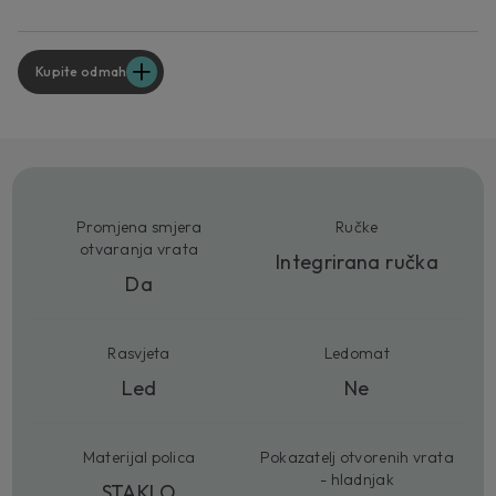
Kupite odmah
Promjena smjera
Ručke
otvaranja vrata
Integrirana ručka
Da
Rasvjeta
Ledomat
Led
Ne
Materijal polica
Pokazatelj otvorenih vrata
- hladnjak
STAKLO