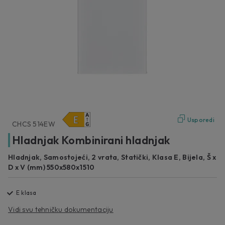
Usporedi
CHCS 514EW
Hladnjak Kombinirani hladnjak
Hladnjak, Samostojeći, 2 vrata, Statički, Klasa E, Bijela, Š x
D x V (mm) 550x580x1510
E klasa
Vidi svu tehničku dokumentaciju