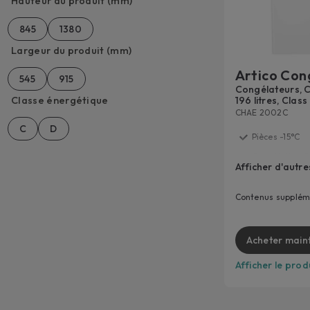
Hauteur du produit (mm)
845
1380
Largeur du produit (mm)
Artico Con
545
915
Congélateurs, C
Classe énergétique
196 litres, Class
CHAE 2002C
C
D
Pièces -15°C
Congélation Ci
Afficher d'autre
Super congéla
Commande élec
Contenus supplém
température
Classe E
Acheter main
Afficher le prod