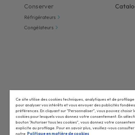
Conserver
Catalo
Réfrigérateurs
Congélateurs
Ce site utilise des cookies techniques, analytiques et de profilage
pour analyser vos intérêts et vous envoyer des publicités fondées
CANDY HOOVER GROUP S.r.I. - Associé unique - SIÈGE SOCIAL : V
préférences. En cliquant sur "Personnaliser", vous pouvez choisir 
ADMINISTRATIFS : Via Privata Eden Fumagalli snc - 20861 Brugh
cookies pour lesquels vous donnez votre consentement. En sélect
(MB) - Italie - Tél. : +39.039.2086.1 - Fax : +39.039.2086.237 -
bouton "Autoriser tous les cookies", vous donnez votre consente
numéro d'inscription au registre du commerce de Milan-Monz
explicite au profilage. Pour en savoir plus, veuillez-vous consulter
notre
Politique en matière de cookies
00786860965 - Numéro REA : MB-1033934 - Autorisation IT AEO