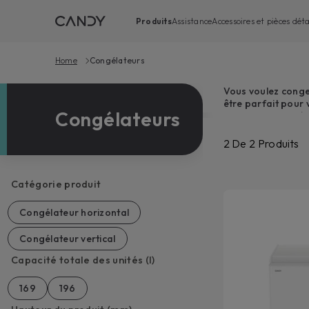
Produits
Assistance
Accessoires et pièces dét
Home
Congélateurs
Vous voulez conge
être parfait pour 
Congélateurs
permettent un dép
se simplifier la j
minimaliste et élé
2
De
2
Produits
d'utilisation.
Catégorie produit
Congélateur horizontal
Congélateur vertical
Capacité totale des unités (l)
169
196