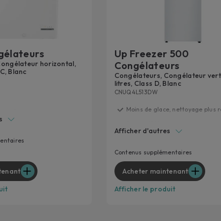
Pour l
demand
élect
En sa
gélateurs
Up Freezer 500
ongélateur horizontal,
Congélateurs
 C, Blanc
Congélateurs, Congélateur verti
litres, Class D, Blanc
CNUQ4L513DW
Moins de glace, nettoyage plus 
rcle Fresh
s
Pièces -15°C
tion
Afficher d'autres
Paramétrage de la température 
tronique de la
entaires
Classe D
Contenus supplémentaires
Classe E
tenant
Acheter maintenant
uit
Afficher le produit