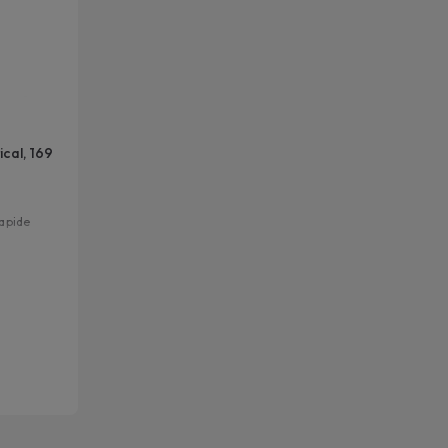
a tranquillité d'esprit contre les dépenses imprévues,
ez à prolonger l’assistance pour votre appareil
roménager.
voir plus
cal, 169
rapide
idéale