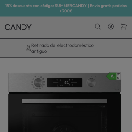
15% descuento con código: SUMMERCANDY | Envío gratis pedidos
+300€
Descuento exclusivo del 10%