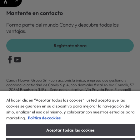
Mantente en contacto
Forma parte del mundo Candy y descubre todas las
ventajas.
Regístrate ahora
Candy Hoover Group Srl –con accionista único, empresa que gestiona y
coordina la actividad de Candy S.p.A, con domicilio fiscal en Via Comolli, 57
- 20861 Brugherio (MB) – Sede administrativa: Via Privata Eden Fumagalli -
20861 Brugherio (MB). - Italia con capital social de 30,000,000.00€
íntegramente desembolsado. Registro Mercantil/ tributación de Monza y
Al hacer clic en “Aceptar todas las cookies”, usted acepta que las
Brianza 04666310158 – IVA núm. IT00786860965
cookies se guarden en su dispositivo para mejorar la navegación del
sitio, analizar el uso del mismo, y colaborar con nuestros estudios para
ES / Español
marketing.
Polìtica de cookies
Aceptar todas las cookies