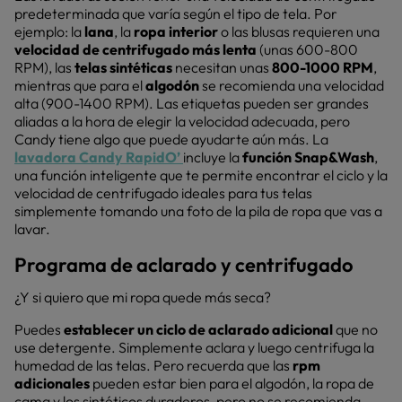
predeterminada que varía según el tipo de tela. Por
ejemplo: la
lana
, la
ropa interior
o las blusas requieren una
velocidad de centrifugado más lenta
(unas 600-800
RPM), las
telas sintéticas
necesitan unas
800-1000 RPM
,
mientras que para el
algodón
se recomienda una velocidad
alta (900-1400 RPM). Las etiquetas pueden ser grandes
aliadas a la hora de elegir la velocidad adecuada, pero
Candy tiene algo que puede ayudarte aún más. La
lavadora Candy RapidO’
incluye la
función Snap&Wash
,
una función inteligente que te permite encontrar el ciclo y la
velocidad de centrifugado ideales para tus telas
simplemente tomando una foto de la pila de ropa que vas a
lavar.
Programa de aclarado y centrifugado
¿Y si quiero que mi ropa quede más seca?
Puedes
establecer un ciclo de aclarado adicional
que no
use detergente. Simplemente aclara y luego centrifuga la
humedad de las telas. Pero recuerda que las
rpm
adicionales
pueden estar bien para el algodón, la ropa de
cama y los sintéticos duraderos, pero no se recomienda