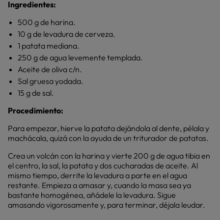
Ingredientes:
500 g de harina.
10 g de levadura de cerveza.
1 patata mediana.
250 g de agua levemente templada.
Aceite de oliva c/n.
Sal gruesa yodada.
15 g de sal.
Procedimiento:
Para empezar, hierve la patata dejándola al dente, pélala y
machácala, quizá con la ayuda de un triturador de patatas.
Crea un volcán con la harina y vierte 200 g de agua tibia en
el centro, la sal, la patata y dos cucharadas de aceite. Al
mismo tiempo, derrite la levadura a parte en el agua
restante. Empieza a amasar y, cuando la masa sea ya
bastante homogénea, añádele la levadura. Sigue
amasando vigorosamente y, para terminar, déjala leudar.