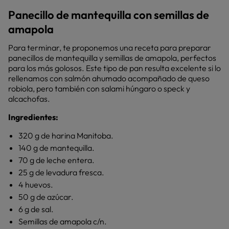
Panecillo de mantequilla con semillas de
amapola
Para terminar, te proponemos una receta para preparar
panecillos de mantequilla y semillas de amapola, perfectos
para los más golosos. Este tipo de pan resulta excelente si lo
rellenamos con salmón ahumado acompañado de queso
robiola, pero también con salami húngaro o speck y
alcachofas.
Ingredientes:
320 g de harina Manitoba.
140 g de mantequilla.
70 g de leche entera.
25 g de levadura fresca.
4 huevos.
50 g de azúcar.
6 g de sal.
Semillas de amapola c/n.