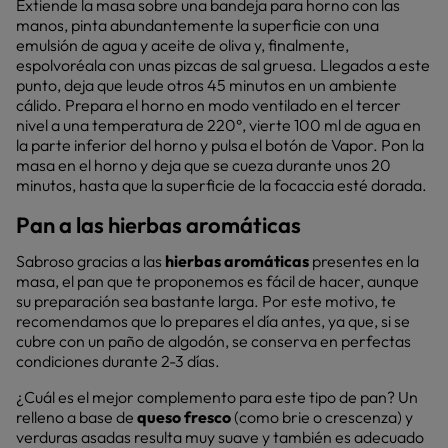
Extiende la masa sobre una bandeja para horno con las
manos, pinta abundantemente la superficie con una
emulsión de agua y aceite de oliva y, finalmente,
espolvoréala con unas pizcas de sal gruesa. Llegados a este
punto, deja que leude otros 45 minutos en un ambiente
cálido. Prepara el horno en modo ventilado en el tercer
nivel a una temperatura de 220°, vierte 100 ml de agua en
la parte inferior del horno y pulsa el botón de Vapor. Pon la
masa en el horno y deja que se cueza durante unos 20
minutos, hasta que la superficie de la focaccia esté dorada.
Pan a las hierbas aromáticas
Sabroso gracias a las
hierbas aromáticas
presentes en la
masa, el pan que te proponemos es fácil de hacer, aunque
su preparación sea bastante larga. Por este motivo, te
recomendamos que lo prepares el día antes, ya que, si se
cubre con un paño de algodón, se conserva en perfectas
condiciones durante 2-3 días.
¿Cuál es el mejor complemento para este tipo de pan? Un
relleno a base de
queso fresco
(como brie o crescenza) y
verduras asadas resulta muy suave y también es adecuado